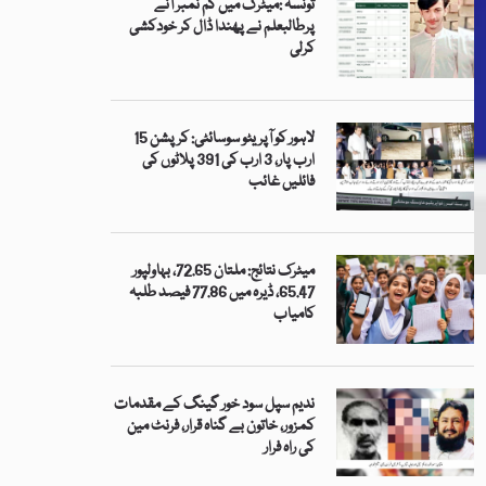
تونسہ :میٹرک میں کم نمبر آنے
پرطالبعلم نے پھندا ڈال کر خودکشی
کرلی
لاہور کو آپریٹو سوسائٹی: کرپشن 15
ارب پار، 3 ارب کی 391 پلاٹوں کی
فائلیں غائب
میٹرک نتائج: ملتان 72.65، بہاولپور
65.47، ڈیرہ میں 77.86 فیصد طلبہ
کامیاب
ندیم سپل سود خور گینگ کے مقدمات
کمزور، خاتون بے گناہ قرار، فرنٹ مین
کی راہ فرار