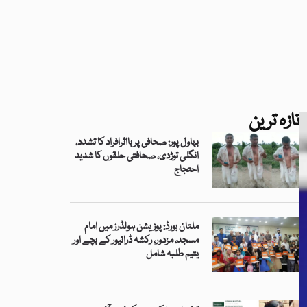
تازہ ترین
بہاول پور: صحافی پر بااثرافراد کا تشدد،
انگلی توڑدی، صحافتی حلقوں کا شدید
احتجاج
ملتان بورڈ: پوزیشن ہولڈرز میں امام
مسجد، مزدور، رکشہ ڈرائیور کے بچے اور
یتیم طلبہ شامل