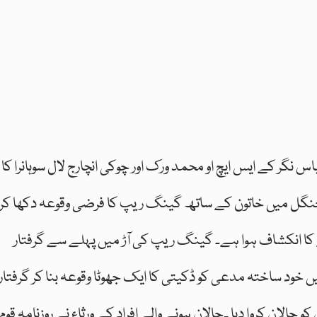
اس نگر کے ایس ایچ او محمد ورک اور چوکی انچارج لال سوہانرا کا
ے جنگل میں خاتون کے ساتھ گینگ ریپ کا فرضی وقوعہ دکھا کر
نے کا انکشاف ہوا ہے۔ گینگ ریپ کی آڑ میں پہلے سے گرفتار
یں خود ساختہ مدعی کو ڈکیتی کا ایک جھوٹا وقوعہ بنا کر گرفتار
کو چالان کروا دیا ۔چالان ہونے والے افراد کے ورثاء نے روزنامہ قوم