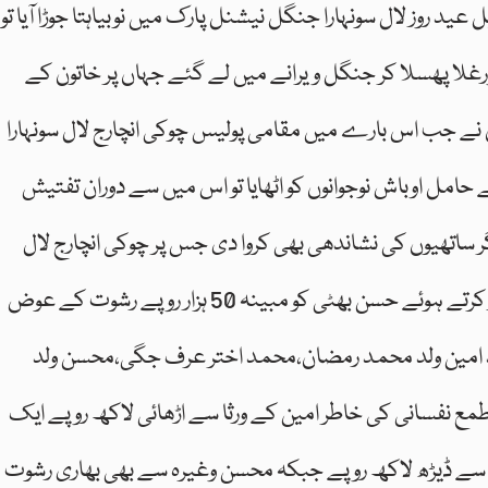
د روز لال سونہارا جنگل نیشنل پارک میں نوبیاہتا جوڑا آیا تو
ورغلا پھسلا کر جنگل ویرانے میں لے گئے جہاں پر خاتون کے
نے جب اس بارے میں مقامی پولیس چوکی انچارج لال سونہارا
حامل اوباش نوجوانوں کو اٹھایا تو اس میں سے دوران تفتیش
 ساتھیوں کی نشاندھی بھی کروا دی جس پر چوکی انچارج لال
سونہارا عامر شاہ نے دیگر ساتھی ملزمان کو گرفتار کرتے ہوئے حسن بھٹی کو مبینہ 50 ہزار روپے رشوت کے عوض
 امین ولد محمد رمضان،محمد اختر عرف جگی،محسن ولد
ئے طمع نفسانی کی خاطر امین کے ورثا سے اڑھائی لاکھ روپے ایک
 سے ڈیڑھ لاکھ روپے جبکہ محسن وغیرہ سے بھی بھاری رشوت