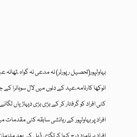
بہاولپور(تحصیل رپورٹر) نہ مدعی نہ گواہ ،تھانہ عب
انوکھا کارنامہ،عید کے دنوں میں لال سوہانرا ک
کئی افراد کو گرفتار کر کے بڑی بڑی دیہاڑیاں لگا
افراد پر بہاولپور کے رہائشی سابقہ کئی مقدمات م
افراد پر نامزد درج کروا کر تگڑی ڈیل کے بعد ملزمان 