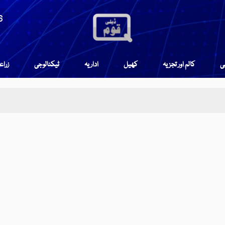
6
می
کالم اور تجزیہ
کھیل
اداریہ
ٹیکنالوجی
زرا