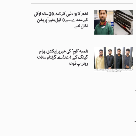
نشتر کا بڑا طبی کارنامہ، 20 سالہ لڑکی
کے معدے سے8 کیل بغیر آپریشن
نکال لئے
تلمبہ “قوم” کی خبر پر ایکشن، ہراج
گینگ کے 4 غنڈے گرفتار، سافٹ
ویئر اپ ڈیٹ