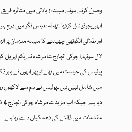
وصول کرتے ہوئے مبینہ زیادتی میں متاثرہ فریق
اور طلائی انگوٹھی چھیننے کا مبینہ ملزمان پر الز
لال سونہارا چوکی انچارج عامر شاہ نے یکم اپریل ک
پولیس کی حراست میں تھے تو پھر انہوں نے باہر
میں شامل نہیں ہیں ۔پولیس نے ہم سے لاکھوں روپ
دیا
مقدمات میں ڈالنے کی دھمکیاں دے رہا ہے۔