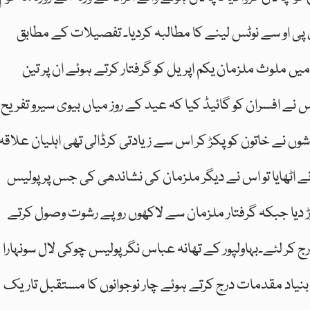
 ڈی پی او سے نوٹس لینے کا مطالبہ کردیا۔ تفصیلات کے مطابق
یں ملوث ملزمان یکم اپریل کو گرفتار کرتے ہوئے ان پر تین
س نے افسران کو گائیڈ کیا کہ عید کے روز میاں بیوی سیرو تفریح
شوں نے خاتون کو پکڑ کر اس سے زیادتی کرڈالی تھی اہلیان علاقہ
 اٹھایا تو اس نے دیگر ملزمان کی نشاندھی کی جس پر پولیس
 لیکر چھوڑ دیا جبکہ گرفتار ملزمان سے لاکھوں روپے رشوت وصول کرتے
ر لئے۔بہاولپور کے تھانہ عباس نگر پولیس چوکی لال سونہارا
نیاد مقدمات درج کرتے ہوئے چار نوجوانوں کا مستقبل تاریک