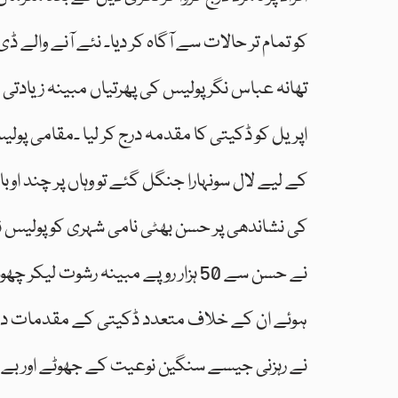
کو تمام تر حالات سے آگاہ کر دیا۔ نئے آنے والے
تھانہ عباس نگر پولیس کی پھرتیاں مبینہ زیادتی م
اپریل کو ڈکیتی کا مقدمہ درج کر لیا ۔مقامی پولی
کے لیے لال سونہارا جنگل گئے تو وہاں پر چند اوبا
کی نشاندھی پر حسن بھٹی نامی شہری کو پولیس نے
نے حسن سے 50 ہزار روپے مبینہ رشوت
ہوئے ان کے خلاف متعدد ڈکیتی کے مقدمات درج ک
نے رہزنی جیسے سنگین نوعیت کے جھوٹے اور بے ب