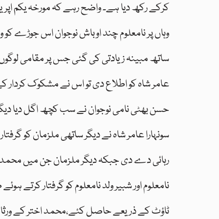
کرکے رکھ دیا ہے۔ واضح رہے کہ مورخہ یکم اپریل عی
وہاں پر نامعلوم چند اوباش نوجوان اس جوڑے کو 
ساتھ مبینہ زیادتی کی گئی جس پر مقامی لوگوں 
عامر شاہ کو اطلاع دی تو اس نے مشکوک کردار کے 
حسن بھٹی نامی نوجوان نے سب کچھ اگل دیا دیگر
رہائی دے دی جبکہ دیگر ملزمان جن میں محمد
نامعلوم اور شبیر ولد نامعلوم کو گرفتار کرتے ہو
ٹاؤٹ کے ذریعے حاصل کئے،محمد اختر کے ورثا