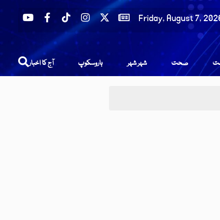
Friday, August 7, 202
عت
صحت
شہر شہر
ہاروسکوپ
آج کا اخبار