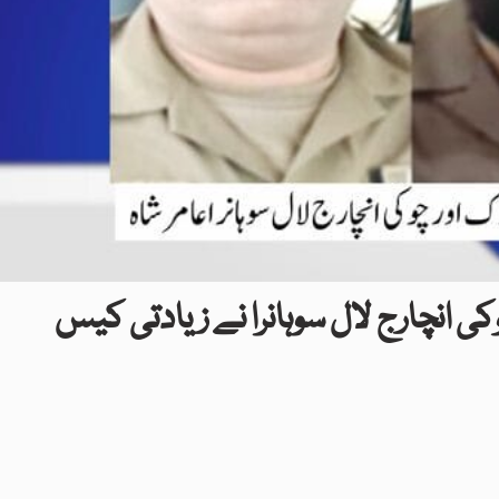
وکی انچارج لال سوہانرا نے زیادتی کیس