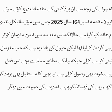
 نہ ہونے کی وجہ سے ان پر ڈکیتی کے مقدمات درج کرتے ہوئے
انہیںجوڈیشل کردیا ۔تھانہ عباس نگر میں درج ہونیوالا مقدمہ نمبر 164 سال 2025 جس میں موٹر سائیکل،نق
ام عائد کیا گیا ہے حالانکہ اس مقدمہ میں نامزد ملزمان کو تو
و ہی گرفتار کر لیا تھا لیکن حیران کن بات یہ ہے کہ جب ملزمان
 ڈکیتی کیسے کرلی جبکہ ورثاکے مطابق ہمارے بچے اس فعل
ے رشوت بھی وصول کرلی ہے اور بچوں کا مستقبل بھی برباد کر
 ہے جبکہ اب مزید عامر شاہ چوکی انچارج 4 لاکھ روپے کی ڈیمانڈ کررہاہے نہ دینے کی صورت میں دیگر