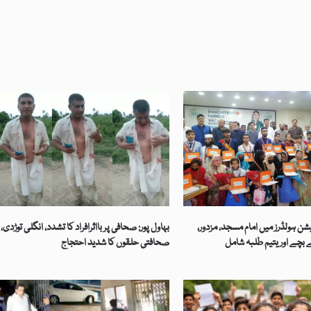
یشن ہولڈرز میں امام مسجد، مزدور،
بہاول پور: صحافی پر بااثرافراد کا تشدد، انگلی توڑدی،
ے بچے اور یتیم طلبہ شامل
صحافتی حلقوں کا شدید احتجاج