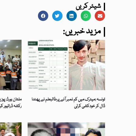
شیئر کریں
:مزید خبریں
تونسہ :میٹرک میں کم نمبر آنے پرطالبعلم نے پھندا
ملتان بورڈ: پوز
ڈال کر خودکشی کرلی
رکشہ ڈرائیور ک