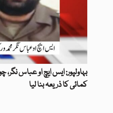
بہاولپور: ایس ایچ او عباس نگر، چ
کمائی کا ذریعہ بنا لیا