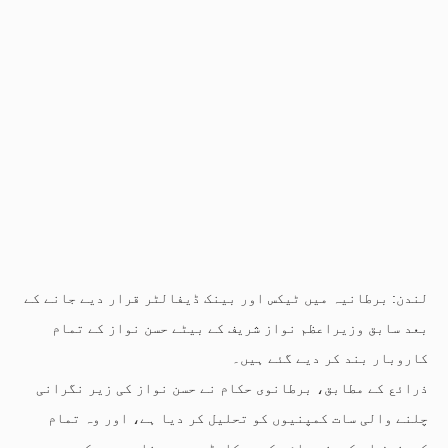
لندن: برطانیہ میں ٹیکس اور بینک ڈیفالٹر قرار دیے جانے کے
بعد سابق وزیراعظم نواز شریف کے بیٹے حسن نواز کے تمام
کاروبار بند کر دیے گئے ہیں۔
ذرائع کے مطابق، برطانوی حکام نے حسن نواز کی زیر نگرانی
چلنے والی سات کمپنیوں کو تحلیل کر دیا ہے، اور وہ تمام
کمپنیز اب کمپنی ہاؤس کے ریکارڈ سے بھی خارج ہو چکی ہیں۔