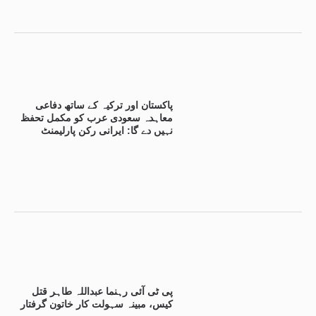
پاکستان اور ترکیہ کے ساتھ دفاعی
معاہدہ سعودی عرب کو مکمل تحفظ
نہیں دے گا: ایرانی رکن پارلیمنٹ
پی ٹی آئی رہنما عبداللہ طاہر قتل
کیس، مبینہ سہولت کار خاتون گرفتار