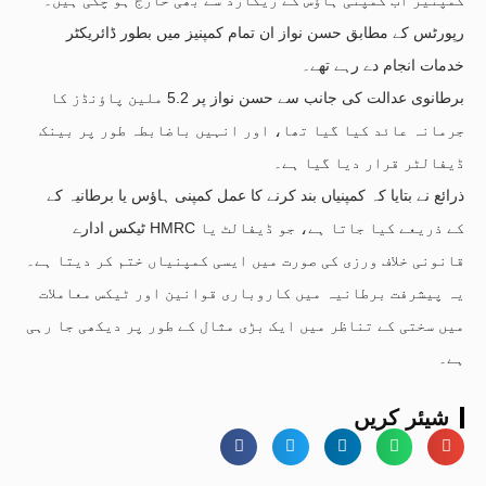
رپورٹس کے مطابق حسن نواز ان تمام کمپنیز میں بطور ڈائریکٹر
خدمات انجام دے رہے تھے۔
برطانوی عدالت کی جانب سے حسن نواز پر 5.2 ملین پاؤنڈز کا
جرمانہ عائد کیا گیا تھا، اور انہیں باضابطہ طور پر بینک
ڈیفالٹر قرار دیا گیا ہے۔
ذرائع نے بتایا کہ کمپنیاں بند کرنے کا عمل کمپنی ہاؤس یا برطانیہ کے
ٹیکس ادارے HMRC کے ذریعے کیا جاتا ہے، جو ڈیفالٹ یا
قانونی خلاف ورزی کی صورت میں ایسی کمپنیاں ختم کر دیتا ہے۔
یہ پیشرفت برطانیہ میں کاروباری قوانین اور ٹیکس معاملات
میں سختی کے تناظر میں ایک بڑی مثال کے طور پر دیکھی جا رہی
ہے۔
شیئر کریں