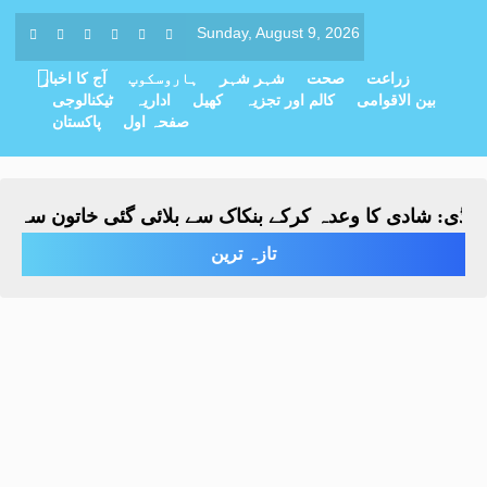
Sunday, August 9, 2026
زراعت
صحت
شہر شہر
ہاروسکوپ
آج کا اخبار
بین الاقوامی
کالم اور تجزیہ
کھیل
اداریہ
ٹیکنالوجی
صفحہ اول
پاکستان
ڈی: شادی کا وعدہ کرکے بنکاک سے بلائی گئی خاتون سے مبینہ 
تازہ ترین