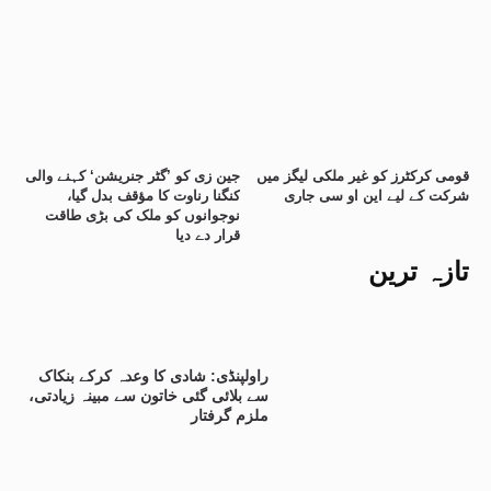
قومی کرکٹرز کو غیر ملکی لیگز میں
جین زی کو ’گٹر جنریشن‘ کہنے والی
شرکت کے لیے این او سی جاری
کنگنا رناوت کا مؤقف بدل گیا،
نوجوانوں کو ملک کی بڑی طاقت
قرار دے دیا
تازہ ترین
راولپنڈی: شادی کا وعدہ کرکے بنکاک
سے بلائی گئی خاتون سے مبینہ زیادتی،
ملزم گرفتار