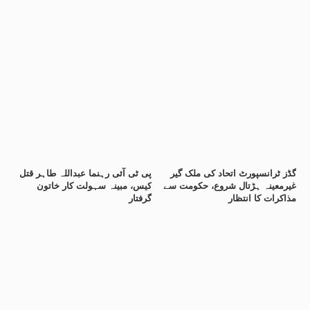
گڈز ٹرانسپورٹ اتحاد کی ملک گیر
پی ٹی آئی رہنما عبداللہ طاہر قتل
غیرمعینہ ہڑتال شروع، حکومت سے
کیس، مبینہ سہولت کار خاتون
مذاکرات کا انتظار
گرفتار