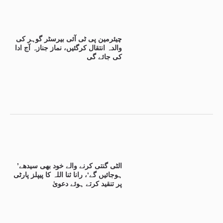
چیئرمین پی ٹی آئی بیرسٹر گوہر کی
والدہ انتقال کرگئیں، نماز جنازہ آج ادا
کی جائے گی
’الٹی گنتی کرنے والے خود بھی سیدھے
ہوجائیں گے‘، رانا ثنا اللہ کا پیپلز پارٹی
پر تنقید کرتے ہوئے دعویٰ