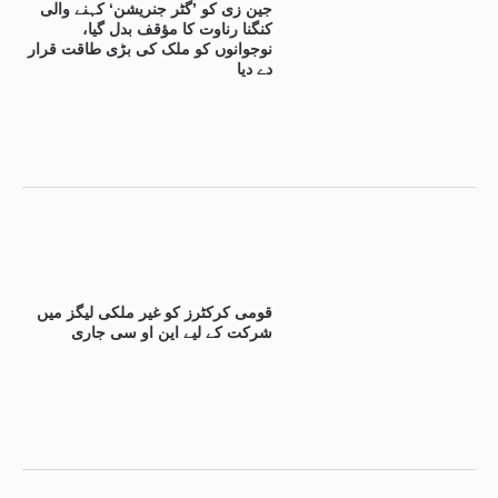
جین زی کو ’گٹر جنریشن‘ کہنے والی
کنگنا رناوت کا مؤقف بدل گیا،
نوجوانوں کو ملک کی بڑی طاقت قرار
دے دیا
قومی کرکٹرز کو غیر ملکی لیگز میں
شرکت کے لیے این او سی جاری