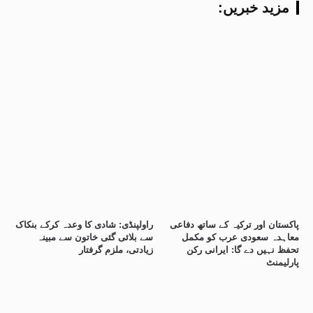
:مزید خبریں
پاکستان اور ترکیہ کے ساتھ دفاعی
راولپنڈی: شادی کا وعدہ کرکے بنکاک
معاہدہ سعودی عرب کو مکمل
سے بلائی گئی خاتون سے مبینہ
تحفظ نہیں دے گا: ایرانی رکن
زیادتی، ملزم گرفتار
پارلیمنٹ