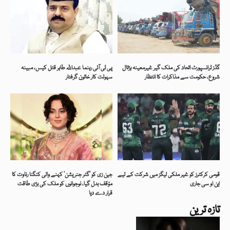
گڈز ٹرانسپورٹ اتحاد کی ملک گیر غیرمعینہ ہڑتال
پی ٹی آئی رہنما عبداللہ طاہر قتل کیس، مبینہ
شروع، حکومت سے مذاکرات کا انتظار
سہولت کار خاتون گرفتار
قومی کرکٹرز کو غیر ملکی لیگز میں شرکت کے لیے
جین زی کو ’گٹر جنریشن‘ کہنے والی کنگنا رناوت کا
این او سی جاری
مؤقف بدل گیا، نوجوانوں کو ملک کی بڑی طاقت
قرار دے دیا
تازہ ترین