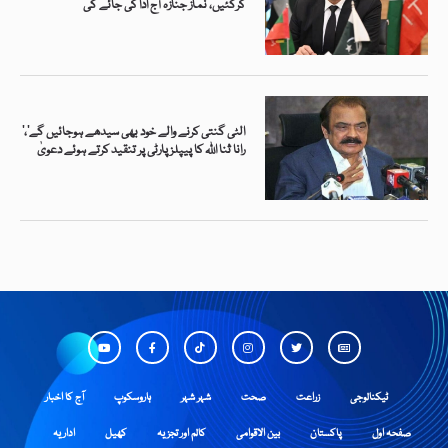
کرگئیں، نماز جنازہ آج ادا کی جائے گی
’الٹی گنتی کرنے والے خود بھی سیدھے ہوجائیں گے‘،
رانا ثنا اللہ کا پیپلز پارٹی پر تنقید کرتے ہوئے دعویٰ
ٹیکنالوجی
زراعت
صحت
شہر شہر
ہاروسکوپ
آج کا اخبار
صفحہ اول
پاکستان
بین الاقوامی
کالم اور تجزیہ
کھیل
اداریہ