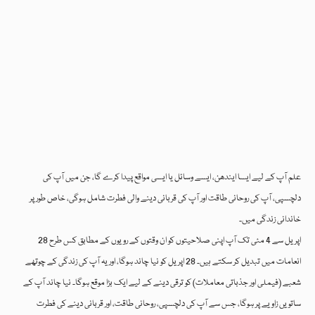
علم آپ کے لیے ایسا ایندھن، ایسے وسائل یا ایسی مواقع پیدا کرے گا، جن میں آپ کی
دلچسپی، آپ کی روحانی طاقت اور آپ کی قربانی دینے والی فطرت شامل ہوگی، خاص طور پر
خاندانی زندگی میں۔
28 اپریل سے 4 مئی تک آپ اپنی صلاحیتوں کو ان وقتوں کے رویوں کے مطابق کس طرح
انعامات میں تبدیل کر سکتے ہیں۔ 28 اپریل کو نیا چاند ہوگا، اور یہ آپ کی زندگی کے چوتھے
شعبے (فیملی اور جذباتی معاملات) کو ترقی دینے کے لیے ایک بڑا موقع ہوگا۔ نیا چاند آپ کے
ساتویں زاویے پر ہوگا، جس سے آپ کی دلچسپی، روحانی طاقت، اور قربانی دینے کی فطرت