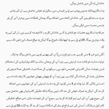
خاندانی زندگی میں شامل ہوگی۔
وہ اسکارپیو افراد جنہیں پہلے سے اپنی فیملی میں سکون اور خوشی حاصل ہے، ان کے رشتے
مزید مستحکم ہوں گے۔ خاندانی اتحاد میں اضافہ ہوگا، روحانی تعلقات میں بہتری آئے گی اور
باہمی محبت میں ترقی ہوگی۔
جبکہ وہ اسکارپیو حضرات جو شادی یا کسی خاندانی تقریب کا فیصلہ کر رہے ہیں، ان کے لیے یہ
وقت بہترین ہوگا۔ 28 اپریل سے یہ اچھا وقت شروع ہوگا لیکن یہ موقع صرف تین دنوں تک رہے
گا۔
اگلی اہم خبر 4 مئی کو ہے، جب زہرہ (وینس) آپ کے چھٹے زاویے میں داخل ہوگا۔ یہ ایک
نہایت مثبت اور فائدہ مند تبدیلی ہے۔ زہرہ آپ کی روحانی سائنسز، لائف پارٹنرشپ کی استحکام،
ذہنی بلوغت، مالی کامیابی، تعلیمی دلچسپی، سیکھنے کی صلاحیت، تخلیقی صلاحیتوں اور
معاشرتی عزت کی نمائندگی کرتا ہے۔ یہی زہرہ آپ کو چھوٹی چھوٹی خوشیوں کا زیادہ شدت سے
احساس دلائے گا۔ نیا چاند اور 4 مئی کو زہرہ کی یہ مثبت تبدیلی آپ کی خوشیوں میں اضافہ
کرے گی۔ لیکن یہ صرف خوشی کی حد تک نہیں ہوگا بلکہ حقیقی کامیابیاں بھی حاصل ہوں
گی۔ سورج بھی آپ کے لیے اہم کردار ادا کر رہا ہے ۔سورج آپ کی فیصلہ سازی، نئے مواقع، تحقیقی
کام، ڈیل میکنگ، آمدنی کے نئے ذرائع اور سفر کے امکانات پیدا کرے گا۔ یہ اثرات 20 اپریل سے