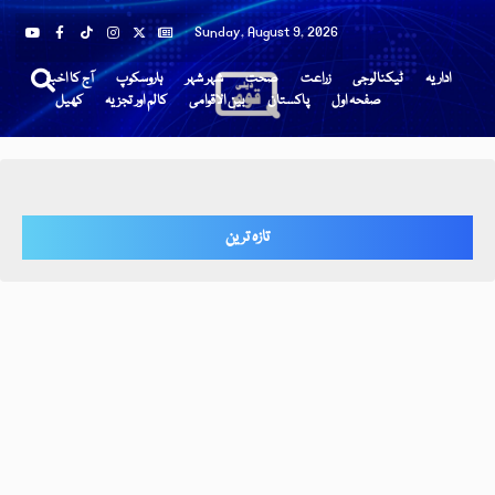
Sunday, August 9, 2026
اداریہ
ٹیکنالوجی
زراعت
صحت
شہر شہر
ہاروسکوپ
آج کا اخبار
صفحہ اول
پاکستان
بین الاقوامی
کالم اور تجزیہ
کھیل
تازہ ترین