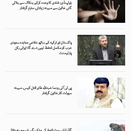
راولپنڈی: شادی کا وعدہ کرکے بنکاک سے بلائی
گئی خاتون سے مبینہ زیادتی، ملزم گرفتار
پاکستان اور ترکیہ کے ساتھ دفاعی معاہدہ سعودی
عرب کو مکمل تحفظ نہیں دے گا: ایرانی رکن
پارلیمنٹ
پی ٹی آئی رہنما عبداللہ طاہر قتل کیس، مبینہ
سہولت کار خاتون گرفتار
گڈز ٹرانسپورٹ اتحاد کی ملک گیر غیرمعینہ ہڑتال