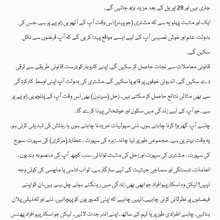
جاری ہیں اور 28 اپریل کے بعد مزید بڑھ جائیں گے۔
ایک اور مثبت پہلو یہ ہے کہ مشتری (جوپیٹر) اس وقت آپ کے آٹھویں زاویے پر ہے۔جس کی
بدولت علم اور خوش نصیبی آپ کے لیے ایسے مواقع پیدا کریں گے کہ آپ قرضوں سے نکل
سکیں گے۔
قانونی معاملات سے نجات حاصل کر سکیں گے، اپنے کاروبار کو درست قانونی طریقے سے ترقی
دے سکیں گے۔ اندرونی خوفوں پر قابو پا سکیں گے۔مشتری کی بدولت آپ اپنی اوسط کارکردگی
سے بھی مثالی نتائج حاصل کر سکتے ہیں۔ زحل (سیٹرن) بھی اس وقت آپ کے پانچویں زاویے پر
ہے۔ جو آپ کے لیے زندگی میں سکون اور خوشحالی پیدا کرے گا۔
چاہے آپ گھر بڑا کرنا چاہتے ہوں، نئی سہولیات خریدنا چاہتے ہوں یا رہائش کی تبدیلی کرنی ہو،
یہ وقت بہترین ہے۔ مجموعی طور پر نیا چاند، زہرہ کی سپورٹ ، عطارد (مرکری) کی سپورٹ ،سورج
کی سپورٹ ، مشتری کی سپورٹ اور زحل کی مثبت توانائی، سب کچھ آپ کی منصوبہ بندیوں،
انعامات، درستگی اور سماجی حیثیت کے لیے سازگار ہے۔ تو اب اداسی یا مایوسی کی کوئی وجہ
نہیں! لیکن وہ اسکارپیو افراد جو ابھی بھی زندگی میں رینگتے ہوئے چل رہے ہیں۔ان کو اپنے
فیصلوں پر نظرثانی کرنی چاہیے۔انہیں چاہیے کہ اپنی کمزوریوں کو پہچانیں، نئے اور تخلیقی پلان
بنائیں، چاہے انفرادی طور پر یا ٹیم کے ساتھ، اپنے اندر جدت لائیں۔ لیکن جو اسکارپیو افراد پھنس