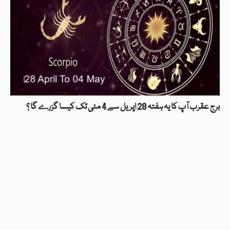
برج عقرب آپ کا یہ ہفتہ 28 اپریل سے 4 مئی تک کیسا گزرے گا ؟