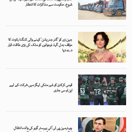
شروع، حکومت سے مذاکرات کا انتظار
جین زی کو ’گٹر جنریشن‘ کہنے والی کنگنا رناوت کا
مؤقف بدل گیا، نوجوانوں کو ملک کی بڑی طاقت قرار
دے دیا
قومی کرکٹرز کو غیر ملکی لیگز میں شرکت کے لیے
این او سی جاری
چیئرمین پی ٹی آئی بیرسٹر گوہر کی والدہ انتقال