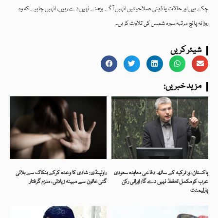
چکے ہیں اور حالات یا ذہنی صلاحیتیں انہیں آگے بڑھنے نہیں دے رہیں، انہیں چاہیے کہ وہ
روزانہ پانچ مرتبہ سورہ شمس کی تلاوت کریں۔
شیئر کریں
:مزید خبریں
پاکستان اور ترکیہ کے ساتھ دفاعی معاہدہ سعودی
راولپنڈی: شادی کا وعدہ کرکے بنکاک سے بلائی
عرب کو مکمل تحفظ نہیں دے گا: ایرانی رکن
گئی خاتون سے مبینہ زیادتی، ملزم گرفتار
پارلیمنٹ