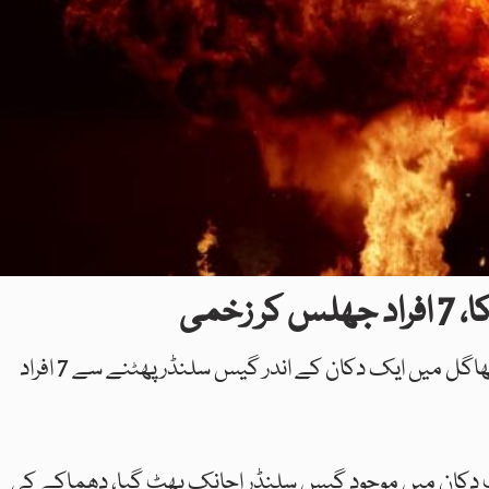
زخمی
بالاکوٹ: تھانہ کاغان کی حدود میں واقع علاقے پھاگل میں ایک دکان کے اندر گیس سلنڈر پھٹنے سے 7 افراد
ب دکان میں موجود گیس سلنڈر اچانک پھٹ گیا، دھماکے کی