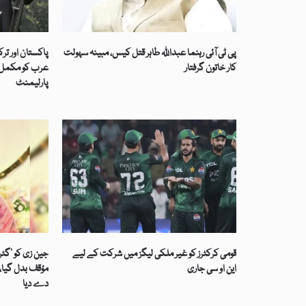
پی ٹی آئی رہنما عبداللہ طاہر قتل کیس، مبینہ سہولت
پاکستان اور تر
کار خاتون گرفتار
عرب کو مکمل ت
پارلیمنٹ
قومی کرکٹرز کو غیر ملکی لیگز میں شرکت کے لیے
جین زی کو ’گٹر
این او سی جاری
مؤقف بدل گیا، 
دے دیا