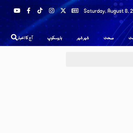
Saturday, August 8, 
عت
صحت
شہر شہر
ہاروسکوپ
آج کا اخبار