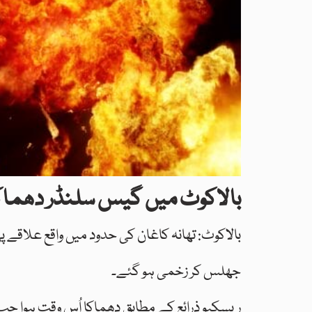
بالاکوٹ میں گیس سلنڈر دھماکا، 7 افراد جھلس کر 
جھلس کر زخمی ہو گئے۔
ریسکیو ذرائع کے مطابق دھماکا اُس وقت ہوا ج