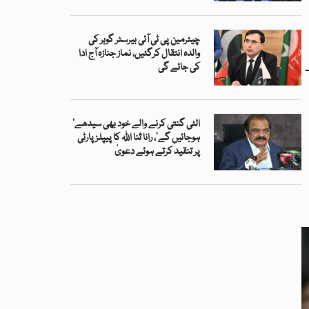
چیئرمین پی ٹی آئی بیرسٹر گوہر کی
والدہ انتقال کرگئیں، نماز جنازہ آج ادا
کی جائے گی
’الٹی گنتی کرنے والے خود بھی سیدھے
ہوجائیں گے‘، رانا ثنا اللہ کا پیپلز پارٹی
پر تنقید کرتے ہوئے دعویٰ