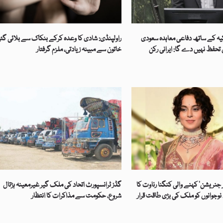
کیہ کے ساتھ دفاعی معاہدہ سعودی
راولپنڈی: شادی کا وعدہ کرکے بنکاک سے بلائی گئ
حفظ نہیں دے گا: ایرانی رکن
خاتون سے مبینہ زیادتی، ملزم گرفتار
 جنریشن‘ کہنے والی کنگنا رناوت کا
گڈز ٹرانسپورٹ اتحاد کی ملک گیر غیرمعینہ ہڑتال
نوجوانوں کو ملک کی بڑی طاقت قرار
شروع، حکومت سے مذاکرات کا انتظار