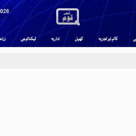
2026
می
کالم اور تجزیہ
کھیل
اداریہ
ٹیکنالوجی
زرا