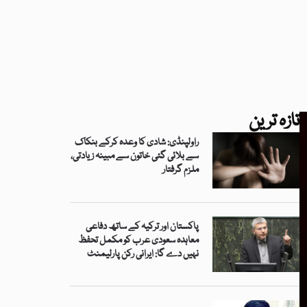
تازہ ترین
راولپنڈی: شادی کا وعدہ کرکے بنکاک
سے بلائی گئی خاتون سے مبینہ زیادتی،
ملزم گرفتار
پاکستان اور ترکیہ کے ساتھ دفاعی
معاہدہ سعودی عرب کو مکمل تحفظ
نہیں دے گا: ایرانی رکن پارلیمنٹ