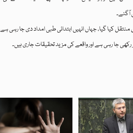
ں آگئے۔
 منتقل کیا گیا، جہاں انہیں ابتدائی طبی امداد دی جا رہی ہے۔
رکھی جا رہی ہے اور واقعے کی مزید تحقیقات جاری ہیں۔