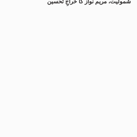
شمولیت، مریم نواز کا خراجِ تحسین