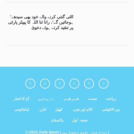
’الٹی گنتی کرنے والے خود بھی سیدھے
ہوجائیں گے‘، رانا ثنا اللہ کا پیپلز پارٹی
پر تنقید کرتے ہوئے دعویٰ
زراعت
صحت
شہر شہر
ہاروسکوپ
آج کا اخبار
بین الاقوامی
کالم اور تجزیہ
کھیل
اداریہ
ٹیکنالوجی
صفحہ اول
پاکستان
© 2024, Daily Qaum | تمام جملہ حقوق محفوظ ہیں |