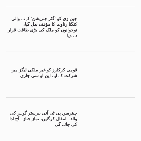
جین زی کو ’گٹر جنریشن‘ کہنے والی
کنگنا رناوت کا مؤقف بدل گیا،
نوجوانوں کو ملک کی بڑی طاقت قرار
دے دیا
قومی کرکٹرز کو غیر ملکی لیگز میں
شرکت کے لیے این او سی جاری
چیئرمین پی ٹی آئی بیرسٹر گوہر کی
والدہ انتقال کرگئیں، نماز جنازہ آج ادا
کی جائے گی