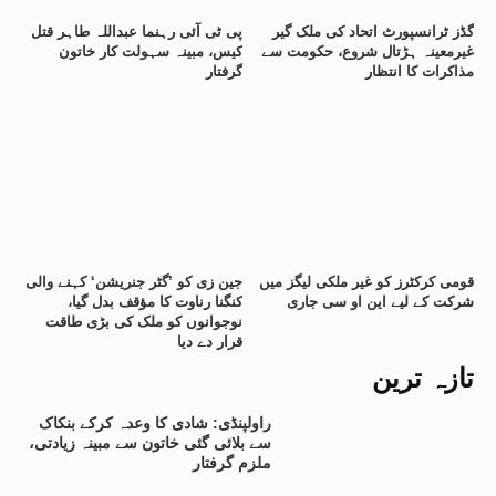
گڈز ٹرانسپورٹ اتحاد کی ملک گیر
پی ٹی آئی رہنما عبداللہ طاہر قتل
غیرمعینہ ہڑتال شروع، حکومت سے
کیس، مبینہ سہولت کار خاتون
مذاکرات کا انتظار
گرفتار
قومی کرکٹرز کو غیر ملکی لیگز میں
جین زی کو ’گٹر جنریشن‘ کہنے والی
شرکت کے لیے این او سی جاری
کنگنا رناوت کا مؤقف بدل گیا،
نوجوانوں کو ملک کی بڑی طاقت
قرار دے دیا
تازہ ترین
راولپنڈی: شادی کا وعدہ کرکے بنکاک
سے بلائی گئی خاتون سے مبینہ زیادتی،
ملزم گرفتار