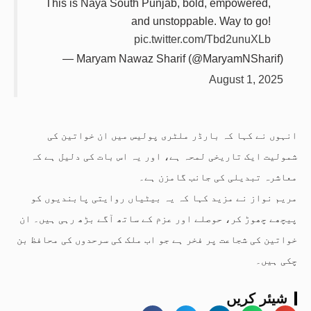
This is Naya South Punjab, bold, empowered,
and unstoppable. Way to go!
pic.twitter.com/Tbd2unuXLb
— Maryam Nawaz Sharif (@MaryamNSharif)
August 1, 2025
انہوں نے کہا کہ بارڈر ملٹری پولیس میں ان خواتین کی
شمولیت ایک تاریخی لمحہ ہے، اور یہ اس بات کی دلیل ہے کہ
معاشرہ تبدیلی کی جانب گامزن ہے۔
مریم نواز نے مزید کہا کہ یہ بیٹیاں روایتی پابندیوں کو
پیچھے چھوڑ کر، حوصلے اور عزم کے ساتھ آگے بڑھ رہی ہیں۔ ان
خواتین کی شجاعت پر فخر ہے جو اب ملک کی سرحدوں کی محافظ بن
چکی ہیں۔
شیئر کریں