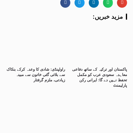
:مزید خبریں
پاکستان اور ترکیہ کے ساتھ دفاعی
راولپنڈی: شادی کا وعدہ کرکے بنکاک
معاہدہ سعودی عرب کو مکمل
سے بلائی گئی خاتون سے مبینہ
تحفظ نہیں دے گا: ایرانی رکن
زیادتی، ملزم گرفتار
پارلیمنٹ