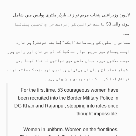
لاہور: وزیراعلیٰ پنجاب مریم نواز نے بارڈر ملٹری پولیس میں شامل
ہونے والی 53 باہمت خواتین کو زبردست خراجِ تحسین پیش کیا
ہے۔
سماجی رابطوں کی ویب سائٹ “ایکس” (سابقہ ٹوئٹر) پر جاری
اپنے پیغام میں مریم نواز نے کہا کہ ڈی جی خان اور راجن پور
جیسے علاقوں میں، جہاں ماضی میں خواتین کا نام لینا بھی
دشوار تھا، آج وہاں کی بیٹیاں بہادری اور عزت کے ساتھ اپنے
فرائض ادا کرنے کے لیے وردی پہن چکی ہیں۔
For the first time, 53 courageous women have
been recruited into the Border Military Police in
DG Khan and Rajanpur, stepping into roles once
thought impossible.
Women in uniform. Women on the frontlines.