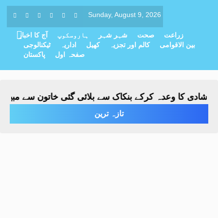
Sunday, August 9, 2026
زراعت
صحت
شہر شہر
ہاروسکوپ
آج کا اخبار
بین الاقوامی
کالم اور تجزیہ
کھیل
اداریہ
ٹیکنالوجی
صفحہ اول
پاکستان
 شادی کا وعدہ کرکے بنکاک سے بلائی گئی خاتون سے مبینہ زیا
تازہ ترین