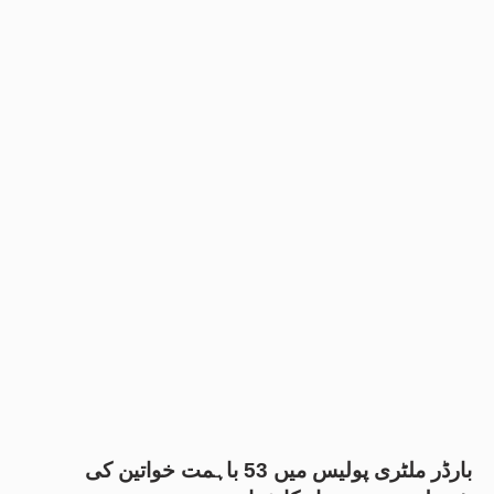
بارڈر ملٹری پولیس میں 53 باہمت خواتین کی