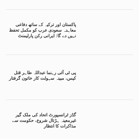
پاکستان اور ترکیہ کے ساتھ دفاعی
معاہدہ سعودی عرب کو مکمل تحفظ
نہیں دے گا: ایرانی رکن پارلیمنٹ
پی ٹی آئی رہنما عبداللہ طاہر قتل
کیس، مبینہ سہولت کار خاتون گرفتار
گڈز ٹرانسپورٹ اتحاد کی ملک گیر
غیرمعینہ ہڑتال شروع، حکومت سے
مذاکرات کا انتظار