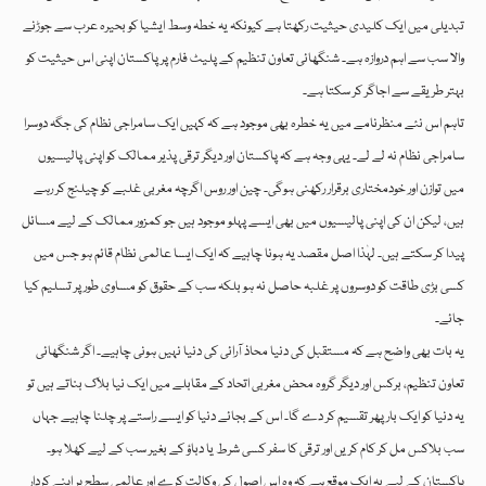
تبدیلی میں ایک کلیدی حیثیت رکھتا ہے کیونکہ یہ خطہ وسط ایشیا کو بحیرہ عرب سے جوڑنے
والا سب سے اہم دروازہ ہے۔ شنگھائی تعاون تنظیم کے پلیٹ فارم پر پاکستان اپنی اس حیثیت کو
بہتر طریقے سے اجاگر کر سکتا ہے۔
تاہم اس نئے منظرنامے میں یہ خطرہ بھی موجود ہے کہ کہیں ایک سامراجی نظام کی جگہ دوسرا
سامراجی نظام نہ لے لے۔ یہی وجہ ہے کہ پاکستان اور دیگر ترقی پذیر ممالک کو اپنی پالیسیوں
میں توازن اور خودمختاری برقرار رکھنی ہوگی۔ چین اور روس اگرچہ مغربی غلبے کو چیلنج کر رہے
ہیں، لیکن ان کی اپنی پالیسیوں میں بھی ایسے پہلو موجود ہیں جو کمزور ممالک کے لیے مسائل
پیدا کر سکتے ہیں۔ لہٰذا اصل مقصد یہ ہونا چاہیے کہ ایک ایسا عالمی نظام قائم ہو جس میں
کسی بڑی طاقت کو دوسروں پر غلبہ حاصل نہ ہو بلکہ سب کے حقوق کو مساوی طور پر تسلیم کیا
جائے۔
یہ بات بھی واضح ہے کہ مستقبل کی دنیا محاذ آرائی کی دنیا نہیں ہونی چاہیے۔ اگر شنگھائی
تعاون تنظیم، برکس اور دیگر گروہ محض مغربی اتحاد کے مقابلے میں ایک نیا بلاک بناتے ہیں تو
یہ دنیا کو ایک بار پھر تقسیم کر دے گا۔ اس کے بجائے دنیا کو ایسے راستے پر چلنا چاہیے جہاں
سب بلاکس مل کر کام کریں اور ترقی کا سفر کسی شرط یا دباؤ کے بغیر سب کے لیے کھلا ہو۔
پاکستان کے لیے یہ ایک موقع ہے کہ وہ اس اصول کی وکالت کرے اور عالمی سطح پر اپنے کردار