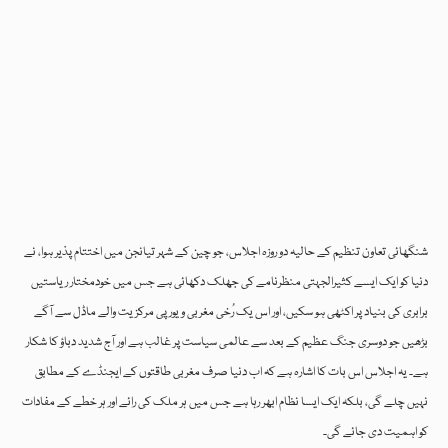
شنگھائی تعاون تنظیم کے حالیہ دو روزہ اجلاس، جو چین کے شہر تیانجن میں اختتام پذیر ہوا، نے
دنیا کو ایک ایسے کثیرالجہتی منظرنامے کی جھلک دکھائی ہے جس میں خودمختار ریاستیں
برابری کی بنیاد پر اکٹھی ہو سکیں، اور اس یک رُخی مغربی و یورپی مرکزیت والے ماڈل سے آگے
بڑھیں جو دوسری جنگ عظیم کے بعد سے عالمی سیاست پر غالب ہے اور آج شدید دباؤ کا شکار
ہے۔ یہ اجلاس اس بات کا اشارہ ہے کہ اب دنیا صرف مغربی طاقتوں کے ایجنڈے کے مطابق
نہیں چلے گی، بلکہ ایک ایسا نظام ابھر رہا ہے جس میں ہر ملک کی رائے اور ہر خطے کے مفادات
کو اہمیت دی جائے گی۔