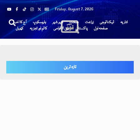
Friday, August 7, 2026
اداریہ
ٹیکنالوجی
زراعت
صحت
شہر شہر
ہاروسکوپ
آج کا اخبار
صفحہ اول
پاکستان
بین الاقوامی
کالم اور تجزیہ
کھیل
تازہ ترین