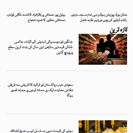
ملتان بورڈ: پوزیشن ہولڈرز میں امام مسجد، مزدور،
بہاول پور: صحافی پر بااثرافراد کا تشدد، انگلی توڑدی،
رکشہ ڈرائیور کے بچے اور یتیم طلبہ شامل
صحافتی حلقوں کا شدید احتجاج
تازہ ترین
جنگوں اور موسمیاتی تبدیلی کے اثرات، عالمی
غذائی قیمتیں ساڑھے تین سال کی بلند ترین سطح
پر پہنچ گئیں
سعودی عرب، پاکستان اور ترکیہ کا تاریخی سہ فریقی
دفاعی معاہدہ، ایک پر حملہ تینوں پر حملہ تصور
ہوگا
سونے کی قیمت میں مسلسل تیسرے روز اضافہ،