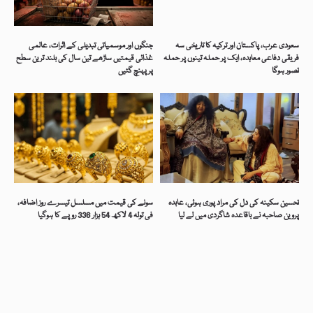
سعودی عرب، پاکستان اور ترکیہ کا تاریخی سہ
جنگوں اور موسمیاتی تبدیلی کے اثرات، عالمی
فریقی دفاعی معاہدہ، ایک پر حملہ تینوں پر حملہ
غذائی قیمتیں ساڑھے تین سال کی بلند ترین سطح
تصور ہوگا
پر پہنچ گئیں
تحسین سکینہ کی دل کی مراد پوری ہوئی، عابدہ
سونے کی قیمت میں مسلسل تیسرے روز اضافہ،
پروین صاحبہ نے باقاعدہ شاگردی میں لے لیا
فی تولہ 4 لاکھ 54 ہزار 336 روپے کا ہوگیا