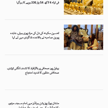
فی تولہ 4 لاکھ 54 ہزار 336 روپے کا ہوگیا
تحسین سکینہ کی دل کی مراد پوری ہوئی، عابدہ
پروین صاحبہ نے باقاعدہ شاگردی میں لے لیا
بہاول پور: صحافی پر بااثرافراد کا تشدد، انگلی توڑدی،
صحافتی حلقوں کا شدید احتجاج
ملتان بورڈ: پوزیشن ہولڈرز میں امام مسجد، مزدور،
رکشہ ڈرائیور کے بچے اور یتیم طلبہ شامل