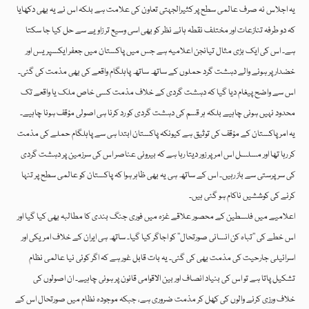
یہ اجلاس نہ صرف عالمی سطح پر کثیرالجہتی تعاون کی علامت ہے بلکہ اس نے یہ بھی دکھایا
کہ دو طرفہ تنازعات اور مختلف نقطہ ہائے نظر کو بھی اسی وسیع تر زاویے سے حل کیا جا سکتا
ہے۔ اس کی ایک بڑی مثال تیانجن اعلامیہ ہے جس میں پاکستان میں جعفر ایکسپریس اور
خضدار پر ہونے والے دہشت گرد حملوں کے ساتھ ساتھ پاہلگام واقعے کی بھی مذمت کی گئی۔
اس سے واضح پیغام دیا گیا کہ دہشت گردی کے خلاف مذمت کسی خاص ملک یا واقعے تک
محدود نہیں ہونی چاہیے بلکہ ہر قسم کی دہشت گردی کو رد کرنا ہی اصولی مؤقف ہونا چاہیے۔
یہ امر پاکستان کے مؤقف کی توثیق ہے کیونکہ پاکستان ابتدا ہی سے پاہلگام حملے کی مذمت
کر رہا تھا اور مسلسل اس امر پر زور دیتا رہا ہے کہ بیرونی عناصر اس کی سرزمین پر دہشت گردی
کی سرپرستی سے باز رہیں۔ اس کے ساتھ ہی یہ بھی ظاہر ہوا کہ پاکستان کو عالمی سطح پر تنہا
کرنے کی کوششیں ناکام ہو گئی ہیں۔
اعلامیے میں فلسطین کے محصور علاقے غزہ میں فوری جنگ بندی کا مطالبہ بھی کیا گیا اور
اس خطے کی ’’تباہ کن انسانی صورتحال‘‘ کو اجاگر کیا گیا۔ ساتھ ہی ایران کے خلاف امریکی اور
اسرائیلی جارحیت کی مذمت بھی کی گئی۔ یہ بات قابل غور ہے کہ اگر کوئی نیا عالمی نظام
تشکیل پاتا ہے تو اس کی بنیاد انصاف اور بین الاقوامی قانون پر ہونی چاہیے۔ ان اصولوں کی
خلاف ورزی کرنے والوں کی کھل کر مذمت ضروری ہے، جبکہ موجودہ نظام میں صورتحال اس کے