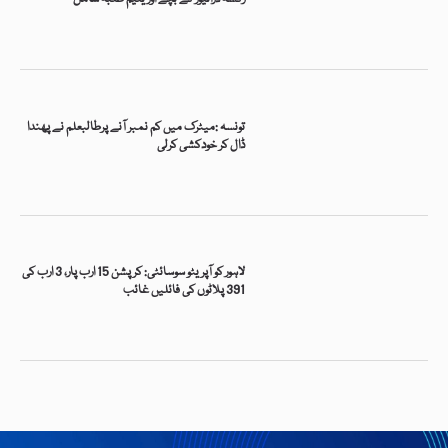
تونسہ :میٹرک میں کم نمبر آنے پرطالبعلم نے پھندا
ڈال کر خودکشی کرلی
لاہور کو آپریٹو سوسائٹی: کرپشن 15 ارب پار، 3 ارب کی
391 پلاٹوں کی فائلیں غائب