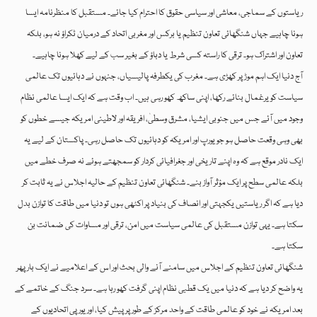
ریاستوں کے سماجی، معاشی اور سیاسی حقوق کا احترام کیا جائے۔ مستقبل کا منظرنامہ ایسا
ہونا چاہیے جہاں شنگھائی تعاون تنظیم یا برکس اور مغربی اتحاد کے درمیان ٹکراؤ نہ ہو، بلکہ
تعاون اور اشتراک ہو۔ ترقی کا راستہ کسی شرط یا دباؤ کے بغیر سب کے لیے کھلا ہونا چاہیے۔
آج دنیا ایک اہم موڑ پر کھڑی ہے۔ مغرب کی یکطرفہ پالیسیاں، جنہوں نے دہائیوں تک عالمی
سیاست کو یرغمال بنائے رکھا، اپنی ساکھ کھو رہی ہیں۔ اب وقت ہے کہ ایک ایسا عالمی نظام
وجود میں آئے جس میں جنوبی ایشیا، مشرق وسطیٰ، افریقہ اور لاطینی امریکہ جیسے خطوں کو
بھی وہی وقعت حاصل ہو جو یورپ اور امریکہ کو دہائیوں تک حاصل رہی۔ پاکستان کے لیے یہ
ایک نادر موقع ہے کہ وہ اپنے تاریخی اور جغرافیائی کردار کو سمجھتے ہوئے نہ صرف خطے میں
بلکہ عالمی سطح پر ایک مؤثر آواز بنے۔ شنگھائی تعاون تنظیم کے حالیہ اجلاس نے یہ ثابت کر
دیا ہے کہ اگر ریاستیں یکجہتی اور انصاف کی بنیاد پر اکٹھی ہوں تو دنیا میں طاقت کا توازن بدل
سکتا ہے۔ یہی توازن مستقبل کی عالمی سیاست میں امن، ترقی اور مساوات کی ضمانت بن
سکتا ہے۔
شنگھائی تعاون تنظیم کے اجلاس میں سامنے آنے والی بحث اور اس کے اعلامیے نے ایک بار پھر
یہ واضح کر دیا ہے کہ دنیا میں یک قطبی نظام اپنی گرفت کھو رہا ہے۔ سرد جنگ کے خاتمے کے
بعد امریکہ نے خود کو عالمی طاقت کے واحد مرکز کے طور پر پیش کیا، اور یورپی اتحادیوں کے