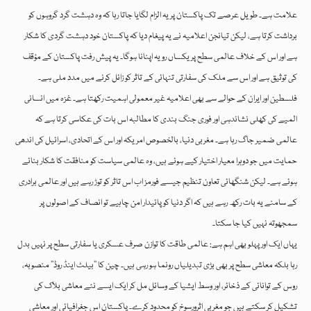
علامت ہے۔ طویل عرصے تک پاکستان پر یہ الزام لگایا جاتا رہا کہ وہ دہشت گرد گروہوں کو
برداشت کرتا ہے، لیکن تیانجن اعلامیہ نے یہ پیغام دیا کہ پاکستان خود دہشت گردی کا شکار
ہے اور اس کے خلاف عالمی سطح پر یکساں رویہ اپنانا ہوگا۔ یہ پیش رفت پاکستان کے مؤقف
کی توثیق ہے اور اس سے ملک کی سفارتی تنہائی کے تاثر کو زائل کرنے میں مدد ملی ہے۔
فلسطین اور ایران کے حوالے سے بھی اعلامیہ غیر معمولی اہمیت رکھتا ہے۔ غزہ میں انسانی
المیے کی کھلی نشاندہی اور فوری جنگ بندی کا مطالبہ اس بات کی عکاسی کرتا ہے کہ
عالمی ضمیر جاگ رہا ہے۔ مغربی دنیا، بالخصوص امریکہ اور اس کے اتحادی، اسرائیل کی اندھی
حمایت میں جو دوہرا معیار اختیار کیے ہوئے ہیں، وہ عالمی سیاست کو منافقت کا شکار بنائے
ہوئے ہے۔ لیکن شنگھائی تعاون تنظیم جیسے فورمز اب اس تاثر کو توڑ رہے ہیں اور عالمی برادری
کے سامنے یہ بات رکھ رہے ہیں کہ اگر دنیا کو پائیدار امن چاہیے تو انصاف کے اصولوں پر
سمجھوتہ نہیں کیا جا سکتا۔
یہاں ایک اور پہلو بھی اہم ہے: عالمی طاقت کا توازن صرف عسکری یا سفارتی سطح پر نہیں بدل
رہا بلکہ معاشی سطح پر بھی بڑی تبدیلیاں رونما ہو رہی ہیں۔ چین کا ’’بیلٹ اینڈ روڈ‘‘ منصوبہ،
روس کے توانائی کے ذخائر، اور وسط ایشیا کے وسائل مل کر ایک ایسے نئے معاشی بلاک کی
تشکیل کر سکتے ہیں جو مغربی اثرورسوخ کو محدود کرے۔ پاکستان اس جغرافیائی اور معاشی