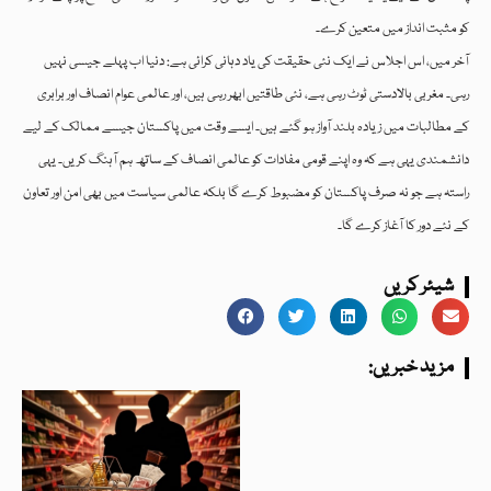
کو مثبت انداز میں متعین کرے۔
آخر میں، اس اجلاس نے ایک نئی حقیقت کی یاد دہانی کرائی ہے: دنیا اب پہلے جیسی نہیں
رہی۔ مغربی بالادستی ٹوٹ رہی ہے، نئی طاقتیں ابھر رہی ہیں، اور عالمی عوام انصاف اور برابری
کے مطالبات میں زیادہ بلند آواز ہو گئے ہیں۔ ایسے وقت میں پاکستان جیسے ممالک کے لیے
دانشمندی یہی ہے کہ وہ اپنے قومی مفادات کو عالمی انصاف کے ساتھ ہم آہنگ کریں۔ یہی
راستہ ہے جو نہ صرف پاکستان کو مضبوط کرے گا بلکہ عالمی سیاست میں بھی امن اور تعاون
کے نئے دور کا آغاز کرے گا۔
شیئر کریں
:مزید خبریں