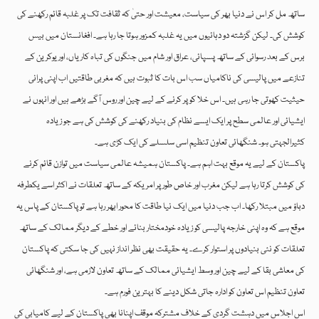
ساتھ مل کر اس نے دنیا بھر کی سیاست، معیشت اور حتیٰ کہ ثقافت تک پر غلبہ قائم رکھنے کی
کوشش کی۔ لیکن گزشتہ دو دہائیوں میں یہ غلبہ کمزور ہوتا جا رہا ہے۔ افغانستان میں بیس
برس کے بعد رسوائی کے ساتھ پسپائی، عراق اور شام میں جنگوں کی تباہ کاریاں، اور یوکرین کے
تنازعے میں پالیسی کی ناکامیاں سب اس بات کا ثبوت ہیں کہ مغربی طاقتیں اب اپنی پرانی
حیثیت کھوتی جا رہی ہیں۔ اس خلا کو پر کرنے کے لیے چین اور روس آگے بڑھے ہیں اور انہوں نے
ایشیائی اور عالمی سطح پر ایک ایسے نظام کی بنیاد رکھنے کی کوشش کی ہے جو زیادہ
کثیرالجہتی ہو۔ شنگھائی تعاون تنظیم اسی سلسلے کی ایک کڑی ہے۔
پاکستان کے لیے یہ موقع بہت اہم ہے۔ پاکستان ہمیشہ عالمی سیاست میں توازن قائم کرنے
کی کوشش کرتا رہا ہے لیکن مغرب اور خاص طور پر امریکہ کے ساتھ تعلقات نے اکثر اسے یکطرفہ
دباؤ میں مبتلا رکھا۔ اب جب دنیا میں ایک نیا طاقت کا محور ابھر رہا ہے تو پاکستان کے پاس یہ
موقع ہے کہ وہ اپنی خارجہ پالیسی کو زیادہ خودمختار بنائے اور خطے کے دیگر ممالک کے ساتھ
تعلقات کو نئی بنیادوں پر استوار کرے۔ یہ حقیقت بھی نظر انداز نہیں کی جا سکتی کہ پاکستان
کی معاشی بقا کے لیے چین اور وسط ایشیائی ممالک کے ساتھ تعاون لازمی ہے، اور شنگھائی
تعاون تنظیم اس تعاون کو ادارہ جاتی شکل دینے کا بہترین فورم ہے۔
اس اجلاس میں دہشت گردی کے خلاف مشترکہ موقف اپنانا بھی پاکستان کے لیے کامیابی کی