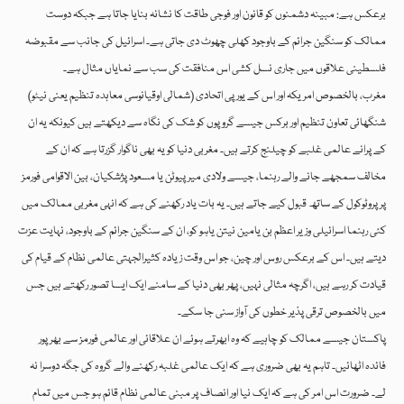
برعکس ہے: مبینہ دشمنوں کو قانون اور فوجی طاقت کا نشانہ بنایا جاتا ہے جبکہ دوست
ممالک کو سنگین جرائم کے باوجود کھلی چھوٹ دی جاتی ہے۔ اسرائیل کی جانب سے مقبوضہ
فلسطینی علاقوں میں جاری نسل کشی اس منافقت کی سب سے نمایاں مثال ہے۔
مغرب، بالخصوص امریکہ اور اس کے یورپی اتحادی (شمالی اوقیانوسی معاہدہ تنظیم یعنی نیٹو)
شنگھائی تعاون تنظیم اور برکس جیسے گروپوں کو شک کی نگاہ سے دیکھتے ہیں کیونکہ یہ ان
کے پرانے عالمی غلبے کو چیلنج کرتے ہیں۔ مغربی دنیا کو یہ بھی ناگوار گزرتا ہے کہ ان کے
مخالف سمجھے جانے والے رہنما، جیسے ولادی میر پیوٹن یا مسعود پژشکیان، بین الاقوامی فورمز
پر پروٹوکول کے ساتھ قبول کیے جاتے ہیں۔ یہ بات یاد رکھنے کی ہے کہ انہی مغربی ممالک میں
کئی رہنما اسرائیلی وزیر اعظم بن یامین نیتن یاہو کو، ان کے سنگین جرائم کے باوجود، نہایت عزت
دیتے ہیں۔ اس کے برعکس روس اور چین، جو اس وقت زیادہ کثیرالجہتی عالمی نظام کے قیام کی
قیادت کر رہے ہیں، اگرچہ مثالی نہیں، پھر بھی دنیا کے سامنے ایک ایسا تصور رکھتے ہیں جس
میں بالخصوص ترقی پذیر خطوں کی آواز سنی جا سکے۔
پاکستان جیسے ممالک کو چاہیے کہ وہ ابھرتے ہوئے ان علاقائی اور عالمی فورمز سے بھرپور
فائدہ اٹھائیں۔ تاہم یہ بھی ضروری ہے کہ ایک عالمی غلبہ رکھنے والے گروہ کی جگہ دوسرا نہ
لے۔ ضرورت اس امر کی ہے کہ ایک نیا اور انصاف پر مبنی عالمی نظام قائم ہو جس میں تمام