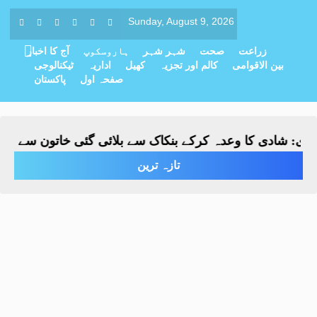
Sunday, August 9, 2026
زراعت
صحت
شہر شہر
ہاروسکوپ
آج کا اخبار
بین الاقوامی
کالم اور تجزیہ
کھیل
اداریہ
ٹیکنالوجی
صفحہ اول
پاکستان
: شادی کا وعدہ کرکے بنکاک سے بلائی گئی خاتون سے مبینہ زی
تازہ ترین