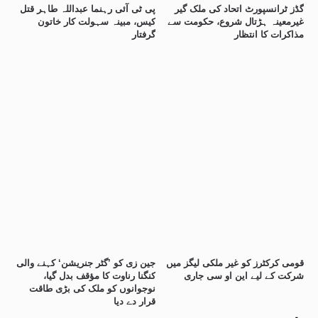
گڈز ٹرانسپورٹ اتحاد کی ملک گیر
پی ٹی آئی رہنما عبداللہ طاہر قتل
غیرمعینہ ہڑتال شروع، حکومت سے
کیس، مبینہ سہولت کار خاتون
مذاکرات کا انتظار
گرفتار
قومی کرکٹرز کو غیر ملکی لیگز میں
جین زی کو ’گٹر جنریشن‘ کہنے والی
شرکت کے لیے این او سی جاری
کنگنا رناوت کا مؤقف بدل گیا،
نوجوانوں کو ملک کی بڑی طاقت
قرار دے دیا