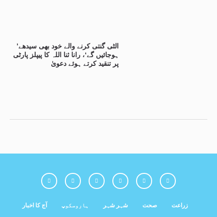
’الٹی گنتی کرنے والے خود بھی سیدھے
ہوجائیں گے‘، رانا ثنا اللہ کا پیپلز پارٹی
پر تنقید کرتے ہوئے دعویٰ
زراعت
صحت
شہر شہر
ہاروسکوپ
آج کا اخبار