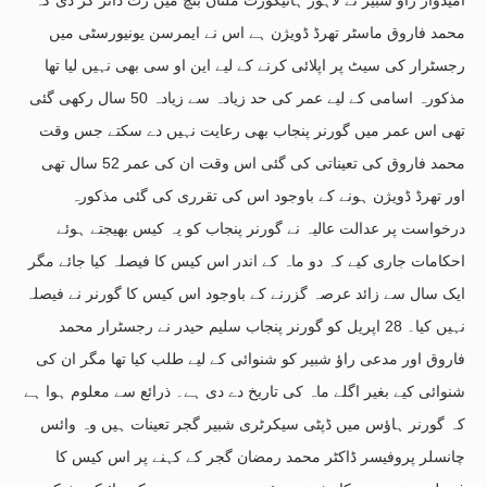
محمد فاروق ماسٹر تھرڈ ڈویژن ہے اس نے ایمرسن یونیورسٹی میں
رجسٹرار کی سیٹ پر اپلائی کرنے کے لیے این او سی بھی نہیں لیا تھا
مذکورہ اسامی کے لیے عمر کی حد زیادہ سے زیادہ 50 سال رکھی گئی
تھی اس عمر میں گورنر پنجاب بھی رعایت نہیں دے سکتے جس وقت
محمد فاروق کی تعیناتی کی گئی اس وقت ان کی عمر 52 سال تھی
اور تھرڈ ڈویژن ہونے کے باوجود اس کی تقرری کی گئی مذکورہ
درخواست پر عدالت عالیہ نے گورنر پنجاب کو یہ کیس بھیجتے ہوئے
احکامات جاری کیے کہ دو ماہ کے اندر اس کیس کا فیصلہ کیا جائے مگر
ایک سال سے زائد عرصہ گزرنے کے باوجود اس کیس کا گورنر نے فیصلہ
نہیں کیا۔ 28 اپریل کو گورنر پنجاب سلیم حیدر نے رجسٹرار محمد
فاروق اور مدعی راؤ شبیر کو شنوائی کے لیے طلب کیا تھا مگر ان کی
شنوائی کیے بغیر اگلے ماہ کی تاریخ دے دی ہے۔ ذرائع سے معلوم ہوا ہے
کہ گورنر ہاؤس میں ڈپٹی سیکرٹری شبیر گجر تعینات ہیں وہ وائس
چانسلر پروفیسر ڈاکٹر محمد رمضان گجر کے کہنے پر اس کیس کا