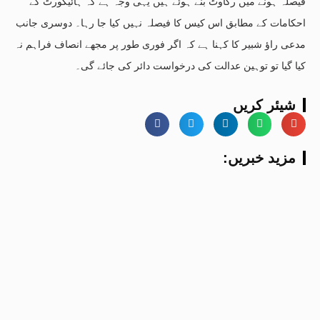
فیصلہ ہونے میں رکاوٹ بنے ہوئے ہیں یہی وجہ ہے کہ ہائیکورٹ کے
احکامات کے مطابق اس کیس کا فیصلہ نہیں کیا جا رہا۔ دوسری جانب
مدعی راؤ شبیر کا کہنا ہے کہ اگر فوری طور پر مجھے انصاف فراہم نہ
کیا گیا تو توہین عدالت کی درخواست دائر کی جائے گی۔
شیئر کریں
:مزید خبریں