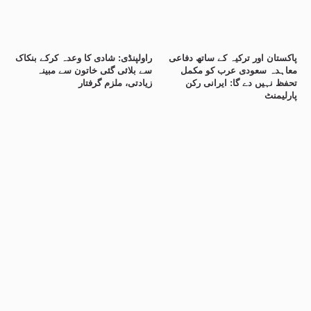
پاکستان اور ترکیہ کے ساتھ دفاعی
راولپنڈی: شادی کا وعدہ کرکے بنکاک
معاہدہ سعودی عرب کو مکمل
سے بلائی گئی خاتون سے مبینہ
تحفظ نہیں دے گا: ایرانی رکن
زیادتی، ملزم گرفتار
پارلیمنٹ