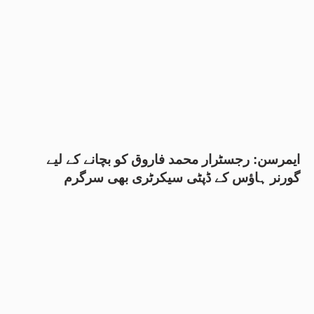
ایمرسن: رجسٹرار محمد فاروق کو بچانے کے لیے
گورنر ہاؤس کے ڈپٹی سیکرٹری بھی سرگرم