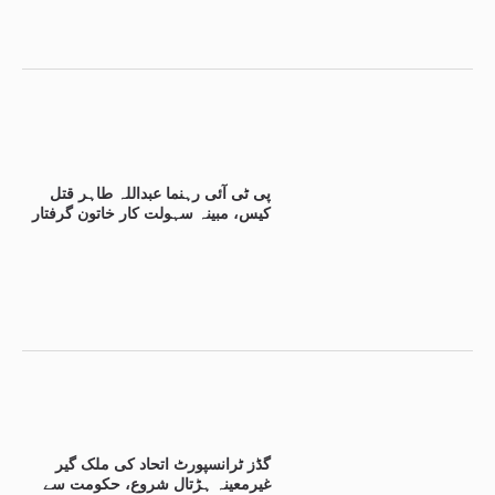
پی ٹی آئی رہنما عبداللہ طاہر قتل
کیس، مبینہ سہولت کار خاتون گرفتار
گڈز ٹرانسپورٹ اتحاد کی ملک گیر
غیرمعینہ ہڑتال شروع، حکومت سے