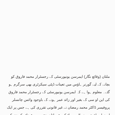
ملتان (وقائع نگار) ایمرسن یونیورسٹی کے رجسٹرار محمد فاروق کو
بچانے کے لیے گورنر ہاؤس میں تعینات ڈپٹی سیکرٹری بھی سرگرم ہو
گئے۔ معلوم ہوا ہے کہ ایمرسن یونیورسٹی کے رجسٹرار محمد فاروق
کی این او سی کے بغیر اور زائد عمر ہونے کے باوجود وائس چانسلر
پروفیسر ڈاکٹر محمد رمضان نے غیر قانونی تقرری کی ہے جس پر ایک
امیدوار راؤ شبیر نے لاہور ہائیکورٹ ملتان بنچ میں رٹ دائر کر دی کہ