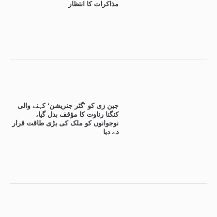
مذاکرات کا انتظار
جین زی کو ’گٹر جنریشن‘ کہنے والی
کنگنا رناوت کا مؤقف بدل گیا،
نوجوانوں کو ملک کی بڑی طاقت قرار
دے دیا