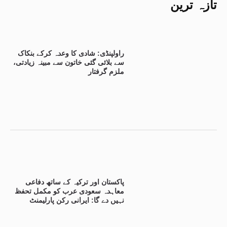
تازہ ترین
راولپنڈی: شادی کا وعدہ کرکے بنکاک
سے بلائی گئی خاتون سے مبینہ زیادتی،
ملزم گرفتار
پاکستان اور ترکیہ کے ساتھ دفاعی
معاہدہ سعودی عرب کو مکمل تحفظ
نہیں دے گا: ایرانی رکن پارلیمنٹ