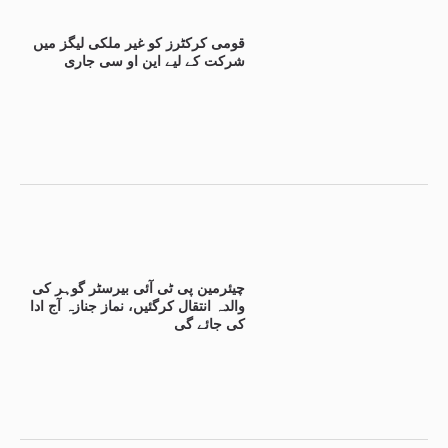
قومی کرکٹرز کو غیر ملکی لیگز میں
شرکت کے لیے این او سی جاری
چیئرمین پی ٹی آئی بیرسٹر گوہر کی
والدہ انتقال کرگئیں، نماز جنازہ آج ادا
کی جائے گی