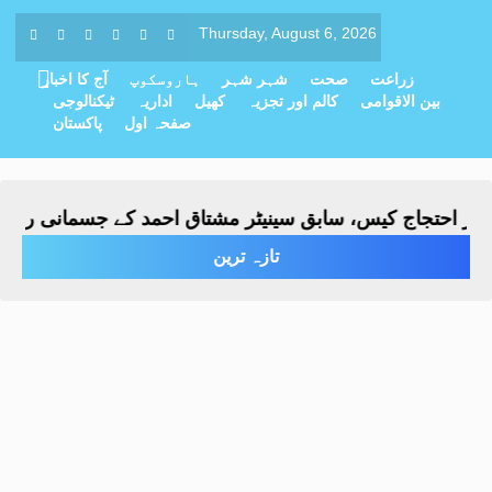
Thursday, August 6, 2026
زراعت
صحت
شہر شہر
ہاروسکوپ
آج کا اخبار
بین الاقوامی
کالم اور تجزیہ
کھیل
اداریہ
ٹیکنالوجی
صفحہ اول
پاکستان
تجاج کیس، سابق سینیٹر مشتاق احمد کے جسمانی ریمانڈ میں 4 روز کی تو
تازہ ترین