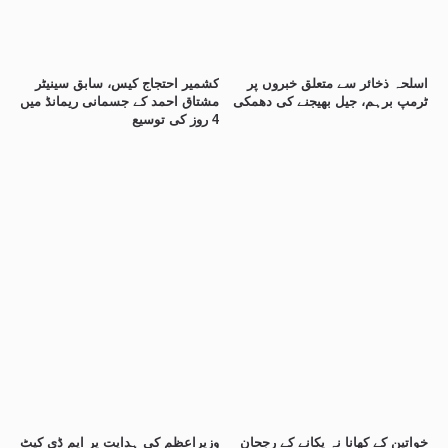
اسلحہ ذخائر سے متعلق خبروں پر
کشمیر احتجاج کیس، سابق سینیٹر
ٹرمپ برہم، جیل بھیجنے کی دھمکی
مشتاق احمد کے جسمانی ریمانڈ میں
4 روز کی توسیع
خواتین کے کھانا نہ پکانے کے رجحان
وزیراعظم کی ہدایت پر ایم ڈی کیٹ