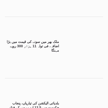
ملک بھر میں سونے کی قیمت میں بڑا
اضافہ، فی تولہ 11 ہزار 300 روپے
مہنگا
بلدیاتی الیکشن کی تیاریاں، پنجاب
حکومت سے 12.5 ارب روپے کے فنڈز