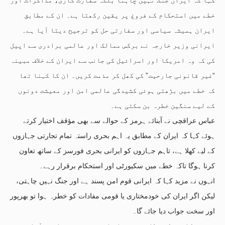
خطے میں استحکام کے فروغ پر یقین رکھتا ہے۔ ان کے مطابق
ایران ہمیشہ سیاسی اور سفارتی حل کو ترجیح دیتا آیا ہے۔
ایرانی وزیر خارجہ نے برکس ممالک اور عالمی برادری سے اپیل
کی کہ وہ امریکا اور اسرائیل کی جانب سے ایران کے خلاف مبینہ
“غیر قانونی جارحیت” کی کھل کر مذمت کریں۔ ان کا کہنا تھا
کہ خطے میں بڑھتی ہوئی کشیدگی عالمی امن اور معیشت دونوں
کے لیے سنگین خطرہ بن سکتی ہے۔
عباس عراقچی نے آبنائے ہرمز کے حوالے سے بھی مؤقف اختیار کرتے
ہوئے کہا کہ ایران کے مطابق یہ اہم بحری راستہ تمام تجارتی جہازوں
کے لیے کھلا ہے، تاہم جہازوں کو ایرانی بحری فورسز کے ساتھ تعاون
کرنا ہوگا تاکہ خطے میں سکیورٹی اور استحکام برقرار رہے۔
انہوں نے مزید کہا کہ ایرانی قوم امن پسند ہے اور جنگ نہیں چاہتی،
لیکن اگر ایران کی خودمختاری یا قومی مفادات کو خطرہ ہوا تو بھرپور
اور سخت جواب دیا جائے گا۔