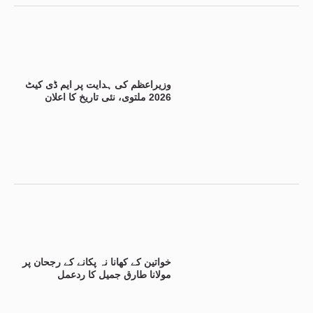
وزیراعظم کی ہدایت پر ایم ڈی کیٹ
2026 ملتوی، نئی تاریخ کا اعلان
خواتین کے کھانا نہ پکانے کے رجحان پر
مولانا طارق جمیل کا ردعمل