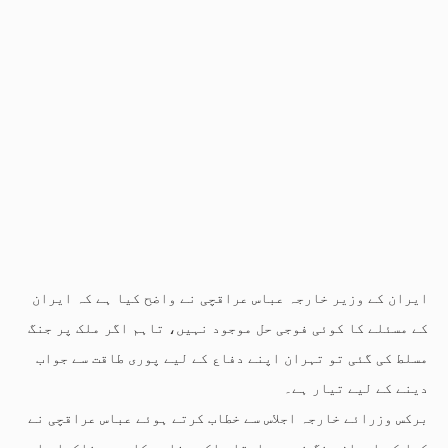
ایران کے وزیر خارجہ عباس عراقچی نے واضح کیا ہے کہ ایران
کے مسئلے کا کوئی فوجی حل موجود نہیں، تاہم اگر ملک پر جنگ
مسلط کی گئی تو تہران اپنے دفاع کے لیے پوری طاقت سے جواب
دینے کے لیے تیار ہے۔
برکس وزرائے خارجہ اجلاس سے خطاب کرتے ہوئے عباس عراقچی نے
کہا کہ ایران جنگ نہیں چاہتا بلکہ سفارت کاری، مذاکرات اور