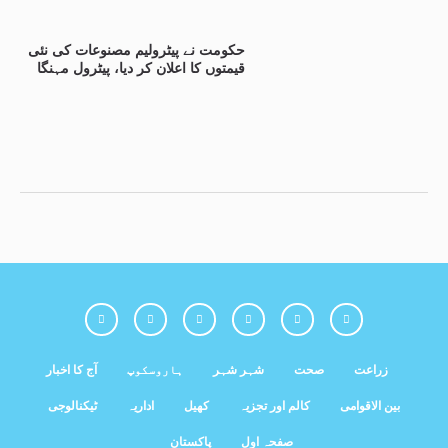
حکومت نے پیٹرولیم مصنوعات کی نئی
قیمتوں کا اعلان کر دیا، پیٹرول مہنگا
زراعت
صحت
شہر شہر
ہاروسکوپ
آج کا اخبار
بین الاقوامی
کالم اور تجزیہ
کھیل
اداریہ
ٹیکنالوجی
صفحہ اول
پاکستان