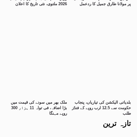
پر مولانا طارق جمیل کا ردعمل
2026 ملتوی، نئی تاریخ کا اعلان
بلدیاتی الیکشن کی تیاریاں، پنجاب
ملک بھر میں سونے کی قیمت میں
حکومت سے 12.5 ارب روپے کے فنڈز
بڑا اضافہ، فی تولہ 11 ہزار 300
طلب
روپے مہنگا
تازہ ترین