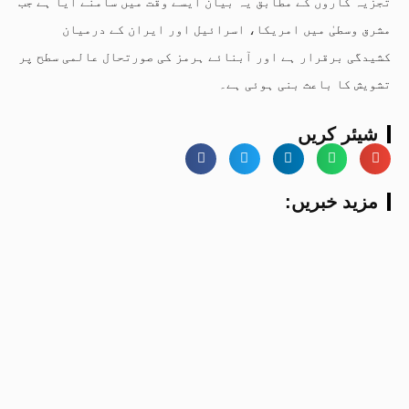
تجزیہ کاروں کے مطابق یہ بیان ایسے وقت میں سامنے آیا ہے جب
مشرق وسطیٰ میں امریکا، اسرائیل اور ایران کے درمیان
کشیدگی برقرار ہے اور آبنائے ہرمز کی صورتحال عالمی سطح پر
تشویش کا باعث بنی ہوئی ہے۔
شیئر کریں
:مزید خبریں