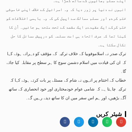
اپنے مسلم بھائیوں کے ساتھ کھڑا ہے۔
انہوں نے دنیا پر زور دیا کہ وہ اسرائیل کے خلاف اپنی خاموشی
ختم کرے، اور مسلم ممالک سے اپیل کی کہ وہ باہمی اختلافات کو
ختم کرکے ایک عقیدے، ایک مقصد کے تحت متحد ہو جائیں۔ اُن کا
کہنا تھا کہ صرف اتحاد ہی امت مسلمہ کو درپیش مسائل کا حل
نکال سکتا ہے۔
ترک صدر نے اسلاموفوبیا کے خلاف ترکیہ کے مؤقف کو دہراتے ہوئے کہا
کہ ان کی قیادت میں اسلام دشمن سوچ کا ہر سطح پر مقابلہ کیا جائے
گا۔
خطاب کے اختتام پر انہوں نے شام کے مسئلے پر بات کرتے ہوئے کہا کہ
ترکیہ چاہتا ہے کہ شامی عوام خودمختاری اور خود انحصاری کے ساتھ
آگے بڑھیں، اور ہم اس سفر میں ان کا ساتھ دیتے رہیں گے۔
شیئر کریں