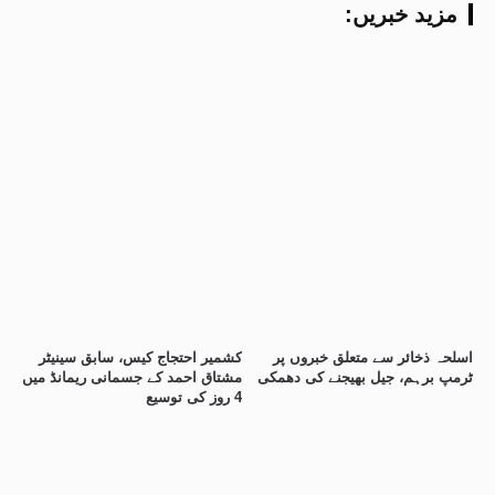
:مزید خبریں
اسلحہ ذخائر سے متعلق خبروں پر
کشمیر احتجاج کیس، سابق سینیٹر
ٹرمپ برہم، جیل بھیجنے کی دھمکی
مشتاق احمد کے جسمانی ریمانڈ میں
4 روز کی توسیع