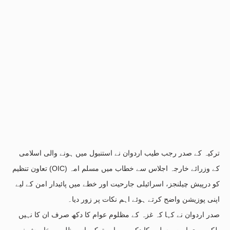
ترکیہ کے صدر رجب طیب اردوان نے استنبول میں ہونے والی اسلامی
تعاون تنظیم (OIC) کے وزرائے خارجہ اجلاس سے خطاب میں مسلم امہ
کو درپیش چیلنجز، اسرائیلی جارحیت اور خطے میں پائیدار امن کے لیے
اپنی پوزیشن واضح کرتے ہوئے اہم نکات پر زور دیا۔
صدر اردوان نے کہا کہ غزہ کے مظلوم عوام کا دکھ صرف ان کا نہیں
بلکہ پوری امت مسلمہ کا دکھ ہے، اور ترکیہ اس ظلم پر خاموش نہیں