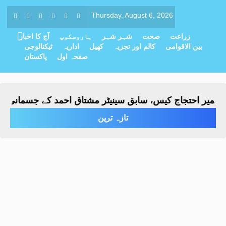
Thursday, August 6, 2026
زراعت
صحت
شہر شہر
ہاروسکوپ
آج کا اخبار
بین الاقوامی
کالم اور تجزیہ
کھیل
اداریہ
ٹیکنالوجی
صفحہ اول
پاکستان
 احتجاج کیس، سابق سینیٹر مشتاق احمد کے جسمانی ریمانڈ میں 4 روز کی
تازہ ترین