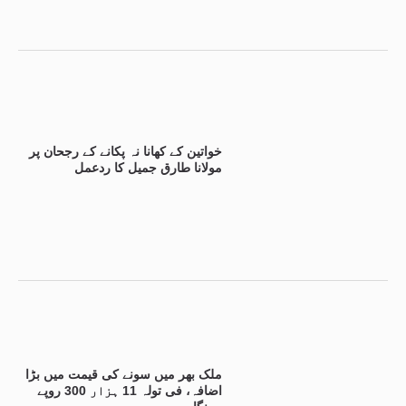
خواتین کے کھانا نہ پکانے کے رجحان پر
مولانا طارق جمیل کا ردعمل
ملک بھر میں سونے کی قیمت میں بڑا
اضافہ، فی تولہ 11 ہزار 300 روپے