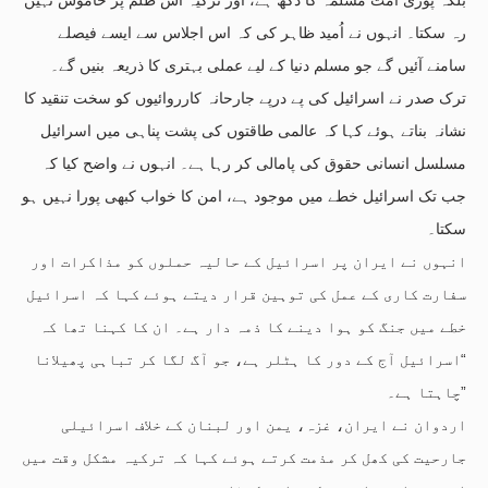
رہ سکتا۔ انہوں نے اُمید ظاہر کی کہ اس اجلاس سے ایسے فیصلے
سامنے آئیں گے جو مسلم دنیا کے لیے عملی بہتری کا ذریعہ بنیں گے۔
ترک صدر نے اسرائیل کی پے درپے جارحانہ کارروائیوں کو سخت تنقید کا
نشانہ بناتے ہوئے کہا کہ عالمی طاقتوں کی پشت پناہی میں اسرائیل
مسلسل انسانی حقوق کی پامالی کر رہا ہے۔ انہوں نے واضح کیا کہ
جب تک اسرائیل خطے میں موجود ہے، امن کا خواب کبھی پورا نہیں ہو
سکتا۔
انہوں نے ایران پر اسرائیل کے حالیہ حملوں کو مذاکرات اور
سفارت کاری کے عمل کی توہین قرار دیتے ہوئے کہا کہ اسرائیل
خطے میں جنگ کو ہوا دینے کا ذمہ دار ہے۔ ان کا کہنا تھا کہ
“اسرائیل آج کے دور کا ہٹلر ہے، جو آگ لگا کر تباہی پھیلانا
چاہتا ہے۔”
اردوان نے ایران، غزہ، یمن اور لبنان کے خلاف اسرائیلی
جارحیت کی کھل کر مذمت کرتے ہوئے کہا کہ ترکیہ مشکل وقت میں