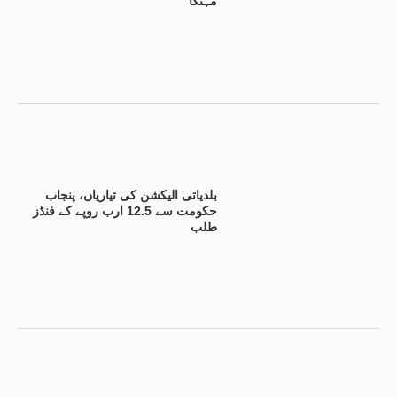
مہنگا
بلدیاتی الیکشن کی تیاریاں، پنجاب
حکومت سے 12.5 ارب روپے کے فنڈز
طلب