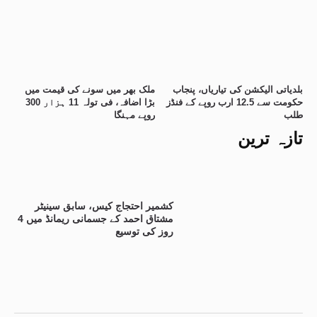
بلدیاتی الیکشن کی تیاریاں، پنجاب
ملک بھر میں سونے کی قیمت میں
حکومت سے 12.5 ارب روپے کے فنڈز
بڑا اضافہ، فی تولہ 11 ہزار 300
طلب
روپے مہنگا
تازہ ترین
کشمیر احتجاج کیس، سابق سینیٹر
مشتاق احمد کے جسمانی ریمانڈ میں 4
روز کی توسیع