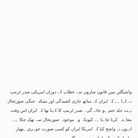
واشنگٹن میں قانون سازوں سے خطاب کے دوران امریکی صدر ٹرمپ
نے کہا ہے کہ ایران کے ساتھ جاری کشیدگی اور ممکنہ جنگی صورتحال
بہت جلد ختم ہو جائے گی۔ صدر ٹرمپ کا کہنا تھا کہ ایران اس وقت
معاہدہ کرنا چاہتا ہے کیونکہ وہ موجودہ صورتحال سے تھک چکا ہے۔
انہوں نے واضح کیا کہ امریکا ایران کو کسی صورت جوہری ہتھیار
حاصل کرنے کی اجازت نہیں دے گا۔