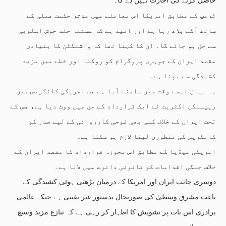
ٹرمپ کے مطابق امریکا اس معاملے میں مؤثر حکمت عملی کے
ساتھ آگے بڑھ رہا ہے اور امید ہے کہ مسئلہ جلد خوش اسلوبی
سے حل ہو جائے گا۔ ان کا کہنا تھا کہ واشنگٹن کا بنیادی
مقصد ایران کے جوہری پروگرام کو روکنا اور خطے میں مزید
کشیدگی سے بچنا ہے۔
یہ بیان ایسے وقت میں سامنے آیا ہے جب امریکی کانگریس میں
ریپبلکن اکثریت نے ایک قرارداد کے حق میں ووٹ دیا ہے، جس کے
تحت ایران کے خلاف کسی بھی فوجی کارروائی کے لیے صدر کو
کانگریس کی منظوری لینا لازم ہو سکتا ہے۔
امریکی میڈیا کے مطابق اس مجوزہ قرارداد کا مقصد ایران کے
خلاف جنگی اقدامات کو قانونی دائرے میں لانا ہے۔
دوسری جانب ایران اور امریکا کے درمیان بڑھتی ہوئی کشیدگی کے
باعث مشرق وسطیٰ کی صورتحال بدستور غیر یقینی ہے جبکہ عالمی
برادری اس بات پر تشویش کا اظہار کر رہی ہے کہ تنازع مزید وسیع