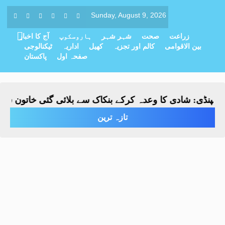
Sunday, August 9, 2026
زراعت
صحت
شہر شہر
ہاروسکوپ
آج کا اخبار
بین الاقوامی
کالم اور تجزیہ
کھیل
اداریہ
ٹیکنالوجی
صفحہ اول
پاکستان
پنڈی: شادی کا وعدہ کرکے بنکاک سے بلائی گئی خاتون سے مبین
تازہ ترین