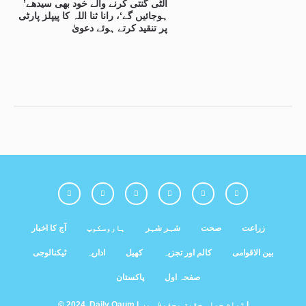
’الٹی گنتی کرنے والے خود بھی سیدھے
ہوجائیں گے‘، رانا ثنا اللہ کا پیپلز پارٹی
پر تنقید کرتے ہوئے دعویٰ
زراعت
صحت
شہر شہر
ہاروسکوپ
آج کا اخبار
بین الاقوامی
کالم اور تجزیہ
کھیل
اداریہ
ٹیکنالوجی
صفحہ اول
پاکستان
© 2024, Daily Qaum | تمام جملہ حقوق محفوظ ہیں |