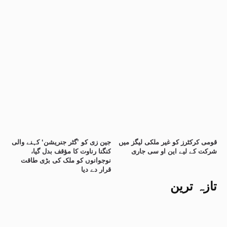
قومی کرکٹرز کو غیر ملکی لیگز میں
جین زی کو ’گٹر جنریشن‘ کہنے والی
شرکت کے لیے این او سی جاری
کنگنا رناوت کا مؤقف بدل گیا،
نوجوانوں کو ملک کی بڑی طاقت
قرار دے دیا
تازہ ترین