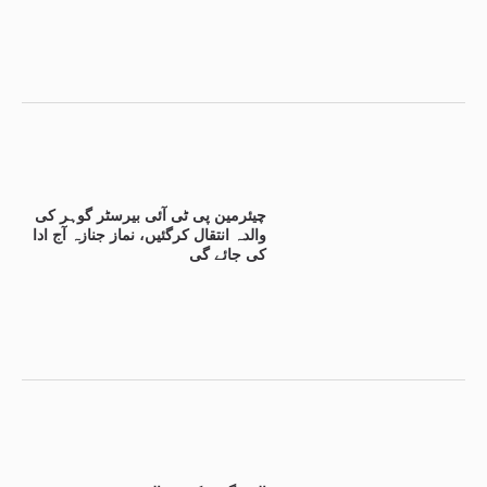
چیئرمین پی ٹی آئی بیرسٹر گوہر کی
والدہ انتقال کرگئیں، نماز جنازہ آج ادا
کی جائے گی