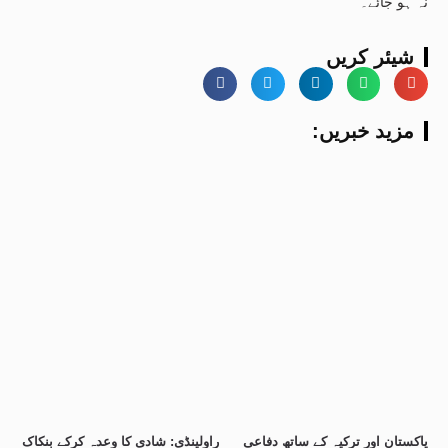
نہ ہو جائے۔
شیئر کریں
:مزید خبریں
پاکستان اور ترکیہ کے ساتھ دفاعی
راولپنڈی: شادی کا وعدہ کرکے بنکاک