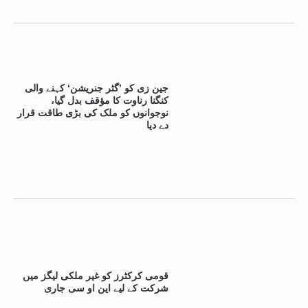
جین زی کو ’گٹر جنریشن‘ کہنے والی
کنگنا رناوت کا مؤقف بدل گیا،
نوجوانوں کو ملک کی بڑی طاقت قرار
دے دیا
قومی کرکٹرز کو غیر ملکی لیگز میں
شرکت کے لیے این او سی جاری