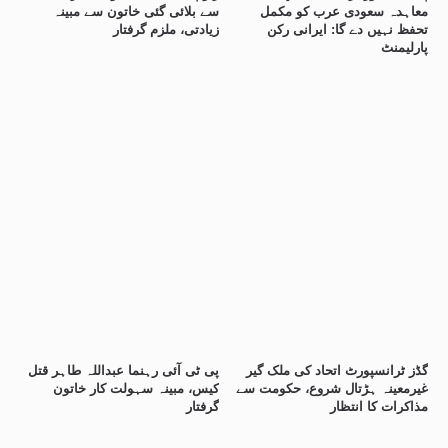
معاہدہ سعودی عرب کو مکمل
سے بلائی گئی خاتون سے مبینہ
تحفظ نہیں دے گا: ایرانی رکن
زیادتی، ملزم گرفتار
پارلیمنٹ
گڈز ٹرانسپورٹ اتحاد کی ملک گیر
پی ٹی آئی رہنما عبداللہ طاہر قتل
غیرمعینہ ہڑتال شروع، حکومت سے
کیس، مبینہ سہولت کار خاتون
مذاکرات کا انتظار
گرفتار