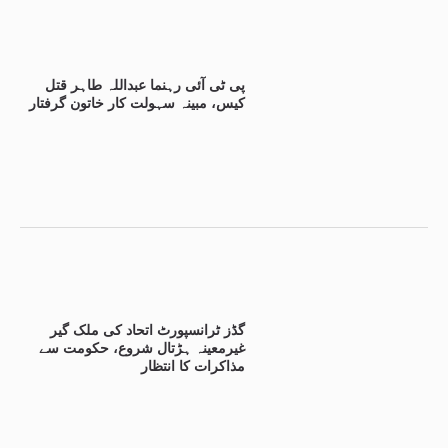
پی ٹی آئی رہنما عبداللہ طاہر قتل
کیس، مبینہ سہولت کار خاتون گرفتار
گڈز ٹرانسپورٹ اتحاد کی ملک گیر
غیرمعینہ ہڑتال شروع، حکومت سے
مذاکرات کا انتظار