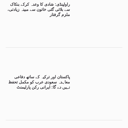
راولپنڈی: شادی کا وعدہ کرکے بنکاک
سے بلائی گئی خاتون سے مبینہ زیادتی،
ملزم گرفتار
پاکستان اور ترکیہ کے ساتھ دفاعی
معاہدہ سعودی عرب کو مکمل تحفظ
نہیں دے گا: ایرانی رکن پارلیمنٹ