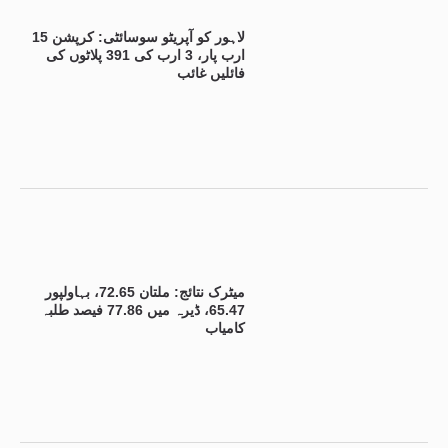
لاہور کو آپریٹو سوسائٹی: کرپشن 15
ارب پار، 3 ارب کی 391 پلاٹوں کی
فائلیں غائب
میٹرک نتائج: ملتان 72.65، بہاولپور
65.47، ڈیرہ میں 77.86 فیصد طلبہ
کامیاب