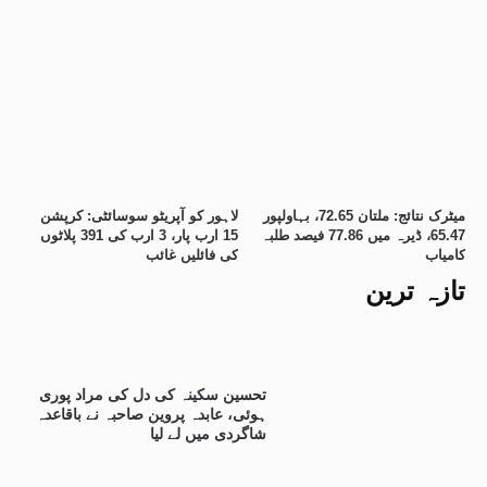
میٹرک نتائج: ملتان 72.65، بہاولپور
لاہور کو آپریٹو سوسائٹی: کرپشن
65.47، ڈیرہ میں 77.86 فیصد طلبہ
15 ارب پار، 3 ارب کی 391 پلاٹوں
کامیاب
کی فائلیں غائب
تازہ ترین
تحسین سکینہ کی دل کی مراد پوری
ہوئی، عابدہ پروین صاحبہ نے باقاعدہ
شاگردی میں لے لیا