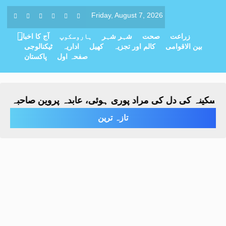
Friday, August 7, 2026
زراعت
صحت
شہر شہر
ہاروسکوپ
آج کا اخبار
بین الاقوامی
کالم اور تجزیہ
کھیل
اداریہ
ٹیکنالوجی
صفحہ اول
پاکستان
ینہ کی دل کی مراد پوری ہوئی، عابدہ پروین صاحبہ نے باقاع
تازہ ترین