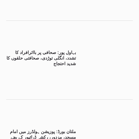
بہاول پور: صحافی پر بااثرافراد کا
تشدد، انگلی توڑدی، صحافتی حلقوں کا
شدید احتجاج
ملتان بورڈ: پوزیشن ہولڈرز میں امام
مسجد، مزدور، رکشہ ڈرائیور کے بچے