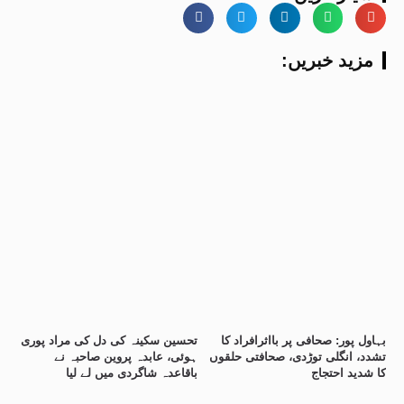
:مزید خبریں
بہاول پور: صحافی پر بااثرافراد کا
تحسین سکینہ کی دل کی مراد پوری
تشدد، انگلی توڑدی، صحافتی حلقوں
ہوئی، عابدہ پروین صاحبہ نے
کا شدید احتجاج
باقاعدہ شاگردی میں لے لیا