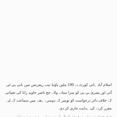
اسلام آباد ہائی کورٹ نے 190 ملین پاؤنڈ نیب ریفرنس میں بانی پی ٹی
آئی اور بشریٰ بی بی کو سزا سنانے والے جج ناصر جاوید رانا کی تعیناتی
کے خلاف دائر درخواست کو نومبر کے دوسرے ہفتے میں سماعت کے لیے
مقرر کرنے کی ہدایت جاری کر دی۔
چیف جسٹس سردار سرفراز ڈوگر کی سربراہی میں ہونے والی