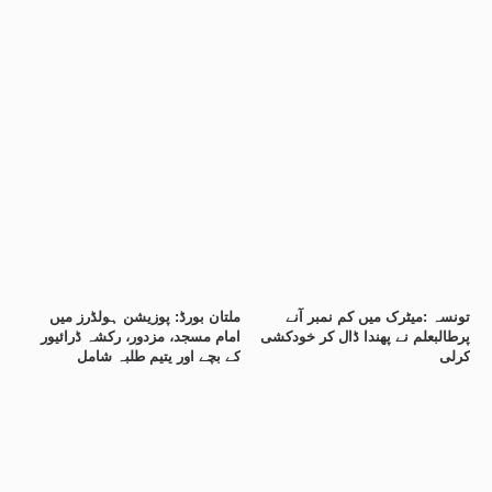
تونسہ :میٹرک میں کم نمبر آنے
ملتان بورڈ: پوزیشن ہولڈرز میں
پرطالبعلم نے پھندا ڈال کر خودکشی
امام مسجد، مزدور، رکشہ ڈرائیور
کرلی
کے بچے اور یتیم طلبہ شامل