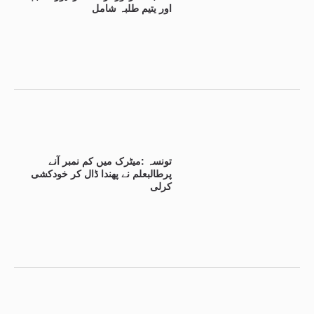
اور یتیم طلبہ شامل
تونسہ :میٹرک میں کم نمبر آنے
پرطالبعلم نے پھندا ڈال کر خودکشی
کرلی