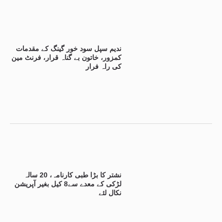
ندیم سپل سود خور گینگ کے مقدمات
کمزور، خاتون بے گناہ قرار، فرنٹ مین
کی راہ فرار
نشتر کا بڑا طبی کارنامہ، 20 سالہ
لڑکی کے معدے سے8 کیل بغیر آپریشن
نکال لئے