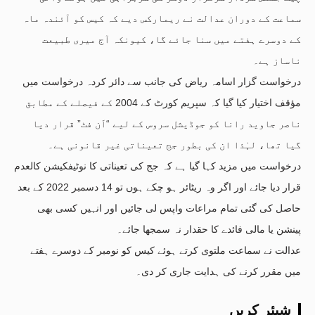
سماعت کے دوران عدالت نے ریمارکس دیے کہ کیس کو آئندہ ماہ
کے دوسرے ہفتے میں سنا جائے گا، کیونکہ آج میری طبیعت
ناساز ہے۔
درخواست گزار اسامہ ریاض کی جانب سے دائر کردہ درخواست میں
مؤقف اختیار کیا گیا کہ سپریم کورٹ کے 2004 کے فیصلے کے مطابق
ناصر جاوید رانا کو جوڈیشل سروس کے لیے “اَن فٹ” قرار دیا
گیا تھا، لہٰذا ان کی بطور جج تعیناتی غیر قانونی ہے۔
درخواست میں مزید کہا گیا ہے کہ جج کی تعیناتی کا نوٹیفکیشن کالعدم
قرار دیا جائے اور اگر وہ ریٹائر ہو چکے ہوں تو 14 دسمبر 2022 کے بعد
حاصل کی گئی تمام مراعات واپس لی جائیں اور انہیں کسی بھی
پینشن یا مالی فائدے کا حقدار نہ سمجھا جائے۔
عدالت نے سماعت ملتوی کرتے ہوئے کیس کو نومبر کے دوسرے ہفتے
میں مقرر کرنے کی ہدایت جاری کر دی۔
شیئر کریں