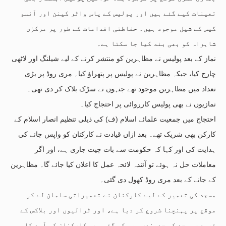
تعینات کیے گئے ہیں اور پولیس کے پاس واٹر کینن اور آنسو
گیس کے شیل موجود ہیں۔ حفاظتی اقدامات کے طور پر مرکزی
شاہراہ کو بھی بند کیا جا سکتا ہے۔
نماز کے بعد پولیس نے مظاہرین کو منتشر کرنے کے لیے شیلنگ اور لاٹھی
چارج کیا، جبکہ مظاہرین نے پولیس پر پتھراؤ کیا۔ مری روڈ پر بڑی
تعداد میں مظاہرین موجود تھے جنہوں نے سڑک بلاک کر دی تھی۔
نمازیوں نے بھی پولیس کارروائی پر احتجاج کیا۔
احتجاج میں جمعیت علمائے اسلام (ف) کی ذیلی تنظیم انصار اسلام کے
کارکن بھی شریک تھے۔ بعد ازاں قیادت نے کارکنان کو واپس جانے کی
ہدایت کی اور کہا کہ حکومت سے بات چیت جاری ہے، اور اگر
معاملات حل نہ ہوئے تو آئندہ لائحہ عمل کا اعلان کیا جائے گا۔ مظاہرین
کے جانے کے بعد مری روڈ کھول دی گئی۔
مسجد کی تعمیر کے لیے کارکنان نے تعمیراتی سامان لے کر
موقع پر پہنچنا شروع کر دیا ہے، اور ٹرالیوں اور بلاکس کے
ذریعے مسجد کی حدبندی بھی کی گئی ہے۔ کارکنان کی آمد کا