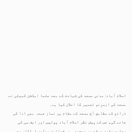
اسلام آباد: مدنی مسجد کی شہادت کے بعد علما ایکشن کمیٹی نے
مسجد کی ازسرِنو تعمیر کا اعلان کیا ہے۔
ذرائع کے مطابق آج مسجد کے مقام پر نماز جمعہ بھی ادا کی
جائے گی، جس کے پیش نظر اسلام آباد پولیس اور ایف سی کی
بھاری نفری موقع پر موجود ہے۔ خواتین پولیس اہلکار بھی