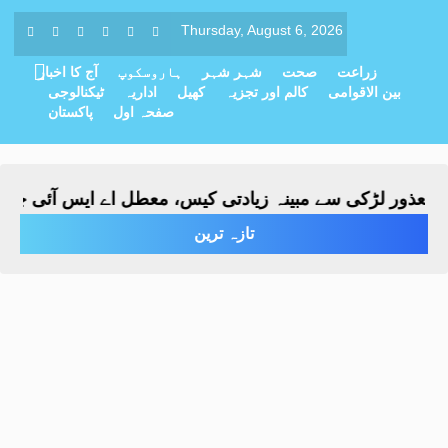
Thursday, August 6, 2026
زراعت
صحت
شہر شہر
ہاروسکوپ
آج کا اخبار
بین الاقوامی
کالم اور تجزیہ
کھیل
اداریہ
ٹیکنالوجی
صفحہ اول
پاکستان
ذور لڑکی سے مبینہ زیادتی کیس، معطل اے ایس آئی چار روزہ
تازہ ترین