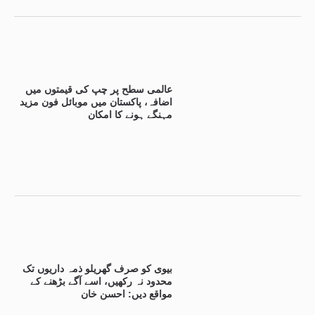
عالمی سطح پر چپ کی قیمتوں میں
اضافہ، پاکستان میں موبائل فون مزید
مہنگے ہونے کا امکان
بیوی کو صرف گھریلو ذمہ داریوں تک
محدود نہ رکھیں، اسے آگے بڑھنے کے
مواقع دیں: احسن خان