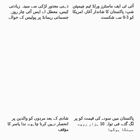
آئی ٹی ایف ماسٹرز ورلڈ ٹیم چیمپئن
ذہنی معذور لڑکی سے مبینہ زیادتی
شپ: پاکستان کا شاندار آغاز، امریکا
کیس، معطل اے ایس آئی چار روزہ
کو 3-0 سے شکست
جسمانی ریمانڈ پر پولیس کے حوالے
پاکستان میں سونے کی قیمت کو پر
شادی کے بعد مردوں کو والدین پر
لگ گئے، فی تولہ 10 ہزار روپے
انحصار نہیں کرنا چاہیے، ندا یاسر کا
مہنگا ہوگیا
مؤقف