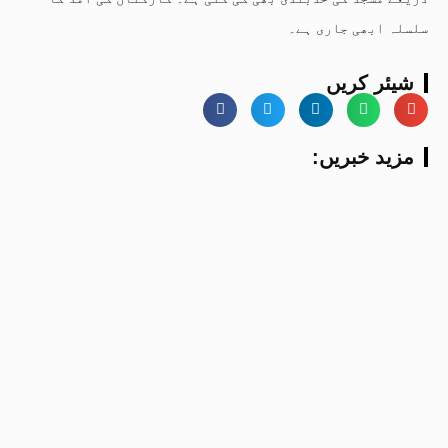
سلسلہ ابھی جاری ہے۔
شیئر کریں
:مزید خبریں