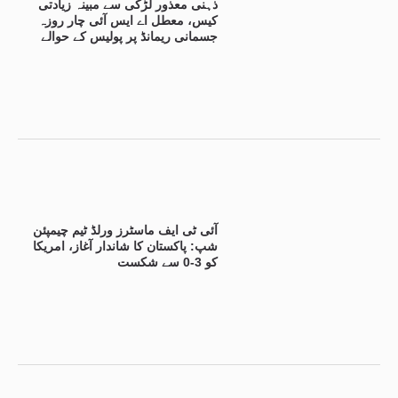
ذہنی معذور لڑکی سے مبینہ زیادتی
کیس، معطل اے ایس آئی چار روزہ
جسمانی ریمانڈ پر پولیس کے حوالے
آئی ٹی ایف ماسٹرز ورلڈ ٹیم چیمپئن
شپ: پاکستان کا شاندار آغاز، امریکا
کو 3-0 سے شکست