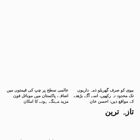
بیوی کو صرف گھریلو ذمہ داریوں
عالمی سطح پر چپ کی قیمتوں میں
تک محدود نہ رکھیں، اسے آگے بڑھنے
اضافہ، پاکستان میں موبائل فون
کے مواقع دیں: احسن خان
مزید مہنگے ہونے کا امکان
تازہ ترین