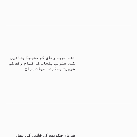
نئے صوبے وفاق کو مضبوط بنائیں
گے، جنوبی پنجاب کا قیام وقت کی
ضرورت ہے: رضا حیات ہراج
شہباز حکومت کے خاتمے کی پیش