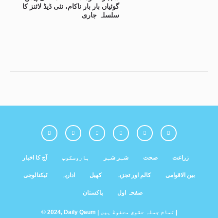
گوئیاں بار بار ناکام، نئی ڈیڈ لائنز کا
سلسلہ جاری
زراعت
صحت
شہر شہر
ہاروسکوپ
آج کا اخبار
بین الاقوامی
کالم اور تجزیہ
کھیل
اداریہ
ٹیکنالوجی
صفحہ اول
پاکستان
© 2024, Daily Qaum | تمام جملہ حقوق محفوظ ہیں |