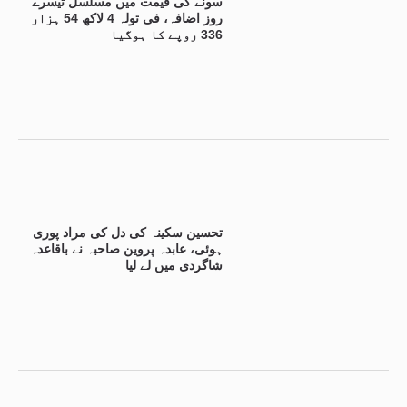
سونے کی قیمت میں مسلسل تیسرے
روز اضافہ، فی تولہ 4 لاکھ 54 ہزار
336 روپے کا ہوگیا
تحسین سکینہ کی دل کی مراد پوری
ہوئی، عابدہ پروین صاحبہ نے باقاعدہ
شاگردی میں لے لیا