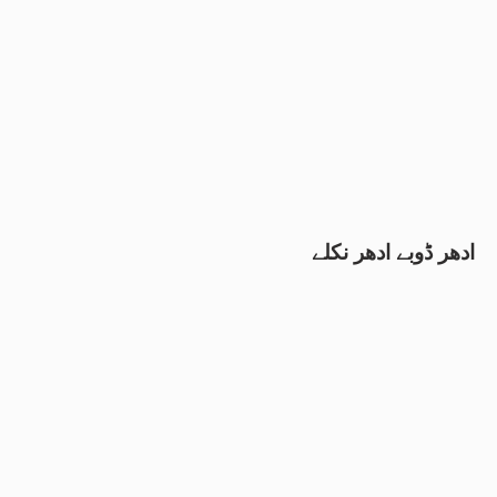
ادھر ڈوبے ادھر نکلے