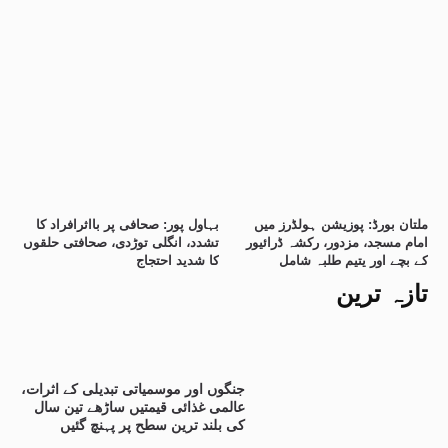
ملتان بورڈ: پوزیشن ہولڈرز میں
بہاول پور: صحافی پر بااثرافراد کا
امام مسجد، مزدور، رکشہ ڈرائیور
تشدد، انگلی توڑدی، صحافتی حلقوں
کے بچے اور یتیم طلبہ شامل
کا شدید احتجاج
تازہ ترین
جنگوں اور موسمیاتی تبدیلی کے اثرات،
عالمی غذائی قیمتیں ساڑھے تین سال
کی بلند ترین سطح پر پہنچ گئیں