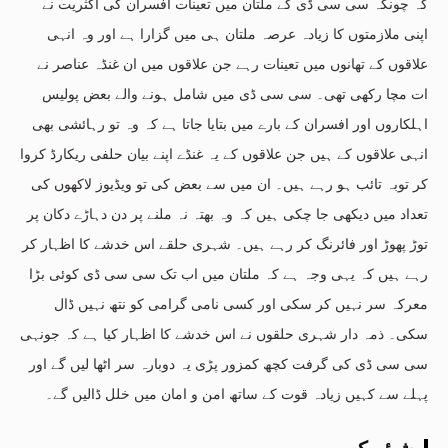
کہ چونکہ سی سی ڈی کے ملتان میں تعینات افسران کی اکثریت نے
اپنی ملازمتوں کا زیادہ عرصہ ملتان ہی میں گزارا ہے اور وہ انہی
علاقوں کے تھانوں میں تعینات رہے جن علاقوں میں ان غنڈہ عناصر نے
ات مچا رکھی تھی۔ سی سی ڈی میں شامل ہونے والے بعض پولیس
اہلکاروں اور افسران کے بارے میں بتایا جاتا ہے کہ وہ تو رہائشی بھی
انہی علاقوں کے ہیں جن علاقوں کے یہ غنڈے اپنے بیان حلفی ریکارڈ کروا
کر توبہ تائب ہو رہے ہیں۔ ان میں سے بعض کی تو ویڈیوز لاکھوں کی
تعداد میں دیکھی جا چکی ہیں کہ وہ بھتہ نہ ملنے پر دن دہاڑے دکان پر
توڑ پھوڑ اور فائرنگ کر رہے ہیں۔ شہری حلقے اس خدشے کا اظہار کر
رہے ہیں کہ یہی وجہ ہے کہ ملتان میں اب تک سی سی ڈی کوئی بڑا
معرکہ سر نہیں کر سکی اور کسی نامی گرامی کو نتھ نہیں ڈال
سکی۔ ذمہ دار شہری حلقوں نے اس خدشے کا اظہار کیا ہے کہ جونہی
سی سی ڈی کی گرفت کچھ کمزور پڑی یہ دوبارہ سر اٹھا لیں گے اور
پہلے سے کہیں زیادہ قوت کے ساتھ امن و امان میں خلل ڈالیں گے۔