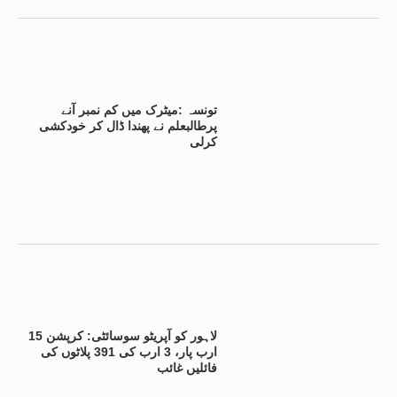
تونسہ :میٹرک میں کم نمبر آنے
پرطالبعلم نے پھندا ڈال کر خودکشی
کرلی
لاہور کو آپریٹو سوسائٹی: کرپشن 15
ارب پار، 3 ارب کی 391 پلاٹوں کی
فائلیں غائب