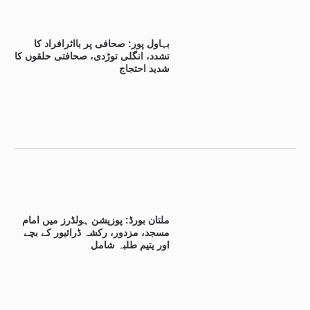
بہاول پور: صحافی پر بااثرافراد کا
تشدد، انگلی توڑدی، صحافتی حلقوں کا
شدید احتجاج
ملتان بورڈ: پوزیشن ہولڈرز میں امام
مسجد، مزدور، رکشہ ڈرائیور کے بچے
اور یتیم طلبہ شامل