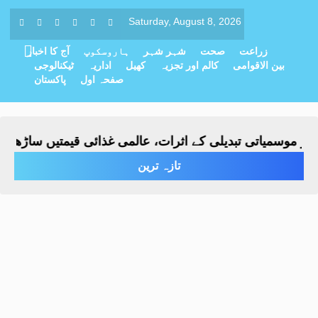
Saturday, August 8, 2026
زراعت
صحت
شہر شہر
ہاروسکوپ
آج کا اخبار
بین الاقوامی
کالم اور تجزیہ
کھیل
اداریہ
ٹیکنالوجی
صفحہ اول
پاکستان
موسمیاتی تبدیلی کے اثرات، عالمی غذائی قیمتیں ساڑھے تین 
تازہ ترین