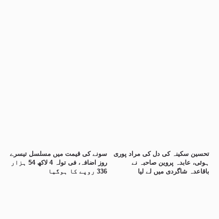
تحسین سکینہ کی دل کی مراد پوری
سونے کی قیمت میں مسلسل تیسرے
ہوئی، عابدہ پروین صاحبہ نے
روز اضافہ، فی تولہ 4 لاکھ 54 ہزار
باقاعدہ شاگردی میں لے لیا
336 روپے کا ہوگیا