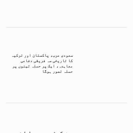
سعودی عرب، پاکستان اور ترکیہ
کا تاریخی سہ فریقی دفاعی
معاہدہ، ایک پر حملہ تینوں پر
حملہ تصور ہوگا