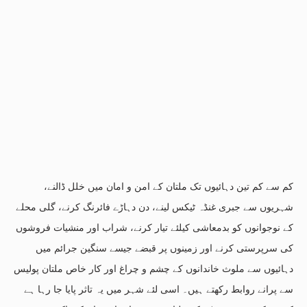
کم سے کم تین دہائیوں تک ملتان کے امن و امان میں خلل ڈالنے،
شہریوں سے جبری غنڈہ ٹیکس لینے، دن دہاڑے فائرنگ کرنے، گلی محلے
کے نوجوانوں کو بدمعاشی کیلئے تیار کرنے، شراب اور منشیات فروشوں
کی سرپرستی کرنے اور زمینوں پر قبضے جیسے سنگین جرائم میں
دہائیوں سے ملوث خاندانوں کے چشم و چراغ اور کار خاص ملتان پولیس
سے پرانے روابط رکھتے ہیں۔ اسی لئے شہر میں یہ تاثر پایا جا رہا ہے