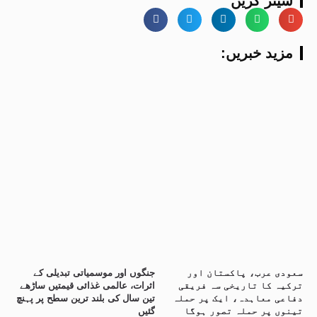
شیئر کریں
:مزید خبریں
سعودی عرب، پاکستان اور
جنگوں اور موسمیاتی تبدیلی کے
ترکیہ کا تاریخی سہ فریقی
اثرات، عالمی غذائی قیمتیں ساڑھے
دفاعی معاہدہ، ایک پر حملہ
تین سال کی بلند ترین سطح پر پہنچ
تینوں پر حملہ تصور ہوگا
گئیں