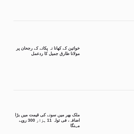
خواتین کے کھانا نہ پکانے کے رجحان پر
مولانا طارق جمیل کا ردعمل
ملک بھر میں سونے کی قیمت میں بڑا
اضافہ، فی تولہ 11 ہزار 300 روپے
مہنگا