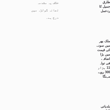
طارق
خلاف یہ مقدمہ
جمیل کا
تھانہ گولڑہ میں
ردعمل
درج ہے۔
ملک بھر
میں سونے
کی قیمت
میں بڑا
اضافہ،
فی تولہ
11 ہزار
300 روپے
مہنگا
بلدیاتی