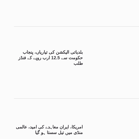
بلدیاتی الیکشن کی تیاریاں، پنجاب
حکومت سے 12.5 ارب روپے کے فنڈز
طلب
امریکا، ایران معاہدے کی امید، عالمی
منڈی میں تیل سستا ہو گیا