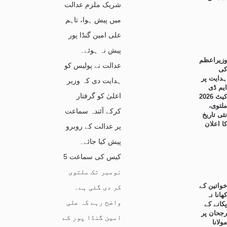
شریک ملزم عدالت
میں پیش ہوا، تاہم
علی امین گنڈا پور
پیش نہ ہوئے۔
وزیراعظم
عدالت نے پولیس کو
کی
ہدایت پر
ہدایت دی کہ وزیر
ایم ڈی
اعلیٰ کو گرفتار
کیٹ 2026
ملتوی،
کرکے آئندہ سماعت
نئی تاریخ
کا اعلان
پر عدالت کے روبرو
پیش کیا جائے۔
کیس کی سماعت 5
نومبر تک ملتوی
خواتین کے
کر دی گئی ہے۔
کھانا نہ
واضح رہے کہ علی
پکانے کے
رجحان پر
امین گنڈا پور کے
مولانا