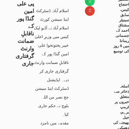
پی علی
احتجاج
کیس،
امین
اسلام آباد: ڈسٹرکٹ
سابق
گنڈا پور
اینڈ سیشن کورٹ
سینیٹر
مشتاق
کے
اسلام آباد نے آڈیو لیک
احمد کے
ناقابلِ
جسمانی
کیس میں وزیرِ اعلیٰ
ضمانت
ریمانڈ
خیبر پختونخوا علی
میں 4 روز
وارنٹ
کی توسیع
امین گنڈا پور کے
گرفتاری
ناقابلِ ضمانت وارنٹ
جاری
گرفتاری جاری کر
دیے۔ ایڈیشنل
اسلحہ
ڈسٹرکٹ اینڈ سیشن
ذخائر سے
متعلق
جج نصر من اللہ
خبروں پر
بلوچ نے حکم جاری
ٹرمپ
برہم،
کیا۔
جیل
بھیجنے کی
مقدمے میں نامزد
دھمکی