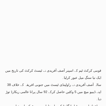
قومی کرکٹ ٹیم کے اسپنر آصف آفریدی نے ٹیسٹ کرکٹ کی تاریخ میں
ایک نیا سنگِ میل عبور کرلیا۔
38 سالہ آصف آفریدی نے راولپنڈی ٹیسٹ میں جنوبی افریقہ کے خلاف
اپنے ڈیبیو میچ میں 5 وکٹیں حاصل کرکے 92 سال پرانا عالمی ریکارڈ توڑ
دیا۔
یہ اعزاز اس سے قبل انگلینڈ کے بولر چارلس میریٹ کے پاس تھا،