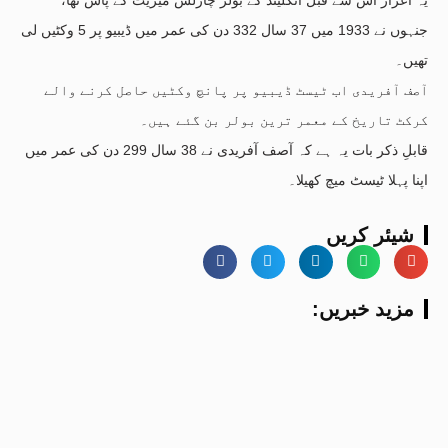
جنہوں نے 1933 میں 37 سال 332 دن کی عمر میں ڈیبیو پر 5 وکٹیں لی
تھیں۔
آصف آفریدی اب ٹیسٹ ڈیبیو پر پانچ وکٹیں حاصل کرنے والے
کرکٹ تاریخ کے معمر ترین بولر بن گئے ہیں۔
قابلِ ذکر بات یہ ہے کہ آصف آفریدی نے 38 سال 299 دن کی عمر میں
اپنا پہلا ٹیسٹ میچ کھیلا۔
شیئر کریں
:مزید خبریں