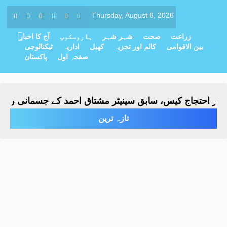
Thursday, August 6, 2026
زراعت
صحت
شہر شہر
ہاروسکوپ
آج کا اخبار
بین الاقوامی
کالم اور تجزیہ
کھیل
اداریہ
ٹیکنالوجی
صفحہ اول
پاکستان
حتجاج کیس، سابق سینیٹر مشتاق احمد کے جسمانی ریمانڈ میں 4 روز کی ت
تازہ ترین