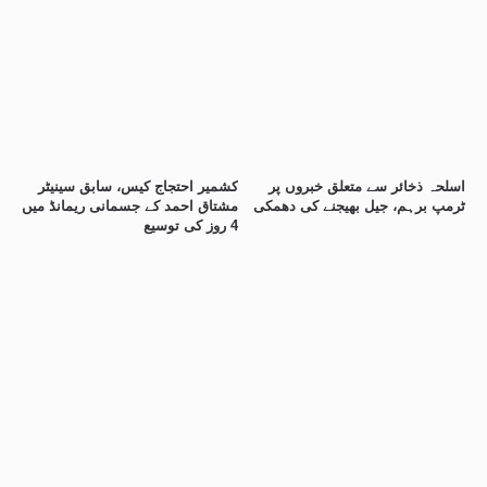
اسلحہ ذخائر سے متعلق خبروں پر
کشمیر احتجاج کیس، سابق سینیٹر
ٹرمپ برہم، جیل بھیجنے کی دھمکی
مشتاق احمد کے جسمانی ریمانڈ میں
4 روز کی توسیع