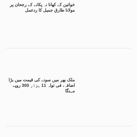
خواتین کے کھانا نہ پکانے کے رجحان پر
مولانا طارق جمیل کا ردعمل
ملک بھر میں سونے کی قیمت میں بڑا
اضافہ، فی تولہ 11 ہزار 300 روپے
مہنگا