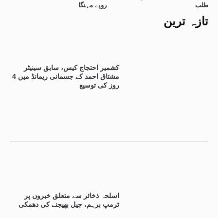
طلب
روپے مہنگا
تازہ ترین
کشمیر احتجاج کیس، سابق سینیٹر
مشتاق احمد کے جسمانی ریمانڈ میں 4
روز کی توسیع
اسلحہ ذخائر سے متعلق خبروں پر
ٹرمپ برہم، جیل بھیجنے کی دھمکی