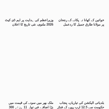
خواتین کے کھانا نہ پکانے کے رجحان
وزیراعظم کی ہدایت پر ایم ڈی کیٹ
پر مولانا طارق جمیل کا ردعمل
2026 ملتوی، نئی تاریخ کا اعلان
بلدیاتی الیکشن کی تیاریاں، پنجاب
ملک بھر میں سونے کی قیمت میں
حکومت سے 12.5 ارب روپے کے فنڈز
بڑا اضافہ، فی تولہ 11 ہزار 300