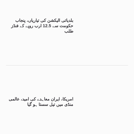
بلدیاتی الیکشن کی تیاریاں، پنجاب
حکومت سے 12.5 ارب روپے کے فنڈز
طلب
امریکا، ایران معاہدے کی امید، عالمی
منڈی میں تیل سستا ہو گیا