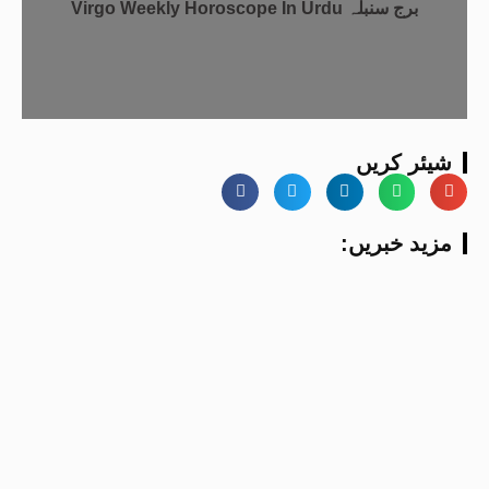
Virgo Weekly Horoscope In Urdu برج سنبلہ
شیئر کریں
:مزید خبریں