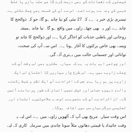
فیصلوں کے نقصانات کو بھی درست کرے گا جو جلد بازی یا غلط
فہمی کی وجہ سے ہوئے تھے۔ اس سے آپ کی قسمت بھی چمک سکتی ہے۔
تیسری بڑی خبر یہ ہے کہ 27 مئی کو نیا چاند ہو گا، جو کہ ذوالحج کا
چاند ہے، اور یہ بھی چھٹے زاویے میں واقع ہو گا۔ نیا چاند ہمیشہ
روحانی اور باطنی جذبات کو اجاگر کرتا ہے، اور ذوالحج کا چاند تو
ویسے بھی خاص برکتوں کا آغاز ہوتا ہے۔ اس سے آپ کی صحت،
توانائی اور جسمانی حالت میں بہتری آئے گی۔
اور چوتھی اہم بات یہ ہے کہ سیارہ مشتری بھی اس وقت آپ کے
چھٹے زاویے میں ہے۔ اس طرح چار سیاروں کا اجتماع اس ایک
زاویے پر ہو رہا ہے، جس کے اثرات سے آپ ایک نظم و ضبط رکھنے
والے، ذہین، حساس اور خوش نصیب انسان کے طور پر سامنے آئیں
گے۔ ان اثرات سے آپ کے منصوبے، توجہ، صلاحیتیں، اعتماد اور
تعلیمی سرگرمیاں سب میں اضافہ ہوگا۔
اس وقت سیارہ مریخ بھی آپ کے آٹھویں زاویے میں ہے، اس لیے یہ
وقت جائیداد یا قیمتی دھاتوں مثلاً سونا چاندی میں سرمایہ کاری کے لیے