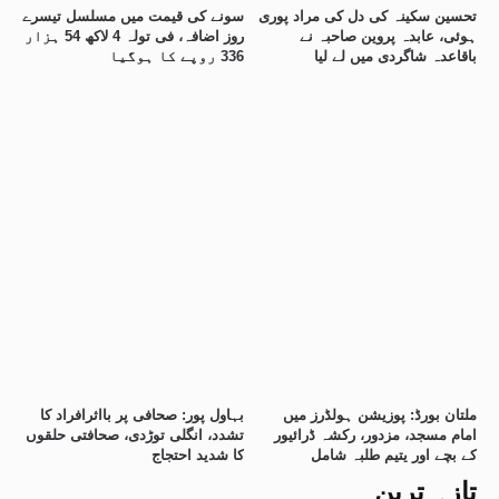
تحسین سکینہ کی دل کی مراد پوری
سونے کی قیمت میں مسلسل تیسرے
ہوئی، عابدہ پروین صاحبہ نے
روز اضافہ، فی تولہ 4 لاکھ 54 ہزار
باقاعدہ شاگردی میں لے لیا
336 روپے کا ہوگیا
ملتان بورڈ: پوزیشن ہولڈرز میں
بہاول پور: صحافی پر بااثرافراد کا
امام مسجد، مزدور، رکشہ ڈرائیور
تشدد، انگلی توڑدی، صحافتی حلقوں
کے بچے اور یتیم طلبہ شامل
کا شدید احتجاج
تازہ ترین