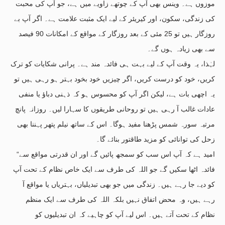
موزوں ہے۔ وینس بھی آپ کے چوتھے زاویے میں ہے، جو آپ کی محبت
کی زندگی، سکون، اور کیریئر کے لیے ایک مثبت علامت ہے۔ اگر آپ بے
روزگار ہیں تو 25 مئی کے بعد روزگار کے مواقع کے امکانات 90 فیصد
سے بھی زیادہ ہوں گے۔
لہٰذا، یہ وقت آپ کے لیے بہت ہی فائدہ مند ہے۔ پرانی شکایات کو ترک
کریں، خود کو درست کریں، اگر چیزیں خود بخود بہتر ہو رہی ہیں تو
یہ اچھی بات ہے، لیکن اگر آپ کو محسوس ہو کہ ذہنی دباؤ یا منفی
عادات غالب آ رہی ہیں تو روحانی طریقوں کا سہارا لیں۔ روزانہ پانچ
مرتبہ سورہ شمس پڑھنا مفید ہوگا۔ اس کے ساتھ نیلم پتھر پہننا بھی
زحل کی توانائی کو مزید طاقتور بنائے گا۔
“امید ہے کہ آپ اس سب کو سمجھ پائیں گے اور ان قدرتی مواقع سے
فائدہ اٹھا سکیں گے جو اللہ کی طرف سے ایک خاص نظام کے تحت آپ
کو دیے جا رہے ہیں۔ زندگی میں جو بھی تبدیلیاں، بہتریاں یا مواقع آ
رہے ہیں، وہ محض اتفاق نہیں بلکہ اللہ کی طرف سے ایک منظم
نظام کے تحت آتے ہیں۔ اس لیے آپ کو چاہیے کہ ان تبدیلیوں کو