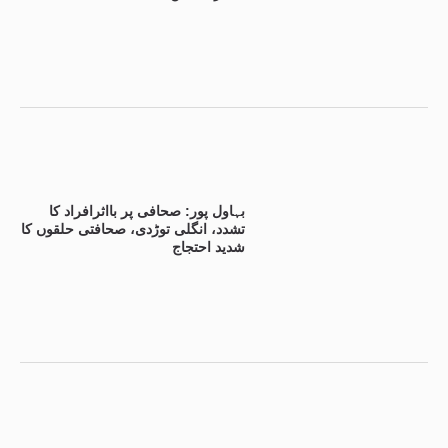
بہاول پور: صحافی پر بااثرافراد کا
تشدد، انگلی توڑدی، صحافتی حلقوں کا
شدید احتجاج