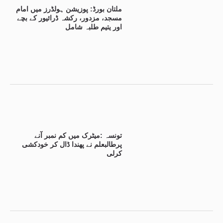
ملتان بورڈ: پوزیشن ہولڈرز میں امام
مسجد، مزدور، رکشہ ڈرائیور کے بچے
اور یتیم طلبہ شامل
تونسہ :میٹرک میں کم نمبر آنے
پرطالبعلم نے پھندا ڈال کر خودکشی
کرلی