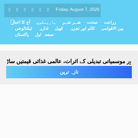
Friday, August 7, 2026
زراعت
صحت
شہر شہر
ہاروسکوپ
آج کا اخبار
بین الاقوامی
کالم اور تجزیہ
کھیل
اداریہ
ٹیکنالوجی
صفحہ اول
پاکستان
موسمیاتی تبدیلی کے اثرات، عالمی غذائی قیمتیں ساڑھے تین 
تازہ ترین