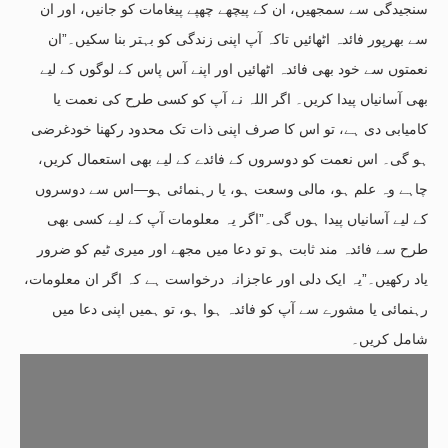
سنجیدگی سے سمجھیں، ان کے پیچھے چھپے پیغامات کو جانیں، اور ان
سے بھرپور فائدہ اٹھائیں تاکہ آپ اپنی زندگی کو بہتر بنا سکیں۔”ان
نعمتوں سے خود بھی فائدہ اٹھائیں اور اپنے آس پاس کے لوگوں کے لیے
بھی آسانیاں پیدا کریں۔ اگر اللہ نے آپ کو کسی طرح کی نعمت یا
کامیابی دی ہے، تو اس کا صرف اپنی ذات تک محدود رکھنا خودغرضی
ہو گی۔ اس نعمت کو دوسروں کے فائدے کے لیے بھی استعمال کریں،
چاہے وہ علم ہو، مالی وسعت ہو، یا رہنمائی ہو—اس سے دوسروں
کے لیے آسانیاں پیدا ہوں گی۔”اگر یہ معلومات آپ کے لیے کسی بھی
طرح سے فائدہ مند ثابت ہو تو دعا میں مجھے اور میری ٹیم کو ضرور
یاد رکھیں۔”یہ ایک دلی اور عاجزانہ درخواست ہے کہ اگر ان معلومات،
رہنمائی یا مشورے سے آپ کو فائدہ ہوا ہو، تو ہمیں اپنی دعا میں
شامل کریں۔