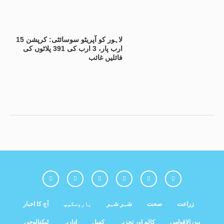
لاہور کو آپریٹو سوسائٹی: کرپشن 15
ارب پار، 3 ارب کی 391 پلاٹوں کی
فائلیں غائب
زراعت
صحت
شہر شہر
ہاروسکوپ
آج کا اخبار
بین الاقوامی
کالم اور تجزیہ
کھیل
اداریہ
ٹیکنالوجی