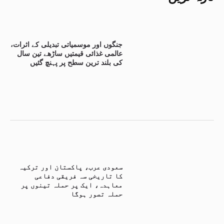
جنگوں اور موسمیاتی تبدیلی کے اثرات،
عالمی غذائی قیمتیں ساڑھے تین سال
کی بلند ترین سطح پر پہنچ گئیں
سعودی عرب، پاکستان اور ترکیہ
کا تاریخی سہ فریقی دفاعی
معاہدہ، ایک پر حملہ تینوں پر
حملہ تصور ہوگا