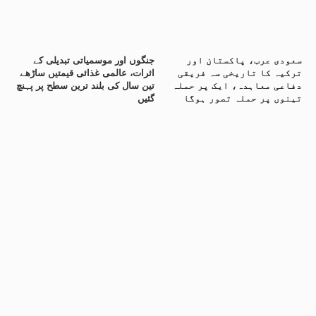
سعودی عرب، پاکستان اور
جنگوں اور موسمیاتی تبدیلی کے
ترکیہ کا تاریخی سہ فریقی
اثرات، عالمی غذائی قیمتیں ساڑھے
دفاعی معاہدہ، ایک پر حملہ
تین سال کی بلند ترین سطح پر پہنچ
تینوں پر حملہ تصور ہوگا
گئیں