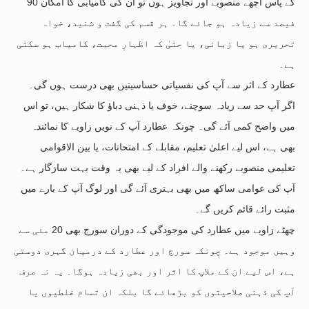
کے پاس اچھے منصوبے اور تجاویز ہوں تو ان کی کامیابی کا امکان 90
فیصد سے زیادہ ہو جائے گا۔ ہر قسم کی گفت و شنید، خواہ
تحریری ہو یا زبانی، یا حتیٰ کہ اظہارِ محبت، کامیاب ہو سکتی
ہے۔
عطارد کے اثر سے آپ کی نفسیاتی حساسیتیں بھی درست ہوں گی۔
اگر آپ حد سے زیادہ سوچنے، خوف یا ذہنی دباؤ کا شکار ہیں، تو اس
میں واضح کمی آئے گی۔ چونکہ عطارد آپ کے نویں زاویے کا نمائندہ
بھی ہے، اس لیے اعلیٰ تعلیم، مقابلے کے امتحانات، یا بین الاقوامی
تعلیمی منصوبے رکھنے والے افراد کے لیے بھی یہ وقت بہت سازگار ہے۔
آپ کی عوامی ساکھ میں بھی بہتری آئے گی اور لوگ آپ کے بارے میں
مثبت رائے قائم کریں گے۔
چھٹے زاویے میں عطارد کی موجودگی کے دوران سورج بھی 20 مئی سے
وہیں موجود ہے۔ چونکہ سورج اور عطارد کے درمیان گہری دوستی
ہے، اس لیے ان کے ملاپ کا اثر اور بھی زیادہ ہوگا۔ یہ نہ صرف
آپ کی ذہنی صلاحیتوں کو بڑھائے گا بلکہ ان تمام غلطیوں یا