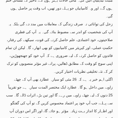
مثبت تبدیلیاں آئیں گی۔ مالی حالات بہتر ہوں گے، تاخیر کے مسائل ختم
ہوں گے، اور وہ کامیابیاں جو پہلے دور تھیں، اب وقت پر حاصل ہوں
گی۔
زحل کی توانائی نہ صرف زندگی کے معاملات میں مدد دے گی بلکہ یہ
آپ کی شخصیت کو اندر سے مضبوط بنائے گی۔ یہ آپ کی فطری
صلاحیتوں، خود اعتمادی، علم حاصل کرنے کی قوت، سیکھنے کی رفتار،
حکمتِ عملی، اور کیریئر میں کامیابیوں کو بھی ابھارے گا۔ لیکن ان تمام
فائدوں کو حاصل کرنے کے لیے ضروری ہے کہ آپ خود کو جھنجھوڑیں،
اپنی سوچ کو وقت کے مطابق ڈھالیں، پرانے غیر مؤثر منصوبوں کو ترک
کر کے نئے تخلیقی نظریات اختیار کریں۔
اگلی اہم خبر یہ ہے کہ 26 مئی کو سیارہ عطارد بھی آپ کے چھٹے
زاویے میں داخل ہو گا۔ عطارد ایک مختصر المدت سیارہ ہے جو تقریباً
25 دنوں کے لیے چھٹے زاویے میں رہے گا اور تین بڑے اثرات ڈالے گا۔ سب
سے پہلے، جب آپ خود پر اعتماد محسوس کریں گے تو آپ کی گفتگو
اور اظہار کا انداز بہت زیادہ مؤثر ہو جائے گا، اور اگر اس دوران آپ