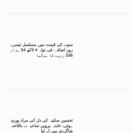
سونے کی قیمت میں مسلسل تیسرے
روز اضافہ، فی تولہ 4 لاکھ 54 ہزار
336 روپے کا ہوگیا
تحسین سکینہ کی دل کی مراد پوری
ہوئی، عابدہ پروین صاحبہ نے باقاعدہ
شاگردی میں لے لیا