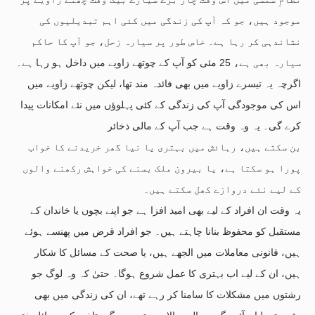
موجود ہیں، جو کہ آپ کی زندگی میں کئی اہم تبدیلیوں کی
نشاندہی کر رہا ہے۔ خاص طور پر سیارہ زحل، جو آپ کا حاکم
سیارہ بھی ہے، 25 مئی کو آپ کے چوتھے زاویے میں داخل ہو رہا ہے۔
اگرچہ یہ تیسرے زاویے میں بھی فائدہ مند تھا، لیکن چوتھے زاویے میں
اس کی موجودگی آپ کی زندگی کے کئی پہلوؤں میں نئے امکانات پیدا
کرے گی۔ یہ وہ وقت ہے جب آپ کے مالی ذخائر
بن سکتے ہیں، رہائش میں بہتری یا نیا گھر خریدنے کا خواب
پورا ہو سکتا ہے، یا بیرون ملک بسنے کی خواہش رکھنے والوں
کے لیے نئے دروازے کھل سکتے ہیں۔
یہ وقت ان افراد کے لیے بھی امید افزا ہے جو اپنے بچوں یا خاندان کے
مستقبل کو محفوظ بنانا چاہتے ہیں۔ جو افراد قرض میں پھنسے ہوئے
ہیں، قانونی معاملات میں الجھے ہیں، یا صحت کے مسائل کا شکار
ہیں، ان کے لیے اب بہتری کا عمل شروع ہوگا۔ حتیٰ کہ وہ لوگ جو
رشتوں میں مشکلات کا سامنا کر رہے تھے، ان کی زندگی میں بھی