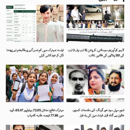
لاہور کو آپریٹو سوسائٹی: کرپشن 15 ارب پار، 3 ارب
تونسہ :میٹرک میں کم نمبر آنے پرطالبعلم نے پھندا
کی 391 پلاٹوں کی فائلیں غائب
ڈال کر خودکشی کرلی
ندیم سپل سود خور گینگ کے مقدمات کمزور،
میٹرک نتائج: ملتان 72.65، بہاولپور 65.47، ڈیرہ
خاتون بے گناہ قرار، فرنٹ مین کی راہ فرار
میں 77.86 فیصد طلبہ کامیاب