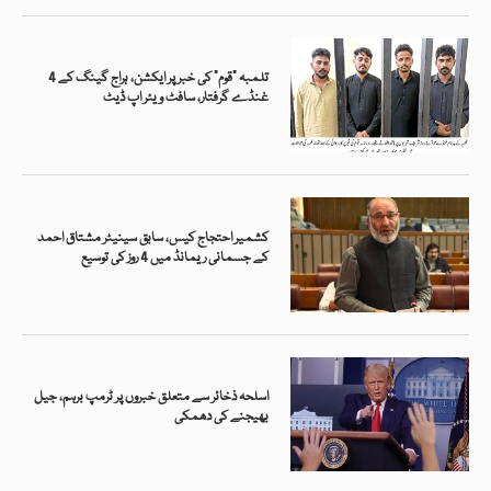
تلمبہ “قوم” کی خبر پر ایکشن، ہراج گینگ کے 4
غنڈے گرفتار، سافٹ ویئر اپ ڈیٹ
کشمیر احتجاج کیس، سابق سینیٹر مشتاق احمد
کے جسمانی ریمانڈ میں 4 روز کی توسیع
اسلحہ ذخائر سے متعلق خبروں پر ٹرمپ برہم، جیل
بھیجنے کی دھمکی