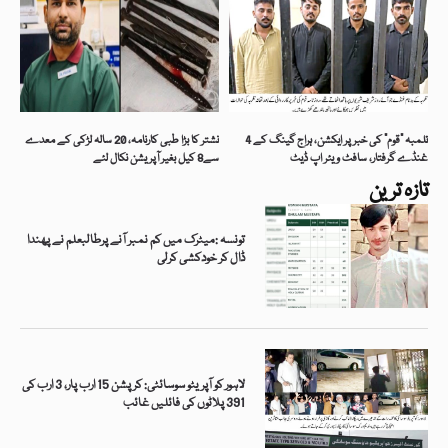
تلمبہ “قوم” کی خبر پر ایکشن، ہراج گینگ کے 4
نشتر کا بڑا طبی کارنامہ، 20 سالہ لڑکی کے معدے
غنڈے گرفتار، سافٹ ویئر اپ ڈیٹ
سے8 کیل بغیر آپریشن نکال لئے
تازہ ترین
تونسہ :میٹرک میں کم نمبر آنے پرطالبعلم نے پھندا
ڈال کر خودکشی کرلی
لاہور کو آپریٹو سوسائٹی: کرپشن 15 ارب پار، 3 ارب کی
391 پلاٹوں کی فائلیں غائب