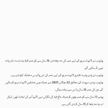
یوٹیوب نے لائیو اسٹریم کے لیے عمر کی حد بڑھا دی، 16 سال سے کم عمر افراد براہ راست نشریات
نہیں کر سکیں گے
یوٹیوب نے اپنے پلیٹ فارم پر لائیو اسٹریم کے لیے عمر کی نئی پالیسی متعارف کروا دی ہے۔
یوٹیوب ہیلپ سپورٹ کے مطابق 22 جولائی 2025 سے صرف وہی صارفین لائیو اسٹریم کرسکیں
گے جن کی عمر 16 سال یا اس سے زیادہ ہوگی۔
پہلے 13 سال سے کم عمر بچوں کو صرف بالغ فرد کی نگرانی میں لائیو آنے کی اجازت تھی، لیکن
اب یہ حد بڑھا کر 15 سال کر دی گئی ہے۔