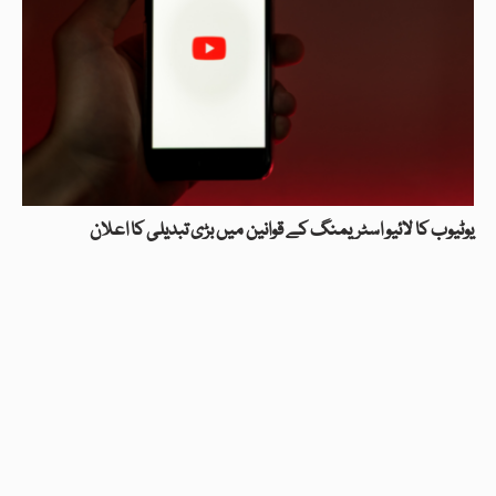
یوٹیوب کا لائیو اسٹریمنگ کے قوانین میں بڑی تبدیلی کا اعلان