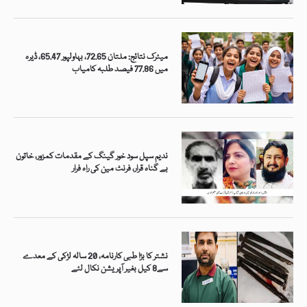
میٹرک نتائج: ملتان 72.65، بہاولپور 65.47، ڈیرہ
میں 77.86 فیصد طلبہ کامیاب
ندیم سپل سود خور گینگ کے مقدمات کمزور، خاتون
بے گناہ قرار، فرنٹ مین کی راہ فرار
نشتر کا بڑا طبی کارنامہ، 20 سالہ لڑکی کے معدے
سے8 کیل بغیر آپریشن نکال لئے