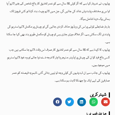
یوٹیوب نے خبردار کیا ہے کہ اگر کوئی 16 سال سے کم عمر تخلیق کار بالغ شخص کے بغیر لائیو آیا
تو اس پر مختلف پابندیاں عائد کی جائیں گی، جن میں لائیو چیٹ بند کرنا اور کئی فیچرز تک
رسائی روک دینا شامل ہوگا۔
بار بار ضابطے توڑنے پر اس کی ویڈیوز حذف کر دی جائیں گی اور چینل پر مکمل لائیو اسٹریم کی
پابندی لگ سکتی ہے۔ اگر خلاف ورزی جاری رہی تو چینل کو مکمل طور پر بند بھی کیا جا سکتا
ہے۔
یوٹیوب کا کہنا ہے کہ 16 سال سے کم عمر تخلیق کار صرف اس وقت لائیو جا سکتے ہیں جب
کسی بالغ فرد کو ان کے چینل پر ایڈیٹر، منیجر یا اونر کا درجہ دے دیا جائے اور وہ خود لائیو اسٹریم
میں موجود ہوں۔
یوٹیوب کی جانب سے ان تبدیلیوں کی کوئی وجہ تو نہیں بتائی گئی، تاہم یہ فیصلہ کم عمر
صارفین کے لیے ایک بڑا جھٹکا ثابت ہو سکتا ہے۔
شیئر کریں
:مزید خبریں