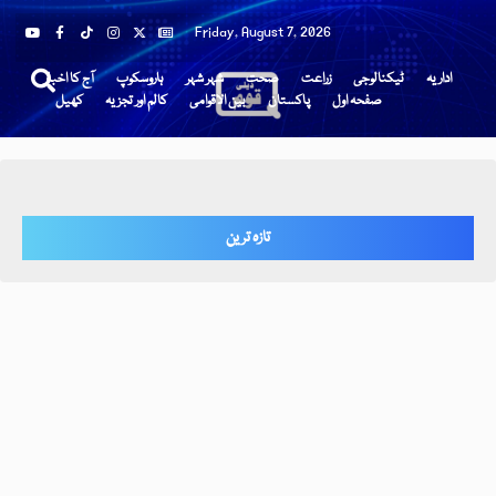
Friday, August 7, 2026
اداریہ
ٹیکنالوجی
زراعت
صحت
شہر شہر
ہاروسکوپ
آج کا اخبار
صفحہ اول
پاکستان
بین الاقوامی
کالم اور تجزیہ
کھیل
تازہ ترین