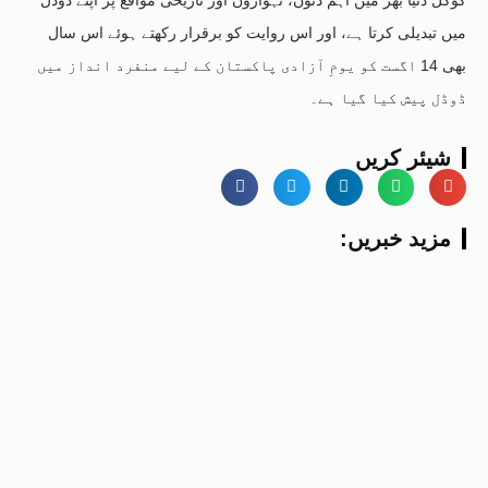
میں تبدیلی کرتا ہے، اور اس روایت کو برقرار رکھتے ہوئے اس سال
بھی 14 اگست کو یومِ آزادی پاکستان کے لیے منفرد انداز میں
ڈوڈل پیش کیا گیا ہے۔
شیئر کریں
:مزید خبریں