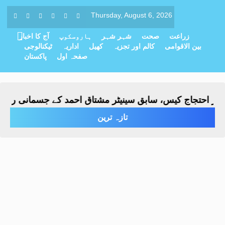
Thursday, August 6, 2026
زراعت
صحت
شہر شہر
ہاروسکوپ
آج کا اخبار
بین الاقوامی
کالم اور تجزیہ
کھیل
اداریہ
ٹیکنالوجی
صفحہ اول
پاکستان
حتجاج کیس، سابق سینیٹر مشتاق احمد کے جسمانی ریمانڈ میں 4 روز کی تو
تازہ ترین