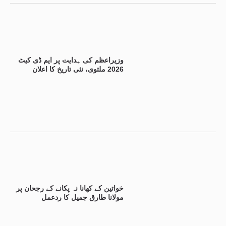
وزیراعظم کی ہدایت پر ایم ڈی کیٹ
2026 ملتوی، نئی تاریخ کا اعلان
خواتین کے کھانا نہ پکانے کے رجحان پر
مولانا طارق جمیل کا ردعمل