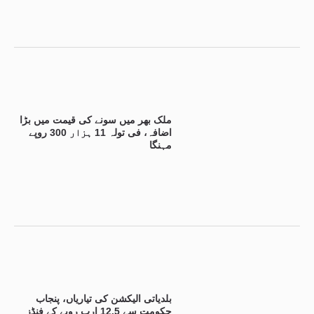
ملک بھر میں سونے کی قیمت میں بڑا
اضافہ، فی تولہ 11 ہزار 300 روپے
مہنگا
بلدیاتی الیکشن کی تیاریاں، پنجاب
حکومت سے 12.5 ارب روپے کے فنڈز