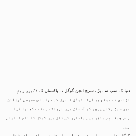
دنیا کے سب سے بڑے سرچ انجن گوگل نے پاکستان کے 77ویں یومِ
آزادی کے موقع پر اپنا ڈوڈل تبدیل کر دیا۔ اس خصوصی ڈیزائن
میں سبز ہلالی پرچم کو آسمان میں لہراتے ہوئے دکھایا گیا
ہے، جبکہ پس منظر میں بادلوں کی شکل میں گوگل کا نام نمایاں
ہے۔
گوگل دنیا بھر میں اہم دنوں، تہواروں اور تاریخی مواقع پر اپنے ڈوڈل