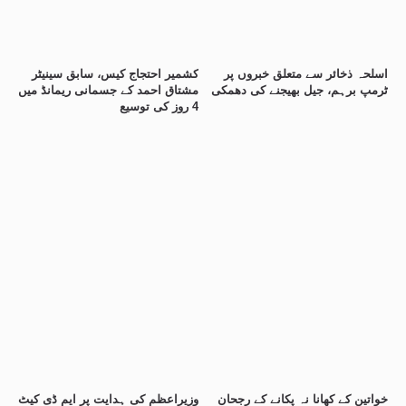
اسلحہ ذخائر سے متعلق خبروں پر
کشمیر احتجاج کیس، سابق سینیٹر
ٹرمپ برہم، جیل بھیجنے کی دھمکی
مشتاق احمد کے جسمانی ریمانڈ میں
4 روز کی توسیع
خواتین کے کھانا نہ پکانے کے رجحان
وزیراعظم کی ہدایت پر ایم ڈی کیٹ