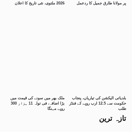
پر مولانا طارق جمیل کا ردعمل
2026 ملتوی، نئی تاریخ کا اعلان
بلدیاتی الیکشن کی تیاریاں، پنجاب
ملک بھر میں سونے کی قیمت میں
حکومت سے 12.5 ارب روپے کے فنڈز
بڑا اضافہ، فی تولہ 11 ہزار 300
طلب
روپے مہنگا
تازہ ترین