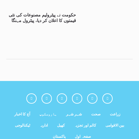
حکومت نے پیٹرولیم مصنوعات کی نئی
قیمتوں کا اعلان کر دیا، پیٹرول مہنگا
زراعت
صحت
شہر شہر
ہاروسکوپ
آج کا اخبار
بین الاقوامی
کالم اور تجزیہ
کھیل
اداریہ
ٹیکنالوجی
صفحہ اول
پاکستان