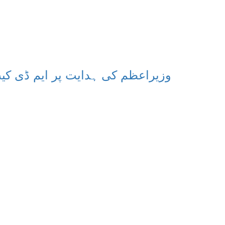
وزیراعظم کی ہدایت پر ایم ڈی کیٹ 2026 ملتوی، نئی تاریخ کا ا