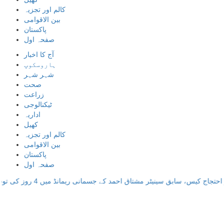
کالم اور تجزیہ
بین الاقوامی
پاکستان
صفحہ اول
آج کا اخبار
ہاروسکوپ
شہر شہر
صحت
زراعت
ٹیکنالوجی
اداریہ
کھیل
کالم اور تجزیہ
بین الاقوامی
پاکستان
صفحہ اول
ابق سینیٹر مشتاق احمد کے جسمانی ریمانڈ میں 4 روز کی توسیع
-
کشمیر ا