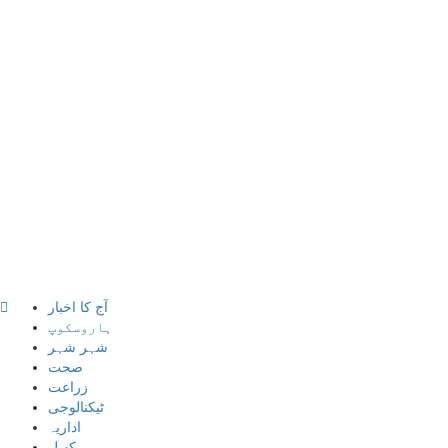
آج کا اخبار
ہاروسکوپ
شہر شہر
صحت
زراعت
ٹیکنالوجی
اداریہ
کھیل