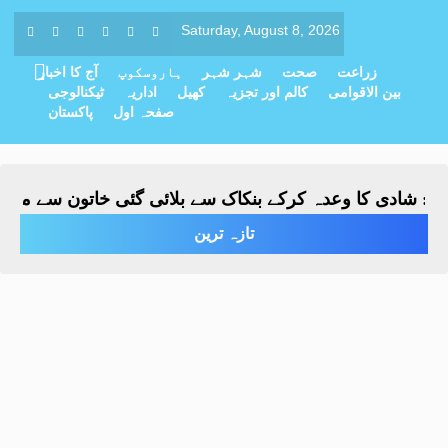
Saturday, August 8, 2026
زراعت
صحت
شہر شہر
ہاروسکوپ
آج کا اخبار
بین الاقوامی
کالم اور تجزیہ
کھیل
اداریہ
ٹیکنالوجی
صفحہ اول
پاکستان
 شادی کا وعدہ کرکے بنکاک سے بلائی گئی خاتون سے مبینہ زیا
تازہ ترین