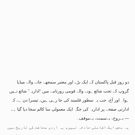
دو روز قبل پاکستان کے ایک بڑے اور معتبر سمجھے جانے والے میڈیا
گروپ کے تحت شائع ہونے والے قومی روزنامے میں “اداریہ” شائع نہیں
ہوا۔ اور آج، جب یہ سطور قلمبند کی جا رہی ہیں، تیسرا دن ہے کہ
ادارتی صفحے پر اداریہ کی جگہ ایک معمولی سا کالم سجا دیا گیا ہے
— بےروح، بےسمت، بےموقف۔
یہ محض ایک اشاعتی حادثہ نہیں، یہ اردو صحافت کی تاریخ میں