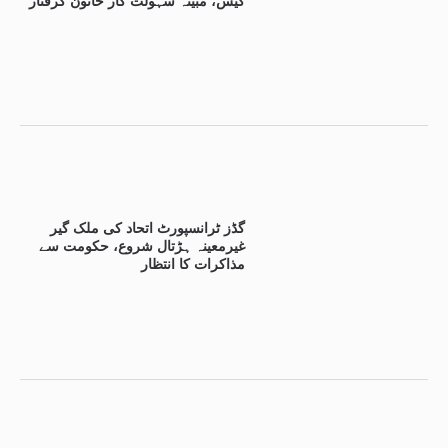
کیس، مبینہ سہولت کار خاتون گرفتار
گڈز ٹرانسپورٹ اتحاد کی ملک گیر
غیرمعینہ ہڑتال شروع، حکومت سے
مذاکرات کا انتظار