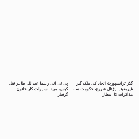
گڈز ٹرانسپورٹ اتحاد کی ملک گیر
پی ٹی آئی رہنما عبداللہ طاہر قتل
غیرمعینہ ہڑتال شروع، حکومت سے
کیس، مبینہ سہولت کار خاتون
مذاکرات کا انتظار
گرفتار