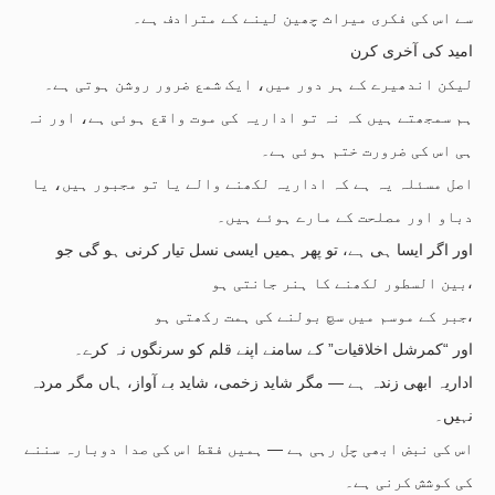
سے اس کی فکری میراث چھین لینے کے مترادف ہے۔
امید کی آخری کرن
لیکن اندھیرے کے ہر دور میں، ایک شمع ضرور روشن ہوتی ہے۔
ہم سمجھتے ہیں کہ نہ تو اداریہ کی موت واقع ہوئی ہے، اور نہ
ہی اس کی ضرورت ختم ہوئی ہے۔
اصل مسئلہ یہ ہے کہ اداریہ لکھنے والے یا تو مجبور ہیں، یا
دباو اور مصلحت کے مارے ہوئے ہیں۔
اور اگر ایسا ہی ہے، تو پھر ہمیں ایسی نسل تیار کرنی ہو گی جو
بین السطور لکھنے کا ہنر جانتی ہو،
جبر کے موسم میں سچ بولنے کی ہمت رکھتی ہو،
اور “کمرشل اخلاقیات” کے سامنے اپنے قلم کو سرنگوں نہ کرے۔
اداریہ ابھی زندہ ہے — مگر شاید زخمی، شاید بے آواز، ہاں مگر مردہ
نہیں۔
اس کی نبض ابھی چل رہی ہے — ہمیں فقط اس کی صدا دوبارہ سننے
کی کوشش کرنی ہے۔