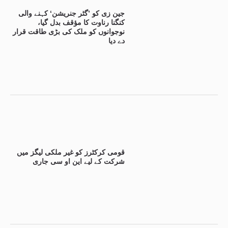
جین زی کو ’گٹر جنریشن‘ کہنے والی
کنگنا رناوت کا مؤقف بدل گیا،
نوجوانوں کو ملک کی بڑی طاقت قرار
دے دیا
قومی کرکٹرز کو غیر ملکی لیگز میں
شرکت کے لیے این او سی جاری