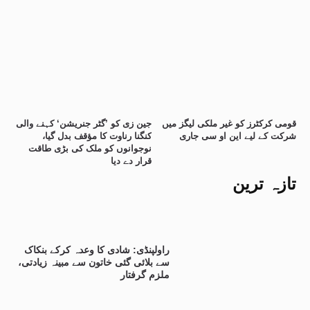
قومی کرکٹرز کو غیر ملکی لیگز میں
جین زی کو ’گٹر جنریشن‘ کہنے والی
شرکت کے لیے این او سی جاری
کنگنا رناوت کا مؤقف بدل گیا،
نوجوانوں کو ملک کی بڑی طاقت
قرار دے دیا
تازہ ترین
راولپنڈی: شادی کا وعدہ کرکے بنکاک
سے بلائی گئی خاتون سے مبینہ زیادتی،
ملزم گرفتار