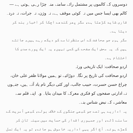
دوسروں کے کالموں پر مشتمل رائے سامنے منہ چڑا رہی ہوتی ہے —
کالم بھی ایسا جس میں نہ کوئی موقف ہے، نہ وژن، نہ جرات، نہ درد۔
قاری شاید کڑھتا ہے، مگر پھر کندھے اچکا کر اخبار بند کر
دیتا ہے۔
مگر ہم، جو صحافت کے اس منظرنامے کو دیکھ رہے ہیں، جانتے
ہیں کہ یہ محض ایک صفحے کی کمی نہیں، یہ ایک پورے صدی کا
اختتام ہے۔
اردو صحافت: ایک تاریخی ورثہ
اردو صحافت کی تاریخ پر نگاہ دوڑائیے تو ہمیں مولانا ظفر علی خان،
چراغ حسن حسرت، حبیب جالب، اور کئی دیگر نام یاد آتے ہیں، جنہوں
نے ادارتی صفحوں کو فکری معرکے کا میدان بنایا۔ وہ اپنے قلم سے
معاشرے کے نبض شناس بنے۔
یہ اداریے ہی تھے جو کبھی جنگوں کے خلاف بولے، کبھی آمریت کے
سامنے ڈٹے، اور جمہوری اقدار کی حمایت میں سینہ تان کر
کھڑے ہوئے۔ آج اگر یہی اداریہ خاموش ہو جائے، تو یہ ایک نسل