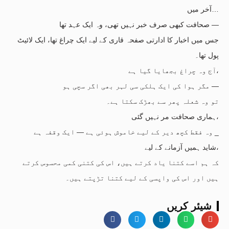
آخر میں…
صحافت کبھی صرف خبر نہیں تھی، وہ ایک عہد تھا —
جس میں اخبار کا ادارتی صفحہ قاری کے لیے ایک چراغ تھا، ایک لائیٹ
پول تھا۔
آج وہ چراغ بجھایا گیا ہے،
مگر ہوا کی ایک ہلکی سی لہر بھی اگر سچی ہو —
تو وہ شعلہ پھر سے بھڑک سکتا ہے۔
ہماری صحافت مر نہیں گئی،
وہ فقط کچھ دیر کے لیے خاموش ہوئی ہے — ایک وقفہ ہے _
شاید ہمیں آزمانے کے لیے،
کہ ہم اسے کتنا یاد کرتے ہیں، اس کی کتنی کمی محسوس کرتے
ہیں اور اس کی واپسی کے لیے کتنا تڑپتے ہیں۔
شیئر کریں