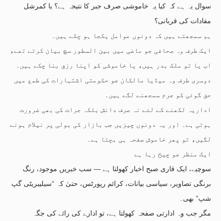
سوال یہ ہے کہ کیا یہ خاموشی صرف جبر کا نتیجہ ہے؟ یا کمرشل
مفادات کی قربانی؟
ہم سمجھتے ہیں کہ دونوں عوامل یکجا ہو چکے ہیں۔
ایک طرف وہ صحافی جو ماضی میں بین السطور سچ بیان کرتے تھے،
اب یا تو ملک بدر ہیں، یا خاموشی کو اپنا رزق بنا چکے ہیں۔
دوسری طرف وہ میڈیا مالکان جو حکومتی اشتہارات کی طمع میں
حق گوئی کو جرم سمجھنے لگے ہیں۔
اداریہ لکھنے کے لئے نہ صرف دانش بلکہ جرات کی بھی ضرورت
ہوتی ہے۔ اور یہ دونوں چیزیں جب بازار کی بولی پر نیلام ہونے
لگیں، تو پھر خاموش صفحہ ہی بچتا ہے۔
ایک منظر جو چیخ رہا ہے
سوچیے، ایک قاری صبح اخبار کھولتا ہے — سب خبریں موجود، رنگ
برنگی تصاویر، سیاسی بیانات، کرائم رپورٹس، حتیٰ کہ “سیلیبریٹی گپ
شپ” بھی۔
مگر جب وہ ادارتی صفحہ کھولتا ہے، تو ادارے کی رائے کی جگہ