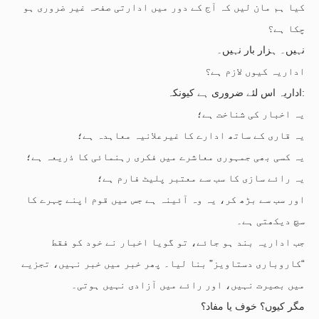
کیا ہم مان لیں کہ آج کے دور میں ادارتی صفحہ غیر ضروری ہو
چکا ہے؟
نہیں۔ ہزار بار نہیں۔
اداریہ کیوں لازم ہے؟
اداریہ اس لئے ضروری ہے کیونکہ:
یہ اخبار کی شناخت ہے؛
یہ قاری کے ساتھ ادارے کا غیرعلانیہ معاہدہ ہے؛
یہ کسی بھی جمہوری معاشرے میں فکری رہنمائی کا ذریعہ ہے؛
یہ رائے سازی کا سب سے معتبر پلیٹ فارم ہے؛
اور سب سے بڑھ کر، یہ وہ آئینہ ہے جس میں قوم اپنے چہرے کا
سچ دیکھتی ہے۔
جب اداریہ بند ہو جائے، تو گویا اخبار نے خود کو فقط
“کاروباری دستاویز” بنا لیا۔ پھر خبر میں خبر نہیں، تجزیے
میں بصیرت نہیں، اور رائے میں آزادی نہیں ہوتی۔
مگر کیوں؟ خوف یا مفاد؟