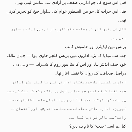
قتل اس سوچ کا، جو ادارتی صفحے پر آزادی سے سانس لیتی تھی۔
قتل اس جرات کا، جو بین السطور عوام کی بےآواز چیخ کو تحریر کرتی
تھی۔
قتل اس یقین کا، کہ صحافت فقط کاروبار نہیں، ایک ذمےداری
بھی ہے۔
بزنس مین ایڈیٹرز اور خاموش کاتب
جب سے میڈیا کے بڑے اداروں میں بزنس کلچر حاوی ہوا — جہاں مالک
خود چیف ایڈیٹر بنا، اور اس کا بیٹا نیوز روم کا شہزادہ — وہی دن،
دراصل صحافت کے زوال کا نقطہ آغاز تھا۔
اداریہ کبھی ایک خودمختار ادارتی ٹیم یا کہنہ مشق ایڈٹر
خود لکھا کرتے تھے، جو عوامی نبض پر ہاتھ رکھ کر ملک کی سمت
پر بات کیا کرتے۔ مگر اب؟ اب وہی ادارتی صفحہ اشتہارات سے
لبریز، ادارہ جاتی مفادات سے مصلحت اندیش، اور ’’نقصان دہ
رائے” سے خالی کر دیا گیا ہے۔
کیا ہم اسے “جدت” کا نام دے دیں؟