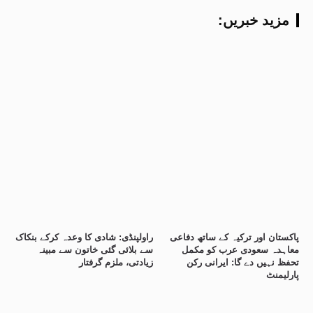
:مزید خبریں
پاکستان اور ترکیہ کے ساتھ دفاعی
راولپنڈی: شادی کا وعدہ کرکے بنکاک
معاہدہ سعودی عرب کو مکمل
سے بلائی گئی خاتون سے مبینہ
تحفظ نہیں دے گا: ایرانی رکن
زیادتی، ملزم گرفتار
پارلیمنٹ