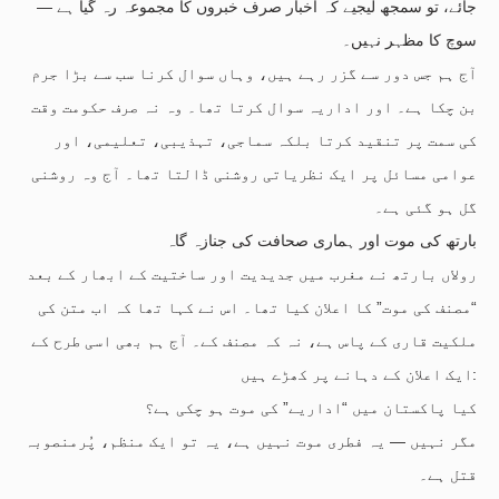
جائے، تو سمجھ لیجیے کہ اخبار صرف خبروں کا مجموعہ رہ گیا ہے —
سوچ کا مظہر نہیں۔
آج ہم جس دور سے گزر رہے ہیں، وہاں سوال کرنا سب سے بڑا جرم
بن چکا ہے۔ اور اداریہ سوال کرتا تھا۔ وہ نہ صرف حکومت وقت
کی سمت پر تنقید کرتا بلکہ سماجی، تہذیبی، تعلیمی، اور
عوامی مسائل پر ایک نظریاتی روشنی ڈالتا تھا۔ آج وہ روشنی
گل ہو گئی ہے۔
بارتھ کی موت اور ہماری صحافت کی جنازہ گاہ
رولاں بارتھ نے مغرب میں جدیدیت اور ساختیت کے ابھار کے بعد
“مصنف کی موت” کا اعلان کیا تھا۔ اس نے کہا تھا کہ اب متن کی
ملکیت قاری کے پاس ہے، نہ کہ مصنف کے۔ آج ہم بھی اسی طرح کے
ایک اعلان کے دہانے پر کھڑے ہیں:
کیا پاکستان میں “اداریے” کی موت ہو چکی ہے؟
مگر نہیں — یہ فطری موت نہیں ہے، یہ تو ایک منظم، پُرمنصوبہ
قتل ہے۔