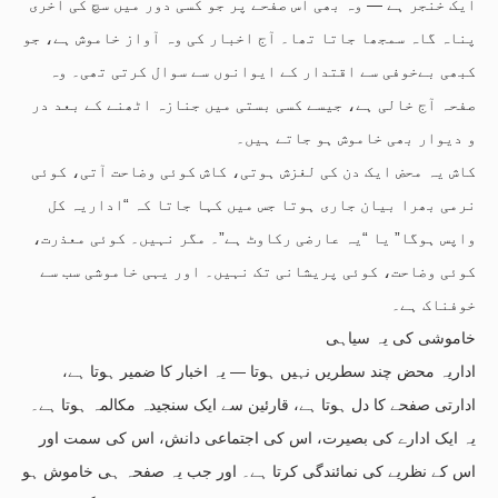
ایک خنجر ہے — وہ بھی اس صفحے پر جو کسی دور میں سچ کی آخری
پناہ گاہ سمجھا جاتا تھا۔ آج اخبار کی وہ آواز خاموش ہے، جو
کبھی بےخوفی سے اقتدار کے ایوانوں سے سوال کرتی تھی۔ وہ
صفحہ آج خالی ہے، جیسے کسی بستی میں جنازہ اٹھنے کے بعد در
و دیوار بھی خاموش ہو جاتے ہیں۔
کاش یہ محض ایک دن کی لغزش ہوتی، کاش کوئی وضاحت آتی، کوئی
نرمی بھرا بیان جاری ہوتا جس میں کہا جاتا کہ “اداریہ کل
واپس ہوگا” یا “یہ عارضی رکاوٹ ہے”۔ مگر نہیں۔ کوئی معذرت،
کوئی وضاحت، کوئی پریشانی تک نہیں۔ اور یہی خاموشی سب سے
خوفناک ہے۔
خاموشی کی یہ سیاہی
اداریہ محض چند سطریں نہیں ہوتا — یہ اخبار کا ضمیر ہوتا ہے،
ادارتی صفحے کا دل ہوتا ہے، قارئین سے ایک سنجیدہ مکالمہ ہوتا ہے۔
یہ ایک ادارے کی بصیرت، اس کی اجتماعی دانش، اس کی سمت اور
اس کے نظریے کی نمائندگی کرتا ہے۔ اور جب یہ صفحہ ہی خاموش ہو