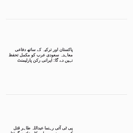
پاکستان اور ترکیہ کے ساتھ دفاعی
معاہدہ سعودی عرب کو مکمل تحفظ
نہیں دے گا: ایرانی رکن پارلیمنٹ
پی ٹی آئی رہنما عبداللہ طاہر قتل