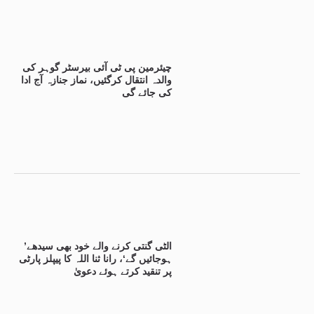
چیئرمین پی ٹی آئی بیرسٹر گوہر کی
والدہ انتقال کرگئیں، نماز جنازہ آج ادا
کی جائے گی
’الٹی گنتی کرنے والے خود بھی سیدھے
ہوجائیں گے‘، رانا ثنا اللہ کا پیپلز پارٹی
پر تنقید کرتے ہوئے دعویٰ