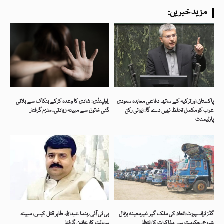
:مزید خبریں
پاکستان اور ترکیہ کے ساتھ دفاعی معاہدہ سعودی
راولپنڈی: شادی کا وعدہ کرکے بنکاک سے بلائی
عرب کو مکمل تحفظ نہیں دے گا: ایرانی رکن
گئی خاتون سے مبینہ زیادتی، ملزم گرفتار
پارلیمنٹ
گڈز ٹرانسپورٹ اتحاد کی ملک گیر غیرمعینہ ہڑتال
پی ٹی آئی رہنما عبداللہ طاہر قتل کیس، مبینہ
شروع، حکومت سے مذاکرات کا انتظار
سہولت کار خاتون گرفتار