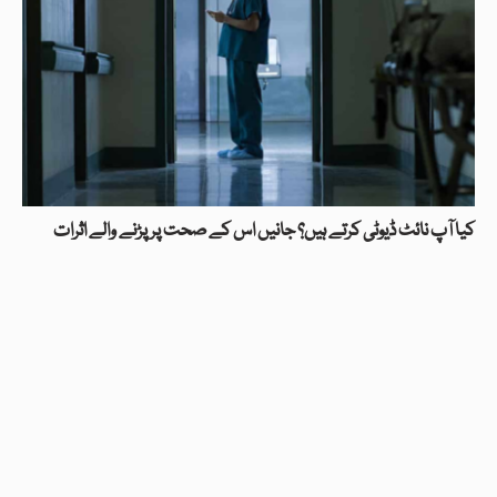
کیا آپ نائٹ ڈیوٹی کرتے ہیں؟ جانیں اس کے صحت پر پڑنے والے اثرات