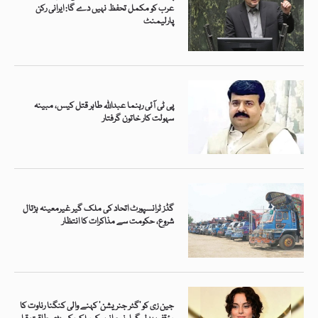
عرب کو مکمل تحفظ نہیں دے گا: ایرانی رکن
پارلیمنٹ
پی ٹی آئی رہنما عبداللہ طاہر قتل کیس، مبینہ
سہولت کار خاتون گرفتار
گڈز ٹرانسپورٹ اتحاد کی ملک گیر غیرمعینہ ہڑتال
شروع، حکومت سے مذاکرات کا انتظار
جین زی کو ’گٹر جنریشن‘ کہنے والی کنگنا رناوت کا