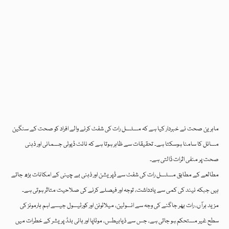
ماہرین صحت نے خبردار کیا ہے کہ مسلسل رات کی شفٹ کرنے والے افراد کو صحت کے سنگین
مسائل کا سامنا ہوسکتا ہے۔ تحقیقات سے ظاہر ہوتا ہے کہ نائٹ ڈیوٹی جسمانی اور ذہنی
صحت پر منفی اثرات ڈالتی ہے۔
مطالعے کے مطابق مسلسل رات کی شفٹ سے ڈپریشن اور ذہنی بے چینی کے امکانات بڑھ جاتے
ہیں جبکہ نیند کی کمی سے یادداشت، توجہ اور فیصلے کرنے کی صلاحیت متاثر ہوتی ہے۔
مزید برآں، رات بھر جاگنے کی وجہ سے انسولین، میلاٹونن اور کورٹیسول جیسے اہم ہارمونز کی
سطح غیر مستحکم ہو جاتی ہے، جس سے ذیابیطس، موٹاپا اور ہائی بلڈ پریشر کے خطرات میں