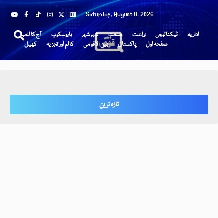
Saturday, August 8, 2026
اداریہ
ٹیکنالوجی
زراعت
صحت
شہر شہر
ہاروسکوپ
آج کا اخبار
صفحہ اول
پاکستان
بین الاقوامی
کالم اور تجزیہ
کھیل
تازہ ترین