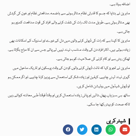
اضافہ ہوتا ہے۔
ماہرین نے بتایا کہ جسم کا قدرتی نظام متاثر ہونے سے ہاضمہ، مدافعتی نظام اور خون کی گردش
بھی متاثر ہوتی ہے۔ طویل مدت تک رات کی شفٹ کرنے والے افراد کی قوت مدافعت کمزور ہو
جاتی ہے۔
ماہرین کا کہنا ہے کہ رات کی ڈیوٹی کرنے والوں میں دل کے دورے اور اسٹروک کے امکانات بھی
زیادہ ہوتے ہیں۔ اکثر افراد دن کے وقت مناسب نیند نہیں لے پاتے جس سے ان کا مزاج بگڑتا ہے،
تھکن رہتی ہے اور کام کرنے کی صلاحیت کم ہو جاتی ہے۔
ماہرین نے تجویز کیا کہ نائٹ ڈیوٹی کرنے والوں کو دن کے وقت پرسکون اور تاریک ماحول میں
گہری نیند لینی چاہیے، کیفین اور زیادہ شکر کے استعمال سے پرہیز کرنا چاہیے، اور اگر ممکن ہو
تو ڈیوٹی شیڈول میں روٹیشن شامل کریں۔
ساتھ ہی سبزیاں، پھل، دالیں اور پانی زیادہ استعمال کریں اور وقتاً فوقتاً طبی معائنہ کرواتے رہیں
تاکہ صحت کو بہتر رکھا جا سکے۔
شیئر کریں