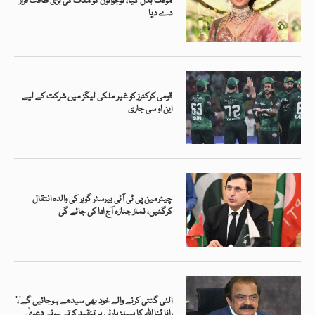
مؤقف بدل گیا، نوجوانوں کو ملک کی بڑی طاقت قرار
دے دیا
قومی کرکٹرز کو غیر ملکی لیگز میں شرکت کے لیے
این او سی جاری
چیئرمین پی ٹی آئی بیرسٹر گوہر کی والدہ انتقال
کرگئیں، نماز جنازہ آج ادا کی جائے گی
’الٹی گنتی کرنے والے خود بھی سیدھے ہوجائیں گے‘،
رانا ثنا اللہ کا پیپلز پارٹی پر تنقید کرتے ہوئے دعویٰ