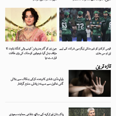
قومی کرکٹرز کو غیر ملکی لیگز میں شرکت کے لیے
جین زی کو ’گٹر جنریشن‘ کہنے والی کنگنا رناوت کا
این او سی جاری
مؤقف بدل گیا، نوجوانوں کو ملک کی بڑی طاقت
قرار دے دیا
تازہ ترین
راولپنڈی: شادی کا وعدہ کرکے بنکاک سے بلائی
گئی خاتون سے مبینہ زیادتی، ملزم گرفتار
پاکستان اور ترکیہ کے ساتھ دفاعی معاہدہ سعودی