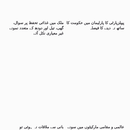
پیپلزپارٹی کا پارلیمان میں حکومت کا
ملک میں غذائی تحفظ پر سوال،
ساتھ نہ دینے کا فیصلہ
گھی، تیل اور دودھ کے متعدد نمونے
غیر معیاری نکل آئے
عالمی و مقامی مارکیٹوں میں سونے
بانی سے ملاقات نہ ہوئی تو