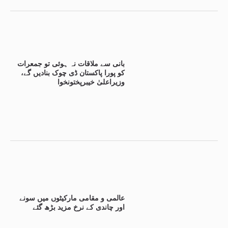
بانی سے ملاقات نہ ہوئی تو جمعرات
کو پورا پاکستان ڈی چوک بنادیں گے،
وزیراعلیٰ خیبرپختونخوا
عالمی و مقامی مارکیٹوں میں سونے
اور چاندی کے نرخ مزید بڑھ گئے