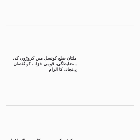
ملتان ضلع کونسل میں کروڑوں کی
بےضابطگی، قومی خزانے کو نُقصان
پہنچانے کا الزام