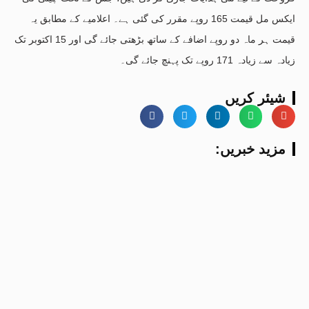
ایکس مل قیمت 165 روپے مقرر کی گئی ہے۔ اعلامیے کے مطابق یہ
قیمت ہر ماہ دو روپے اضافے کے ساتھ بڑھتی جائے گی اور 15 اکتوبر تک
زیادہ سے زیادہ 171 روپے تک پہنچ جائے گی۔
شیئر کریں
:مزید خبریں