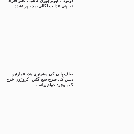
دوکوٹہ: کبوترچوری کاشبہ، بااثر افراد
نے اپنی عدالت لگالی، بچے پر تشدد
صاف پانی کی مشینری بند، عمارتیں
دلہن کی طرح سج گئیں، کروڑوں خرچ
کے باوجود عوام پیاسے