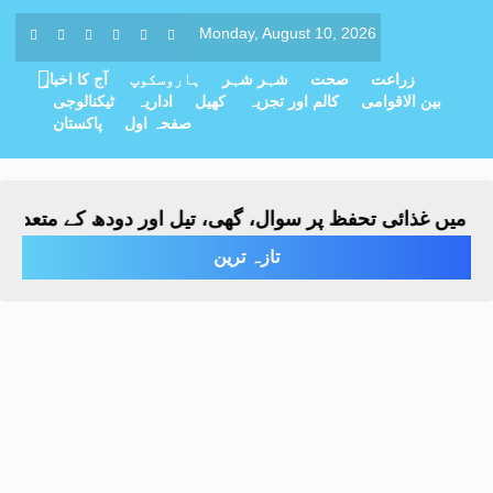
Monday, August 10, 2026
زراعت
صحت
شہر شہر
ہاروسکوپ
آج کا اخبار
بین الاقوامی
کالم اور تجزیہ
کھیل
اداریہ
ٹیکنالوجی
صفحہ اول
پاکستان
یں غذائی تحفظ پر سوال، گھی، تیل اور دودھ کے متعدد نمونے
تازہ ترین