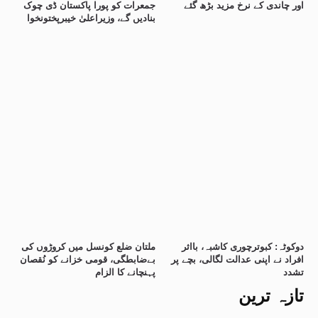
اور چاندی کے نرخ مزید بڑھ گئے
جمعرات کو پورا پاکستان ڈی چوک
بنادیں گے، وزیراعلیٰ خیبرپختونخوا
دوکوٹہ: کبوترچوری کاشبہ، بااثر
ملتان ضلع کونسل میں کروڑوں کی
افراد نے اپنی عدالت لگالی، بچے پر
بےضابطگی، قومی خزانے کو نُقصان
تشدد
پہنچانے کا الزام
تازہ ترین