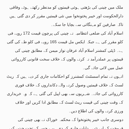
ملک میں چینی کی بڑھتی ہوئی قیمتوں کو مدنظر رکھتے ہوئے وفاقی
دارالحکومت اور خیبر پختونخوا میں نئی قیمتیں مقرر کر دی گئی ہیں
تاکہ صارفین کو مہنگائی سے بچایا جا سکے۔
اسلام آباد کی ضلعی انتظامیہ نے چینی کی پرچون قیمت 172 روپے فی
کلو مقرر کی ہے جبکہ ایکس مل قیمت 165 روپے فی کلو طے کی گئی
ہے۔ ڈپٹی کمشنر اسلام آباد عرفان نواز میمن کے مطابق چینی کی
قیمتوں پر عملدرآمد نہ کرنے والوں کے خلاف سخت قانونی کارروائی
عمل میں لائی جائے گی۔
انہوں نے تمام اسسٹنٹ کمشنرز کو احکامات جاری کر دیے ہیں کہ ریٹ
لسٹ کے خلاف قیمتیں وصول کرنے والے دکانداروں کے خلاف فوری
کارروائی کی جائے۔ شہریوں سے بھی اپیل کی گئی ہے کہ وہ خریداری
کے وقت چینی کی قیمت ریٹ لسٹ کے مطابق ادا کریں اور خلاف
ورزی کرنے والوں کی اطلاع دیں۔
دوسری جانب خیبر پختونخوا کے محکمہ خوراک نے بھی چینی کی
فروخت کے لیے نئی ہدایات جاری کر دی ہیں، جس کے تحت چینی کی