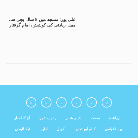
علی پور: مسجد میں 8 سالہ بچی سے
مبینہ زیادتی کی کوشش، امام گرفتار
زراعت
صحت
شہر شہر
ہاروسکوپ
آج کا اخبار
بین الاقوامی
کالم اور تجزیہ
کھیل
اداریہ
ٹیکنالوجی