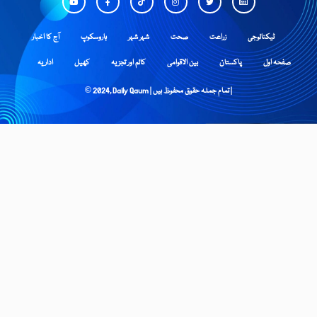
ٹیکنالوجی
زراعت
صحت
شہر شہر
ہاروسکوپ
آج کا اخبار
صفحہ اول
پاکستان
بین الاقوامی
کالم اور تجزیہ
کھیل
اداریہ
© 2024, Daily Qaum | تمام جملہ حقوق محفوظ ہیں |