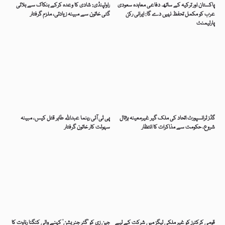
پاکستان اور ترکیہ کے ساتھ دفاعی معاہدہ سعودی
راولپنڈی: شادی کا وعدہ کرکے بنکاک سے بلائی
عرب کو مکمل تحفظ نہیں دے گا: ایرانی رکن
گئی خاتون سے مبینہ زیادتی، ملزم گرفتار
پارلیمنٹ
گڈز ٹرانسپورٹ اتحاد کی ملک گیر غیرمعینہ ہڑتال
پی ٹی آئی رہنما عبداللہ طاہر قتل کیس، مبینہ
شروع، حکومت سے مذاکرات کا انتظار
سہولت کار خاتون گرفتار
قومی کرکٹرز کو غیر ملکی لیگز میں شرکت کے لیے
جین زی کو ’گٹر جنریشن‘ کہنے والی کنگنا رناوت کا