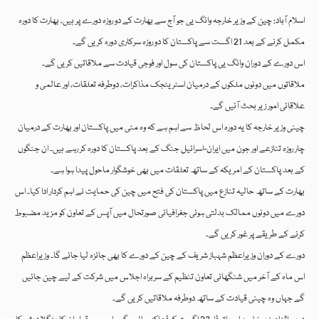
اسلام آباد: چین کے وزیر خارجہ وانگ یی جو آج سے بھارت کے دو روزہ دورے پر ہیں، بھارت کا دورہ
مکمل کرنے کے بعد 21 اگست سے پاکستان کا دو روزہ سرکاری دورہ کریں گے۔
اس دورے کے دوران وانگ یی پاکستان کی سول اور فوجی قیادت سے ملاقاتیں کریں گے۔
ملاقاتوں میں دونوں ملکوں کے درمیان اسٹریٹجک مذاکرات، دوطرفہ تعلقات، اور عالمی و
علاقائی امور زیر بحث آئیں گے۔
چینی وزیر خارجہ کا یہ دورہ اس لحاظ سے اہم ہے کہ وہ مئی میں پاکستان اور بھارت کے درمیان
چار روزہ تنازعے اور جون میں ایران-اسرائیل جنگ کے بعد پاکستان کا دورہ کر رہے ہیں۔ ان جنگوں
کے بعد پاکستان کے امریکہ کے ساتھ تعلقات میں بھی خوشگوار ماحول پیدا ہوا ہے۔
بھارت کے ساتھ حالیہ تنازع میں پاکستان کی فتح میں چین کی حمایت نے اہم کردار ادا کیا۔ اس
دورے میں دونوں ممالک بدلتی ہوئی جغرافیائی صورتحال میں آپس کے تعاون کو مزید مضبوط
کرنے کے طریقے پر غور کریں گے۔
دورے کے دوران وزیراعظم شہباز شریف کے چین کے دورے کا بھی جائزہ لیا جائے گا۔ وزیراعظم
اس ماہ کے آخر میں شنگھائی تعاون تنظیم کے سربراہ اجلاس میں شرکت کے لیے چین جائیں
گے جہاں وہ چینی قیادت کے ساتھ دوطرفہ ملاقاتیں کریں گے۔