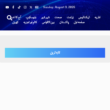
Sunday, August 9, 2026
اداریہ
ٹیکنالوجی
زراعت
صحت
شہر شہر
ہاروسکوپ
آج کا اخبار
صفحہ اول
پاکستان
بین الاقوامی
کالم اور تجزیہ
کھیل
تازہ ترین