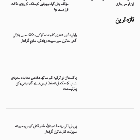
این او سی جاری
مؤقف بدل گیا، نوجوانوں کو ملک کی بڑی طاقت
قرار دے دیا
تازہ ترین
راولپنڈی: شادی کا وعدہ کرکے بنکاک سے بلائی
گئی خاتون سے مبینہ زیادتی، ملزم گرفتار
پاکستان اور ترکیہ کے ساتھ دفاعی معاہدہ سعودی
عرب کو مکمل تحفظ نہیں دے گا: ایرانی رکن
پارلیمنٹ
پی ٹی آئی رہنما عبداللہ طاہر قتل کیس، مبینہ
سہولت کار خاتون گرفتار