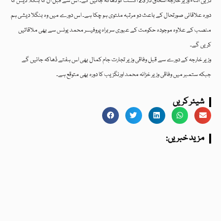
دریں اثناء وزیر خارجہ اسحاق ڈار 23 اگست کو ڈھاکہ جائیں گے۔ اس سے قبل ان کا بنگلا دیش کا
دورہ علاقائی صورتحال کے باعث دو مرتبہ ملتوی ہو چکا ہے۔ اس دورے میں وہ بنگلا دیشی ہم
منصب کے علاوہ موجودہ حکومت کے عبوری سربراہ پروفیسر محمد یونس سے بھی ملاقاتیں
کریں گے۔
وزیر خارجہ کے دورے سے قبل وفاقی وزیر تجارت جام کمال بھی اس ہفتے ڈھاکہ جائیں گے
جبکہ ستمبر میں وفاقی وزیر خزانہ محمد اورنگزیب کا دورہ بھی متوقع ہے۔
شیئر کریں
:مزید خبریں