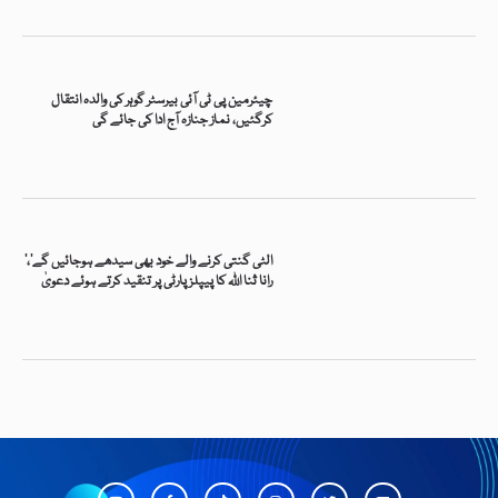
چیئرمین پی ٹی آئی بیرسٹر گوہر کی والدہ انتقال
کرگئیں، نماز جنازہ آج ادا کی جائے گی
’الٹی گنتی کرنے والے خود بھی سیدھے ہوجائیں گے‘،
رانا ثنا اللہ کا پیپلز پارٹی پر تنقید کرتے ہوئے دعویٰ