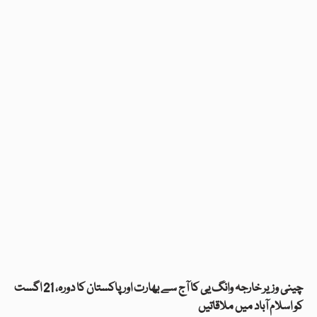
چینی وزیر خارجہ وانگ یی کا آج سے بھارت اور پاکستان کا دورہ، 21 اگست
کو اسلام آباد میں ملاقاتیں