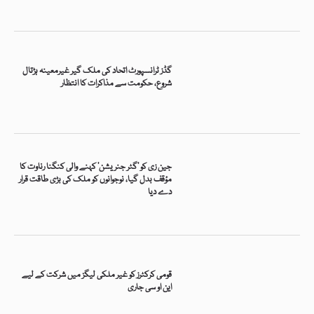
گڈز ٹرانسپورٹ اتحاد کی ملک گیر غیرمعینہ ہڑتال
شروع، حکومت سے مذاکرات کا انتظار
جین زی کو ’گٹر جنریشن‘ کہنے والی کنگنا رناوت کا
مؤقف بدل گیا، نوجوانوں کو ملک کی بڑی طاقت قرار
دے دیا
قومی کرکٹرز کو غیر ملکی لیگز میں شرکت کے لیے
این او سی جاری