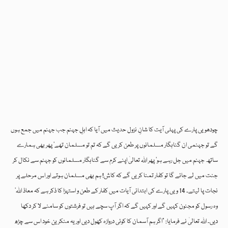
چودھویں پارے کی پہلی آیت کا شانِ نزول حدیث میں آیا کہ اہلِ جہنم جب جہنم میں جمع ہوں
گے تو جہنمی ان گناہگار مسلمانوں پر طعن کریں گے کہ تم تو مسلمان تھے‘ پھر بھی ہمارے
ساتھ جہنم میں جل رہے ہو‘ پھر اللہ تعالیٰ اپنے کرم سے گناہگار مسلمانوں کو جہنم سے نکال کر
جنت میں لے جائے گا تو کفار تمنا کریں گے کہ کاش! ہم بھی مسلمان ہوتے اور اس مرحلے پر
نجات پا لیتے۔ 14 ویں پارے کی ابتدائی آیات میں کفار کے طعن و استہزا کا ذکر ہے کہ معاذ اللہ‘
وہ رسول کو مجنون کہیں گے اور کہیں گے کہ اگر آپ سچے ہیں تو فرشتوں کو سامنے لا کر دکھا
دیں۔ اللہ تعالیٰ نے فرمایا: ”اگر ہم آسمان کا کوئی دروازہ کھول دیں اور یہ منکرین خود اس سے چڑھ