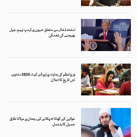
اسلحہ ذخائر سے متعلق خبروں پر ٹرمپ برہم، جیل
بھیجنے کی دھمکی
وزیراعظم کی ہدایت پر ایم ڈی کیٹ 2026 ملتوی،
نئی تاریخ کا اعلان
خواتین کے کھانا نہ پکانے کے رجحان پر مولانا طارق
جمیل کا ردعمل