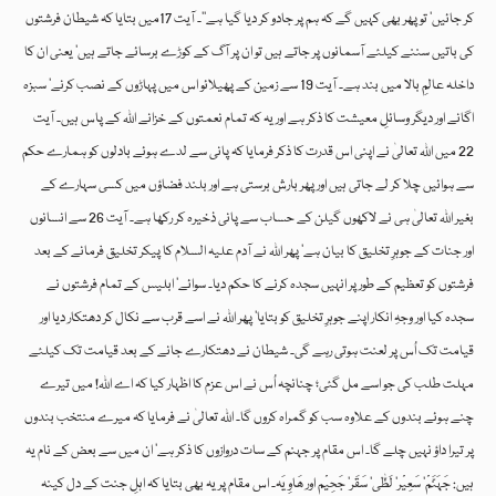
کر جائیں‘ تو پھر بھی کہیں گے کہ ہم پر جادو کر دیا گیا ہے‘‘۔ آیت 17میں بتایا کہ شیطان فرشتوں
کی باتیں سننے کیلئے آسمانوں پر جاتے ہیں تو ان پر آگ کے کوڑے برسائے جاتے ہیں‘ یعنی ان کا
داخلہ عالمِ بالا میں بند ہے۔ آیت 19 سے زمین کے پھیلائو اس میں پہاڑوں کے نصب کرنے‘ سبزہ
اگانے اور دیگر وسائلِ معیشت کا ذکر ہے اور یہ کہ تمام نعمتوں کے خزانے اللہ کے پاس ہیں۔ آیت
22 میں اللہ تعالیٰ نے اپنی اس قدرت کا ذکر فرمایا کہ پانی سے لدے ہوئے بادلوں کو ہمارے حکم
سے ہوائیں چلا کر لے جاتی ہیں اور پھر بارش برستی ہے اور بلند فضاؤں میں کسی سہارے کے
بغیر اللہ تعالیٰ ہی نے لاکھوں گیلن کے حساب سے پانی ذخیرہ کر رکھا ہے۔ آیت 26 سے انسانوں
اور جنات کے جوہرِ تخلیق کا بیان ہے‘ پھر اللہ نے آدم علیہ السلام کا پیکر تخلیق فرمانے کے بعد
فرشتوں کو تعظیم کے طور پر انہیں سجدہ کرنے کا حکم دیا۔ سوائے‘ ابلیس کے تمام فرشتوں نے
سجدہ کیا اور وجہِ انکار اپنے جوہرِ تخلیق کو بتایا‘ پھر اللہ نے اسے قرب سے نکال کر دھتکار دیا اور
قیامت تک اُس پر لعنت ہوتی رہے گی۔ شیطان نے دھتکارے جانے کے بعد قیامت تک کیلئے
مہلت طلب کی جو اسے مل گئی؛ چنانچہ اُس نے اس عزم کا اظہار کیا کہ اے اللہ! میں تیرے
چنے ہوئے بندوں کے علاوہ سب کو گمراہ کروں گا۔ اللہ تعالیٰ نے فرمایا کہ میرے منتخب بندوں
پر تیرا داؤ نہیں چلے گا۔ اس مقام پر جہنم کے سات دروازوں کا ذکر ہے‘ ان میں سے بعض کے نام یہ
ہیں: جَہَنَّمْ‘ سَعِیْر‘ لَظّٰی‘ سَقَر‘ جَحِیْم اور ھَاوِیَہ۔ اس مقام پر یہ بھی بتایا کہ اہلِ جنت کے دل کینہ