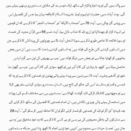
سے پاک ہوں گے اور وہ اعزاز واکرام کے ساتھ ایک دوسرے کے مقابل مسندوں پر بیٹھے ہوئے ہوں
گے۔ چند آیات میں حضرت ابراہیم و لوط علیہما السلام کا واقعہ بیان ہوا جس کی تفصیل اس
سے پہلے گزر چکی ہے۔ آیت 78 سے’’اصحاب الاَیکہ‘‘ اور ’’اصحاب الحِجر‘‘ کا ذکر ہے کہ ان قوموں
نے انبیاء کرام کو جھٹلایا اور ان پر اللہ کا عذاب نازل ہوا۔ آیت نمبر 88 میں قرآن مجید کی نعمت
اور سورۂ فاتحہ کا خاص طور پر ذکر ہے۔سورۃ النحل: آیت 5 سے چوپایوں کی پیدائش کا ذکر ہے جن
میں انسانوں کیلئے کئی طرح کے فوائد ہیں‘ یہ انسانوں کیلئے راحت کا سبب ہیں‘ ان میں بعض
جانوروں کو کھایا جاتا ہے اور بعض میں دیگر فوائد ہیں‘ جیسے بھیڑوں کی اون سے گرم لباس
حاصل ہوتا ہے‘ کچھ بار برداری کے کام آتے ہیں اورکچھ سواری کے کام آتے ہیں‘ جیسے گھوڑے‘
خچر اور گدھے وغیرہ۔ آیت 11 سے زمین سے پیدا ہونے والے پھلوں اور نعمتوں کا ذکر ہے اور یہ کہ
شمس و قمر اور ستارے‘ اسی کے حکم کے تابع ہیں۔ انسان سمندر پر سواری کیلئے سفر بھی کرتا
ہے اور مچھلیوں کاشکار کرکے تازہ گوشت کھاتا ہے‘ سمندروں ہی سے مختلف قسم کے زیورات
میں استعمال ہونے والی چیزیں نکلتی ہیں۔ ان تمام نعمتوں کا تفصیل کے ساتھ ذکر کرنے کے
بعد فرمایا ’’اور اگر تم اللہ کی نعمتوں کو شمار کرنے لگو تو ان کا احاطہ نہیں کر سکو گے‘‘۔ آیت20
سے مشرکوں کے باطل معبودوں کی بے بسی اور بے کسی کا ذکر ہے کہ وہ خود مخلوق ہیں‘ وہ بے
جان ہیں‘ نعمتِ حیات سے محروم ہیں‘ انہیں خود اپنے انجام کا کچھ پتا نہیں جبکہ مسلمانوں