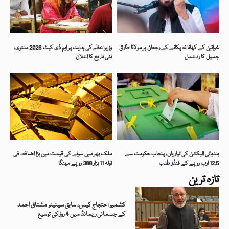
خواتین کے کھانا نہ پکانے کے رجحان پر مولانا طارق
وزیراعظم کی ہدایت پر ایم ڈی کیٹ 2026 ملتوی،
جمیل کا ردعمل
نئی تاریخ کا اعلان
بلدیاتی الیکشن کی تیاریاں، پنجاب حکومت سے
ملک بھر میں سونے کی قیمت میں بڑا اضافہ، فی
12.5 ارب روپے کے فنڈز طلب
تولہ 11 ہزار 300 روپے مہنگا
تازہ ترین
کشمیر احتجاج کیس، سابق سینیٹر مشتاق احمد
کے جسمانی ریمانڈ میں 4 روز کی توسیع