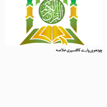
چودھویں پارے کاتفسیری خلاصہ