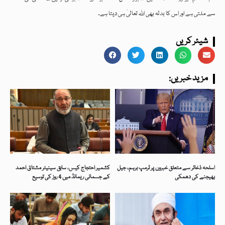
سے ملتی ہے اور اس کا بدلہ بھی اللہ تعالیٰ ہی دیتا ہے۔
شیئر کریں
:مزید خبریں
اسلحہ ذخائر سے متعلق خبروں پر ٹرمپ برہم، جیل
کشمیر احتجاج کیس، سابق سینیٹر مشتاق احمد
بھیجنے کی دھمکی
کے جسمانی ریمانڈ میں 4 روز کی توسیع