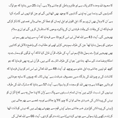
کا معبود اللہ وحدہٗ لاشریک ہے اور ظاہر و باطن کو جاننے والا ہے۔ آیت 25 میں بتایا کہ جو لوگ
گمراہوں کے رہنما ہیں‘ وہ اپنے گناہوں کا بوجھ بھی اٹھائیں گے اور جن کو انہوں نے گمراہ کیا
ہے‘ ان کا وبال بھی ان پر ہو گا۔ اہلِ تقویٰ اور اہلِ ایمان کو عطا کی جانے والی نعمتوں کا ذکر کرکے
فرمایاکہ ان کی وفات کے وقت فرشتے ان کی پاکیزہ روحوں کا استقبال کریں گے اور ان پر سلام
بھیجیں گے۔ آیت 43 سے اللہ تعالیٰ نے نبی کریمﷺ سے فرمایا کہ آپ سے پہلے بھی ہم نے
مردوں کو رسول بنایا تھا‘ جن کی طرف ہم وحی کرتے تھے اور حقانیت کے واضح دلائل اور کتابیں
بھی بھیجیں اور (اے رسولﷺ!) ہم نے آپ کی طرف قرآن نازل کیا تاکہ آپ لوگوں کو ہمارے وہ
احکام وضاحت کے ساتھ بتا دیں‘ جو ان کی طرف اتارے گئے ہیں۔ قرآن نے یہ بھی فرمایا کہ جو
کچھ تم نہیں جانتے وہ اہلِ علم سے پوچھ لو۔ آیت 48 سے اللہ تعالیٰ نے اس امر کو بیان فرمایا کہ
کائنات کی ہر چیز اللہ کی بارگاہ میں مصروفِ عبادت ہے ‘ یہاں تک کہ چیزوں کا سایہ جو دائیں
اور بائیں جھکتا ہے وہ بھی اللہ کو سجدہ کر رہا ہوتا ہے۔ آیت 57 سے بتایا کہ مشرک اللہ کی طرف
بیٹیوں کی نسبت کرتے ہیں‘ وہ ان تمام نسبتوں سے پاک ہے‘ (ان کا اپنا حال یہ ہے کہ) اگر ان کو
بیٹی کی پیدائش کی خبر دی جائے تو ان کا چہر کالا پڑ جاتاہے اور وہ غصے سے بھر جاتے ہیں
(بیٹی کی پیدائش کو) بری خبر جانتے ہوئے‘ اپنی قوم سے چھپتے پھرتے ہیں کہ بیٹی کو ذلت اٹھا
کر زندہ رکھیں (یا رسوائی سے بچنے کیلئے) اسے زندہ درگور کر دیں۔ آیت 66 سے اللہ تعالیٰ کی