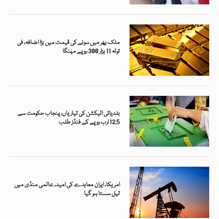
ملک بھر میں سونے کی قیمت میں بڑا اضافہ، فی
تولہ 11 ہزار 300 روپے مہنگا
بلدیاتی الیکشن کی تیاریاں، پنجاب حکومت سے
12.5 ارب روپے کے فنڈز طلب
امریکا، ایران معاہدے کی امید، عالمی منڈی میں
تیل سستا ہو گیا