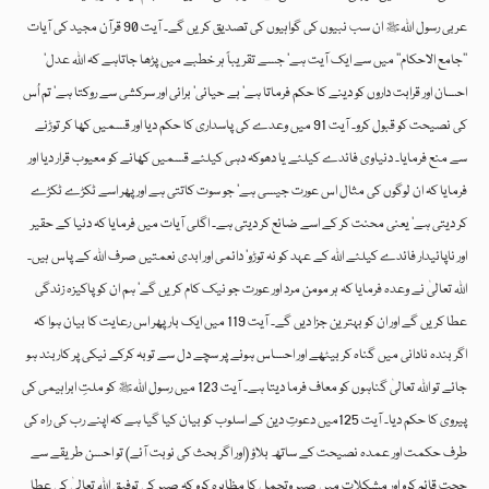
عربی رسول اللہﷺ ان سب نبیوں کی گواہیوں کی تصدیق کریں گے۔ آیت 90 قرآن مجید کی آیات
’’جامع الاحکام‘‘ میں سے ایک آیت ہے‘ جسے تقریباً ہر خطبے میں پڑھا جاتاہے کہ اللہ عدل‘
احسان اور قرابت داروں کو دینے کا حکم فرماتا ہے‘ بے حیائی‘ برائی اور سرکشی سے روکتا ہے‘ تم اُس
کی نصیحت کو قبول کرو۔ آیت 91 میں وعدے کی پاسداری کا حکم دیا اور قسمیں کھا کر توڑنے
سے منع فرمایا۔ دنیاوی فائدے کیلئے یا دھوکہ دہی کیلئے قسمیں کھانے کو معیوب قرار دیا اور
فرمایا کہ ان لوگوں کی مثال اس عورت جیسی ہے‘ جو سوت کاتتی ہے اور پھر اسے ٹکڑے ٹکڑے
کر دیتی ہے‘ یعنی محنت کر کے اسے ضائع کر دیتی ہے۔ اگلی آیات میں فرمایا کہ دنیا کے حقیر
اور ناپائیدار فائدے کیلئے اللہ کے عہد کو نہ توڑو‘ دائمی اور ابدی نعمتیں صرف اللہ کے پاس ہیں۔
اللہ تعالیٰ نے وعدہ فرمایا کہ ہر مومن مرد اور عورت جو نیک کام کریں گے‘ ہم ان کو پاکیزہ زندگی
عطا کریں گے اور ان کو بہترین جزا دیں گے۔ آیت 119 میں ایک بار پھر اس رعایت کا بیان ہوا کہ
اگر بندہ نادانی میں گناہ کر بیٹھے اور احساس ہونے پر سچے دل سے توبہ کرکے نیکی پر کاربند ہو
جائے تو اللہ تعالیٰ گناہوں کو معاف فرما دیتا ہے۔ آیت 123 میں رسول اللہﷺ کو ملتِ ابراہیمی کی
پیروی کا حکم دیا۔ آیت 125میں دعوتِ دین کے اسلوب کو بیان کیا گیا ہے کہ اپنے رب کی راہ کی
طرف حکمت اور عمدہ نصیحت کے ساتھ بلاؤ (اور اگر بحث کی نوبت آئے) تو احسن طریقے سے
حجت قائم کرو اور مشکلات میں صبر وتحمل کا مظاہرہ کرو کہ صبر کی توفیق اللہ تعالیٰ کی عطا