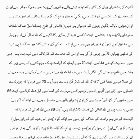
قدرت کی نشانیاں بیان کی گئیں کہ دودھ دینے والے جانوروں کے پیٹ میں خوراک جاتی ہے اور ان
کے معدے کے ایک ہی کارخانے میں رنگین‘ بدبودار اور ناپاک گوبر پیدا ہوتاہے اور خون بنتا ہے
اور ان دونوں ناپاک رنگین چیزوں کے درمیان ہی میں (چاندنی کی طرح چمکتا ہوا) صاف‘ شفاف‘
سفید اور پاکیزہ دودھ بنتا ہے۔ آیت 68 سے شہد کی مکھی کا ذکر ہے کہ اللہ تعالیٰ نے اس چھوٹی
سی مخلوق کو پہاڑوں‘ درختوں اور چھپروں میں اپنا مستحکم گھر بنانے کا شعور عطا کیا‘ پھر شہد
کی مکھی پھولوں کا رَس چوس کر آتی ہے اور اس کے معدے کے کارخانے میں شہد بنتا ہے‘ جس
میں انسانیت کیلئے شفا ہے۔ آیت 76 میں فرمایا کہ قیامت پلک جھپکنے یا اس سے بھی کم
وقت میں قائم ہو جائے گی۔ اگلی آیت میں فرمایا کہ اللہ نے تمہیں سننے‘ دیکھنے اور سمجھنے
کی صلاحیتیں عطا کیں‘ تاکہ تم اللہ کے شکر گزار بندے بنو۔ آیت 79 میں فرمایا کہ جو پرندے
فضاؤں میں اڑتے ہیں‘ اُنہیں اللہ ہی تو بغیر کسی سہارے کے فضا میں قرار عطا کرتا ہے۔ آیت 80
میں جانورں کی کھالوں‘ مویشیوں کی اون‘ پشم اور بالوں سے حاصل ہونے والے فوائد کا ذکر ہے‘
یعنی یہ سب چیزیں اللہ تعالیٰ کی قدرت کا شاہکار ہیں۔ آیت 89 میں اللہ تعالیٰ نے فرمایا کہ
قیامت کے دن ہم ہر امت کے خلاف انہی میں سے ایک گواہ (یعنی اس عہد کے نبی اور رسول )
پیش کریں گے اور (اے رسولِ کریم!) ہم ان سب پر آپ کو گواہ بنا کر پیش کریں گے‘ یعنی ہر نبی
اللہ کی عدالت میں گواہی دے گا کہ اُس نے دعوتِ حق کا فریضہ انجام دیا تھا اور سیدنا محمد