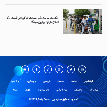
حکومت نے پیٹرولیم مصنوعات کی نئی قیمتوں کا
اعلان کر دیا، پیٹرول مہنگا
ٹیکنالوجی
زراعت
صحت
شہر شہر
ہاروسکوپ
آج کا اخبار
صفحہ اول
پاکستان
بین الاقوامی
کالم اور تجزیہ
کھیل
اداریہ
© 2024, Daily Qaum | تمام جملہ حقوق محفوظ ہیں |