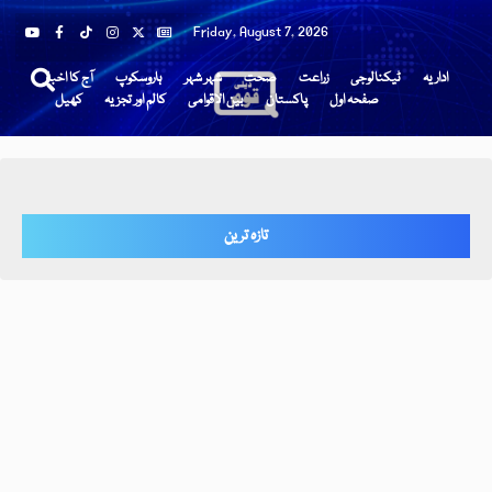
Friday, August 7, 2026
اداریہ
ٹیکنالوجی
زراعت
صحت
شہر شہر
ہاروسکوپ
آج کا اخبار
صفحہ اول
پاکستان
بین الاقوامی
کالم اور تجزیہ
کھیل
تازہ ترین