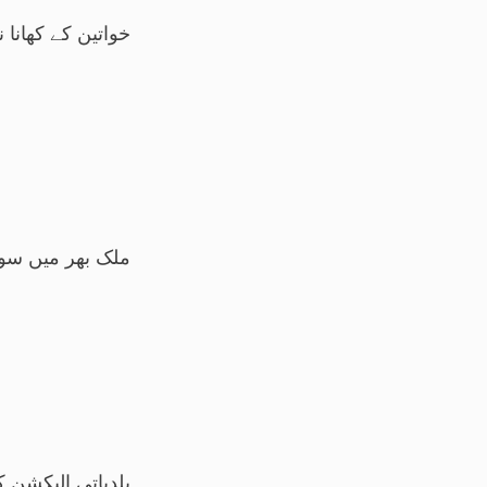
خواتین کے کھانا 
ملک بھر میں سونے کی ق
بلدیاتی الیکشن کی تیاریا