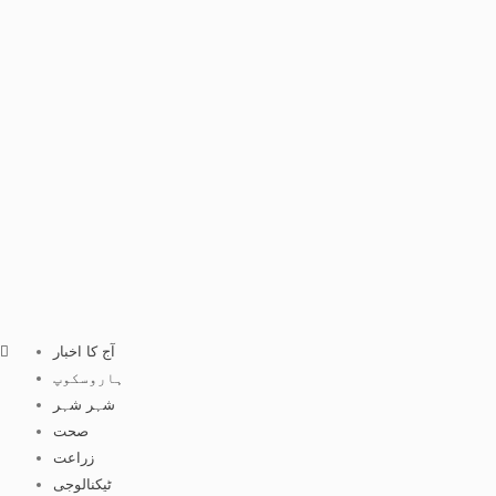
آج کا اخبار
ہاروسکوپ
شہر شہر
صحت
زراعت
ٹیکنالوجی