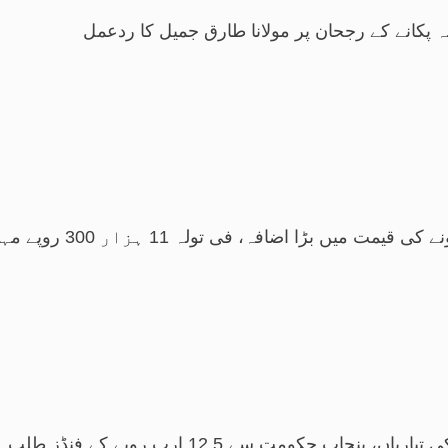
نہ پکانے کے رجحان پر مولانا طارق جمیل کا ردعمل
یمت میں بڑا اضافہ، فی تولہ 11 ہزار 300 روپے مہنگا
ں، پنجاب حکومت سے 12.5 ارب روپے کے فنڈز طلب