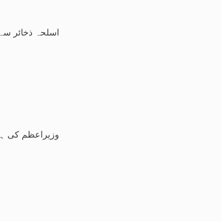
اسلحہ ذخائر سے
وزیراعظم کی ہدایت پر ایم ڈی 