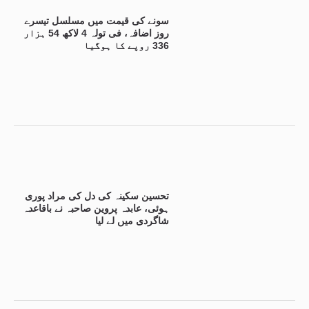
سونے کی قیمت میں مسلسل تیسرے
روز اضافہ، فی تولہ 4 لاکھ 54 ہزار
336 روپے کا ہوگیا
تحسین سکینہ کی دل کی مراد پوری
ہوئی، عابدہ پروین صاحبہ نے باقاعدہ
شاگردی میں لے لیا