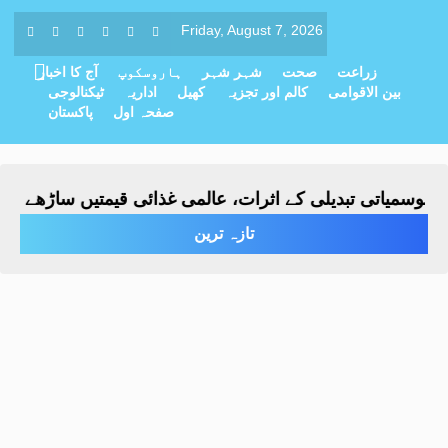
Friday, August 7, 2026
زراعت
صحت
شہر شہر
ہاروسکوپ
آج کا اخبار
بین الاقوامی
کالم اور تجزیہ
کھیل
اداریہ
ٹیکنالوجی
صفحہ اول
پاکستان
وسمیاتی تبدیلی کے اثرات، عالمی غذائی قیمتیں ساڑھے تین س
تازہ ترین