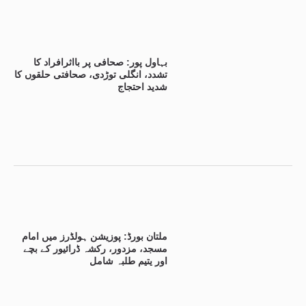
بہاول پور: صحافی پر بااثرافراد کا
تشدد، انگلی توڑدی، صحافتی حلقوں کا
شدید احتجاج
ملتان بورڈ: پوزیشن ہولڈرز میں امام
مسجد، مزدور، رکشہ ڈرائیور کے بچے
اور یتیم طلبہ شامل