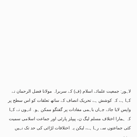
لاہور: جمعیت علمائے اسلام (ف) کے سربراہ مولانا فضل الرحمان نے
کہا ہے کہ کوشش ہے تحریک انصاف کے ساتھ تعلقات کو اس سطح پر
واپس لایا جائے جہاں باہمی مفادات پر گفتگو ممکن ہو۔ انہوں نے کہا
کہ ہمارا اختلاف مسلم لیگ ن، پیپلز پارٹی اور جماعت اسلامی سمیت
کئی جماعتوں سے رہا ہے، لیکن یہ اختلافات لڑائی کی حد تک نہیں
پہنچے۔