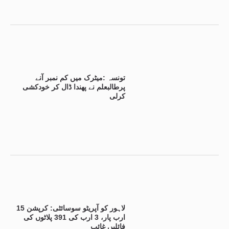
تونسہ :میٹرک میں کم نمبر آنے
پرطالبعلم نے پھندا ڈال کر خودکشی
کرلی
لاہور کو آپریٹو سوسائٹی: کرپشن 15
ارب پار، 3 ارب کی 391 پلاٹوں کی
فائلیں غائب