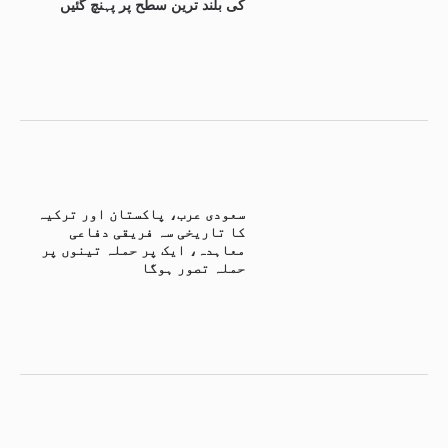
کی بلند ترین سطح پر پہنچ گئیں
سعودی عرب، پاکستان اور ترکیہ
کا تاریخی سہ فریقی دفاعی
معاہدہ، ایک پر حملہ تینوں پر
حملہ تصور ہوگا