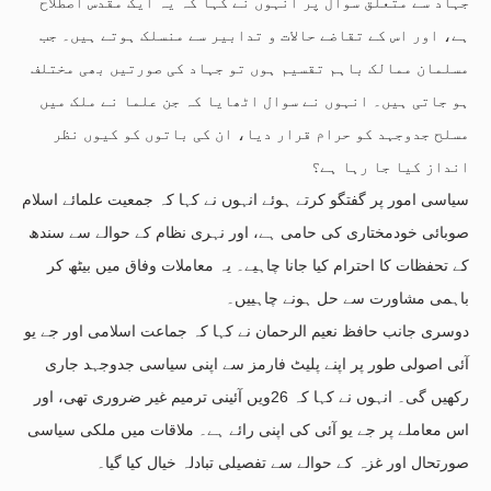
جہاد سے متعلق سوال پر انہوں نے کہا کہ یہ ایک مقدس اصطلاح
ہے، اور اس کے تقاضے حالات و تدابیر سے منسلک ہوتے ہیں۔ جب
مسلمان ممالک باہم تقسیم ہوں تو جہاد کی صورتیں بھی مختلف
ہو جاتی ہیں۔ انہوں نے سوال اٹھایا کہ جن علما نے ملک میں
مسلح جدوجہد کو حرام قرار دیا، ان کی باتوں کو کیوں نظر
انداز کیا جا رہا ہے؟
سیاسی امور پر گفتگو کرتے ہوئے انہوں نے کہا کہ جمعیت علمائے اسلام
صوبائی خودمختاری کی حامی ہے، اور نہری نظام کے حوالے سے سندھ
کے تحفظات کا احترام کیا جانا چاہیے۔ یہ معاملات وفاق میں بیٹھ کر
باہمی مشاورت سے حل ہونے چاہییں۔
دوسری جانب حافظ نعیم الرحمان نے کہا کہ جماعت اسلامی اور جے یو
آئی اصولی طور پر اپنے پلیٹ فارمز سے اپنی سیاسی جدوجہد جاری
رکھیں گی۔ انہوں نے کہا کہ 26ویں آئینی ترمیم غیر ضروری تھی، اور
اس معاملے پر جے یو آئی کی اپنی رائے ہے۔ ملاقات میں ملکی سیاسی
صورتحال اور غزہ کے حوالے سے تفصیلی تبادلہ خیال کیا گیا۔