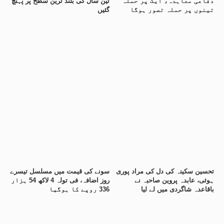
دفاعی معاہدہ، ایک پر حملہ
تین سال کی بلند ترین سطح پر پہنچ
تینوں پر حملہ تصور ہوگا
گئیں
تحسین سکینہ کی دل کی مراد پوری
سونے کی قیمت میں مسلسل تیسرے
ہوئی، عابدہ پروین صاحبہ نے
روز اضافہ، فی تولہ 4 لاکھ 54 ہزار
باقاعدہ شاگردی میں لے لیا
336 روپے کا ہوگیا