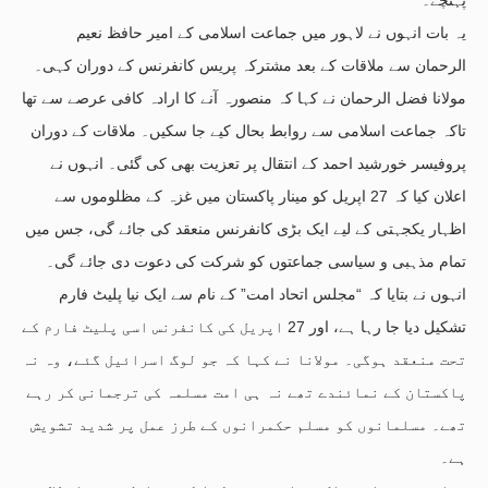
یہ بات انہوں نے لاہور میں جماعت اسلامی کے امیر حافظ نعیم
الرحمان سے ملاقات کے بعد مشترکہ پریس کانفرنس کے دوران کہی۔
مولانا فضل الرحمان نے کہا کہ منصورہ آنے کا ارادہ کافی عرصے سے تھا
تاکہ جماعت اسلامی سے روابط بحال کیے جا سکیں۔ ملاقات کے دوران
پروفیسر خورشید احمد کے انتقال پر تعزیت بھی کی گئی۔ انہوں نے
اعلان کیا کہ 27 اپریل کو مینار پاکستان میں غزہ کے مظلوموں سے
اظہار یکجہتی کے لیے ایک بڑی کانفرنس منعقد کی جائے گی، جس میں
تمام مذہبی و سیاسی جماعتوں کو شرکت کی دعوت دی جائے گی۔
انہوں نے بتایا کہ “مجلس اتحاد امت” کے نام سے ایک نیا پلیٹ فارم
تشکیل دیا جا رہا ہے، اور 27 اپریل کی کانفرنس اسی پلیٹ فارم کے
تحت منعقد ہوگی۔ مولانا نے کہا کہ جو لوگ اسرائیل گئے، وہ نہ
پاکستان کے نمائندے تھے نہ ہی امت مسلمہ کی ترجمانی کر رہے
تھے۔ مسلمانوں کو مسلم حکمرانوں کے طرز عمل پر شدید تشویش
ہے۔