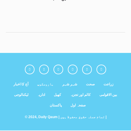
زراعت
صحت
شہر شہر
ہاروسکوپ
آج کا اخبار
بین الاقوامی
کالم اور تجزیہ
کھیل
اداریہ
ٹیکنالوجی
صفحہ اول
پاکستان
© 2024, Daily Qaum | تمام جملہ حقوق محفوظ ہیں |