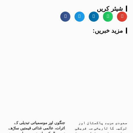
شیئر کریں
:مزید خبریں
سعودی عرب، پاکستان اور
جنگوں اور موسمیاتی تبدیلی کے
ترکیہ کا تاریخی سہ فریقی
اثرات، عالمی غذائی قیمتیں ساڑھے