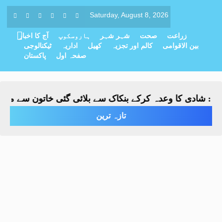
Saturday, August 8, 2026
زراعت
صحت
شہر شہر
ہاروسکوپ
آج کا اخبار
بین الاقوامی
کالم اور تجزیہ
کھیل
اداریہ
ٹیکنالوجی
صفحہ اول
پاکستان
 شادی کا وعدہ کرکے بنکاک سے بلائی گئی خاتون سے مبینہ زیا
تازہ ترین