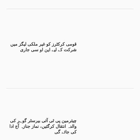
قومی کرکٹرز کو غیر ملکی لیگز میں
شرکت کے لیے این او سی جاری
چیئرمین پی ٹی آئی بیرسٹر گوہر کی
والدہ انتقال کرگئیں، نماز جنازہ آج ادا
کی جائے گی