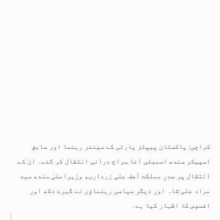
کراچی: پاکستان پیپلز پارٹی کے سینئر رہنما اور سابق
اسپیکر سندھ اسمبلی آغا سراج درانی انتقال کر گئے۔ ان کے
انتقال پر صدرِ مملکت آصف علی زرداری، وزیراعلیٰ سندھ سید
مراد علی شاہ اور دیگر سیاسی رہنماؤں نے گہرے دکھ اور
افسوس کا اظہار کیا ہے۔