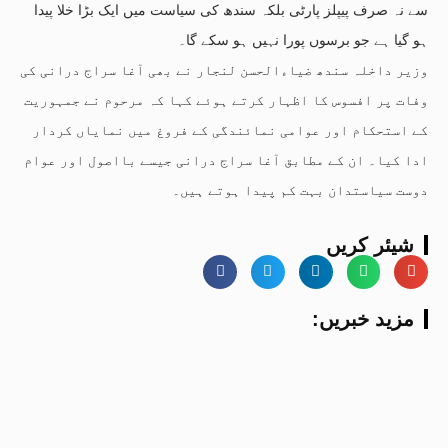
سے نہ صرف پیپلز پارٹی بلکہ سندھ کی سیاست میں ایک بڑا خلا پیدا
ہو گیا ہے جو برسوں پورا نہیں ہو سکے گا۔
وزیر داخلہ سندھ ضیاءالحسن لنجار نے بھی آغا سراج درانی کی
وفات پر افسوس کا اظہار کرتے ہوئے کہا کہ مرحوم نے جمہوریت
کے استحکام اور عوامی نمائندگی کے فروغ میں نمایاں کردار
ادا کیا۔ ان کے مطابق آغا سراج درانی جیسے بااصول اور عوام
دوست سیاستدان بہت کم پیدا ہوتے ہیں۔
شیئر کریں
:مزید خبریں