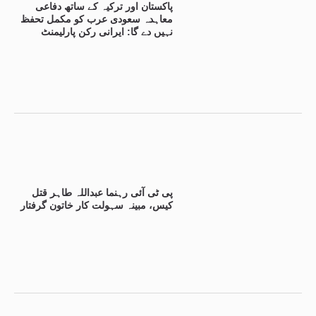
پاکستان اور ترکیہ کے ساتھ دفاعی
معاہدہ سعودی عرب کو مکمل تحفظ
نہیں دے گا: ایرانی رکن پارلیمنٹ
پی ٹی آئی رہنما عبداللہ طاہر قتل
کیس، مبینہ سہولت کار خاتون گرفتار