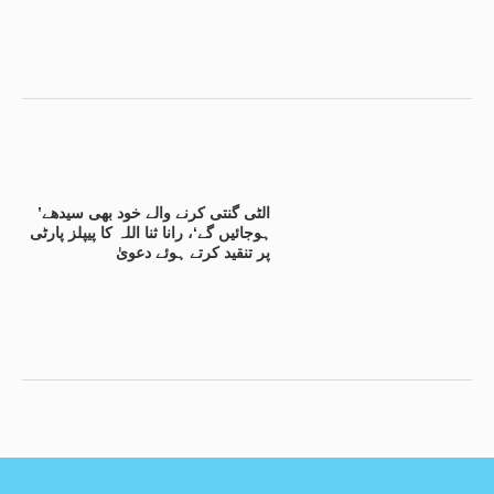
’الٹی گنتی کرنے والے خود بھی سیدھے
ہوجائیں گے‘، رانا ثنا اللہ کا پیپلز پارٹی
پر تنقید کرتے ہوئے دعویٰ