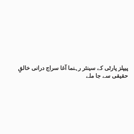
پیپلز پارٹی کے سینئر رہنما آغا سراج درانی خالقِ
حقیقی سے جا ملے