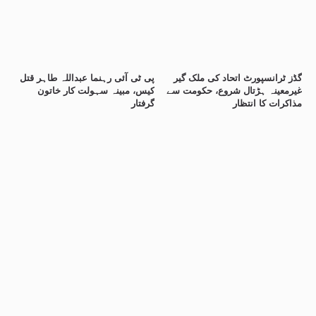
گڈز ٹرانسپورٹ اتحاد کی ملک گیر
پی ٹی آئی رہنما عبداللہ طاہر قتل
غیرمعینہ ہڑتال شروع، حکومت سے
کیس، مبینہ سہولت کار خاتون
مذاکرات کا انتظار
گرفتار