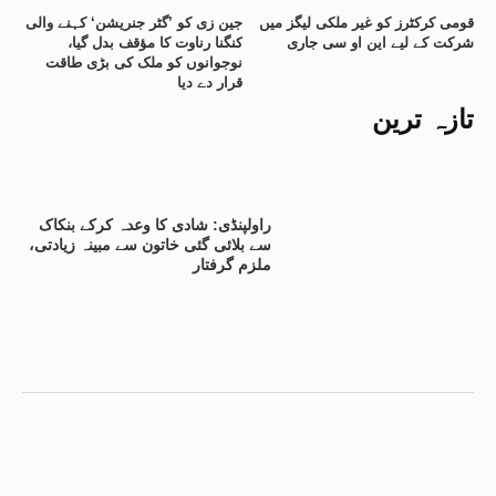
قومی کرکٹرز کو غیر ملکی لیگز میں
جین زی کو ’گٹر جنریشن‘ کہنے والی
شرکت کے لیے این او سی جاری
کنگنا رناوت کا مؤقف بدل گیا،
نوجوانوں کو ملک کی بڑی طاقت
قرار دے دیا
تازہ ترین
راولپنڈی: شادی کا وعدہ کرکے بنکاک
سے بلائی گئی خاتون سے مبینہ زیادتی،
ملزم گرفتار