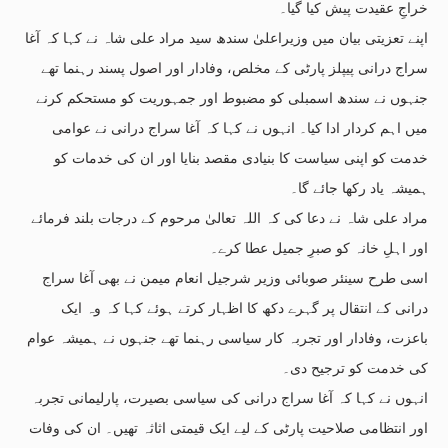
خراجِ عقیدت پیش کیا گیا۔
اپنے تعزیتی بیان میں وزیراعلیٰ سندھ سید مراد علی شاہ نے کہا کہ آغا
سراج درانی پیپلز پارٹی کے مخلص، وفادار اور اصول پسند رہنما تھے
جنہوں نے سندھ اسمبلی کو مضبوط اور جمہوریت کو مستحکم کرنے
میں اہم کردار ادا کیا۔ انہوں نے کہا کہ آغا سراج درانی نے عوامی
خدمت کو اپنی سیاست کا بنیادی مقصد بنایا اور ان کی خدمات کو
ہمیشہ یاد رکھا جائے گا۔
مراد علی شاہ نے دعا کی کہ اللہ تعالیٰ مرحوم کے درجات بلند فرمائے
اور اہلِ خانہ کو صبرِ جمیل عطا کرے۔
اسی طرح سینئر صوبائی وزیر شرجیل انعام میمن نے بھی آغا سراج
درانی کے انتقال پر گہرے دکھ کا اظہار کرتے ہوئے کہا کہ وہ ایک
باعزت، وفادار اور تجربہ کار سیاسی رہنما تھے جنہوں نے ہمیشہ عوام
کی خدمت کو ترجیح دی۔
انہوں نے کہا کہ آغا سراج درانی کی سیاسی بصیرت، پارلیمانی تجربہ
اور انتظامی صلاحیت پارٹی کے لیے ایک قیمتی اثاثہ تھیں۔ ان کی وفات