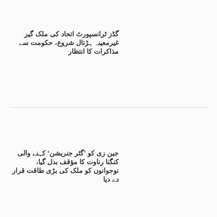
گڈز ٹرانسپورٹ اتحاد کی ملک گیر
غیرمعینہ ہڑتال شروع، حکومت سے
مذاکرات کا انتظار
جین زی کو ’گٹر جنریشن‘ کہنے والی
کنگنا رناوت کا مؤقف بدل گیا،
نوجوانوں کو ملک کی بڑی طاقت قرار
دے دیا