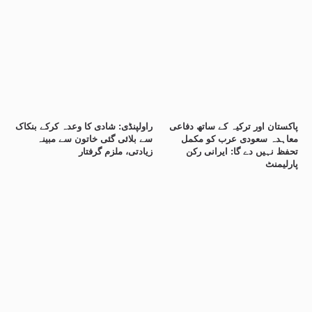
پاکستان اور ترکیہ کے ساتھ دفاعی
راولپنڈی: شادی کا وعدہ کرکے بنکاک
معاہدہ سعودی عرب کو مکمل
سے بلائی گئی خاتون سے مبینہ
تحفظ نہیں دے گا: ایرانی رکن
زیادتی، ملزم گرفتار
پارلیمنٹ