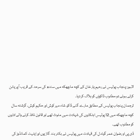
لاہور: پنجاب پولیس نے رحیم یار خان کے کچہ ماچھکہ میں سندھ کی سرحد کے قریب آپریشن
کرتے ہوئے دو مطلوب ڈاکوؤں کو ہلاک کر دیا۔
ترجمان پنجاب پولیس کے مطابق مارے گئے ڈاکو، شاہ میر کوش اور حکیم کوش، گزشتہ سال
کچہ ماچھکہ میں 12 پولیس اہلکاروں کی شہادت میں ملوث تھے اور قانون نافذ کرنے والے اداروں
کو مطلوب تھے۔
ڈی پی او رضوان عمر گوندل کی قیادت میں پولیس نے بکتر بند گاڑیوں اور ایلیٹ کمانڈوز کی