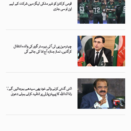
قومی کرکٹرز کو غیر ملکی لیگز میں شرکت کے لیے
این او سی جاری
چیئرمین پی ٹی آئی بیرسٹر گوہر کی والدہ انتقال
کرگئیں، نماز جنازہ آج ادا کی جائے گی
’الٹی گنتی کرنے والے خود بھی سیدھے ہوجائیں گے‘،
رانا ثنا اللہ کا پیپلز پارٹی پر تنقید کرتے ہوئے دعویٰ