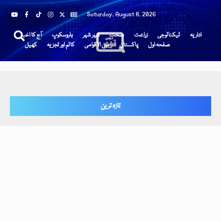
Saturday, August 8, 2026
اداریہ
ٹیکنالوجی
زراعت
صحت
شہر شہر
ہاروسکوپ
آج کا اخبار
صفحہ اول
پاکستان
بین الاقوامی
کالم اور تجزیہ
کھیل
تازہ ترین