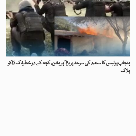
پنجاب پولیس کا سندھ کی سرحد پر بڑا آپریشن، کچہ کے دو خطرناک ڈاکو
ہلاک