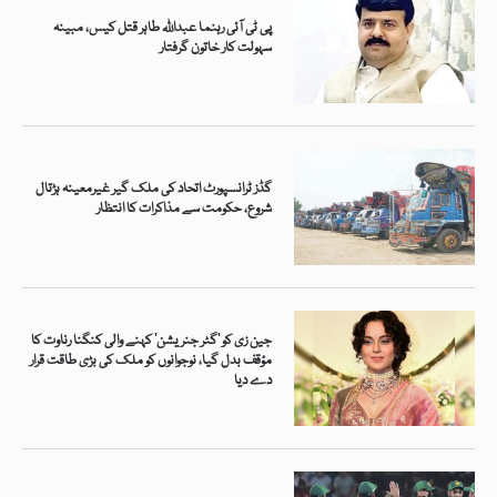
پی ٹی آئی رہنما عبداللہ طاہر قتل کیس، مبینہ
سہولت کار خاتون گرفتار
گڈز ٹرانسپورٹ اتحاد کی ملک گیر غیرمعینہ ہڑتال
شروع، حکومت سے مذاکرات کا انتظار
جین زی کو ’گٹر جنریشن‘ کہنے والی کنگنا رناوت کا
مؤقف بدل گیا، نوجوانوں کو ملک کی بڑی طاقت قرار
دے دیا