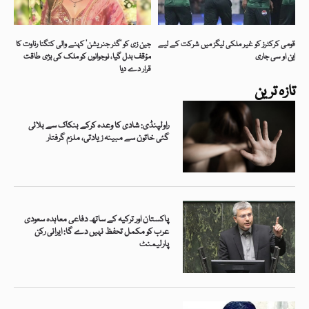
قومی کرکٹرز کو غیر ملکی لیگز میں شرکت کے لیے
جین زی کو ’گٹر جنریشن‘ کہنے والی کنگنا رناوت کا
این او سی جاری
مؤقف بدل گیا، نوجوانوں کو ملک کی بڑی طاقت
قرار دے دیا
تازہ ترین
راولپنڈی: شادی کا وعدہ کرکے بنکاک سے بلائی
گئی خاتون سے مبینہ زیادتی، ملزم گرفتار
پاکستان اور ترکیہ کے ساتھ دفاعی معاہدہ سعودی
عرب کو مکمل تحفظ نہیں دے گا: ایرانی رکن
پارلیمنٹ