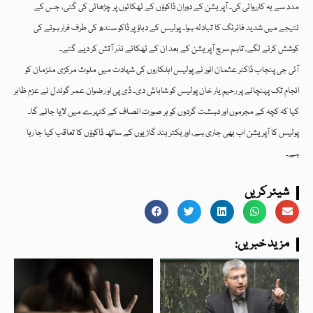
مدد سے یہ کارروائی کی۔ آپریشن کے دوران ڈاکوؤں کے ٹھکانوں پر چڑھائی کی گئی، جس کے
نتیجے میں شدید فائرنگ کا تبادلہ ہوا۔ پولیس کے دباؤ پر ڈاکو سندھ کی طرف فرار ہونے کی
کوشش کرنے لگے، تاہم سرچ آپریشن کے بعد ان کے ٹھکانے نذر آتش کر دیے گئے۔
آئی جی پنجاب ڈاکٹر عثمان انور نے پولیس اہلکاروں کی شہادت میں ملوث مرکزی ملزمان کو
انجام تک پہنچانے پر رحیم یار خان پولیس کو شاباش دی۔ ڈی پی او رضوان عمر گوندل نے عزم ظاہر
کیا کہ کچہ کے مجرموں اور دہشت گردوں کو ہر صورت انصاف کے کٹہرے میں لایا جائے گا۔
پولیس کا آپریشن اب بھی جاری ہے، اور بکتر بند گاڑیوں کے ساتھ ڈاکوؤں کا تعاقب کیا جا رہا
ہے۔
شیئر کریں
:مزید خبریں