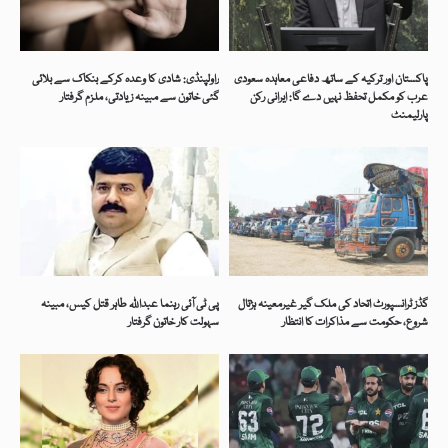
پاکستان اور ترکیہ کے ساتھ دفاعی معاہدہ سعودی
راولپنڈی: شادی کا وعدہ کرکے بنکاک سے بلائی
عرب کو مکمل تحفظ نہیں دے گا: ایرانی رکن
گئی خاتون سے مبینہ زیادتی، ملزم گرفتار
پارلیمنٹ
گڈز ٹرانسپورٹ اتحاد کی ملک گیر غیرمعینہ ہڑتال
پی ٹی آئی رہنما عبداللہ طاہر قتل کیس، مبینہ
شروع، حکومت سے مذاکرات کا انتظار
سہولت کار خاتون گرفتار