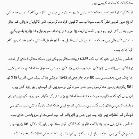
مشکلات کا سامنا کر رہے ہیں۔
ان کا کہنا تھا کہ پنجاب حکومت نے اس بڑے بحران میں بہترین انداز میں کام کیا ہے، جو ملکی
تاریخ میں کم ہی نظر آتا ہے۔ سیلاب سے لاکھوں افراد متاثر ہوئے، کئی کالونیاں دریاؤں کے بہاؤ
میں بنائی گئی تھیں جنہیں نقصان اٹھانا پڑا۔ وزیراعلیٰ پنجاب مریم نواز جلد بڑا ریلیف پیکیج
سامنے لانے والی ہیں جبکہ مستقبل کے لیے قلیل، وسط اور طویل المدتی منصوبہ بندی پر کام
کیا جا رہا ہے۔
عظمیٰ بخاری نے بتایا کہ اب تک 4335 دیہات متاثر ہو چکے ہیں جبکہ متاثرہ آبادی کی تعداد
42 لاکھ سے زائد ہے۔ 21 لاکھ افراد اور ساڑھے 15 لاکھ مویشی محفوظ مقامات پر منتقل کیے
جا چکے ہیں۔ بدقسمتی سے 60 افراد جاں بحق اور 1543 مویشی ہلاک ہوئے ہیں۔ تقریباً 18 لاکھ
581 ایکڑ زرعی زمین متاثر ہوئی ہے جس سے دالوں اور سبزیوں کی قیمتیں بھی بڑھ گئی ہیں۔
انہوں نے کہا کہ جلالپور سمیت مختلف مقامات پر وزیراعلیٰ کی نگرانی میں ریسکیو آپریشن اور
ریلیف کیمپس قائم کیے گئے ہیں۔ سیلاب تفریح نہیں بلکہ ایک بڑی آزمائش ہے۔ ساتھ ہی
ڈینگی کے خطرات بھی بڑھ رہے ہیں جس پر قابو پانے کے لیے اسپرے اور سرویلنس جاری ہے۔
عظمیٰ بخاری نے مزید بتایا کہ متاثرین کو 5 لاکھ لیٹر صاف پانی اور ایک لاکھ 60 ہزار بوتلیں
فراہم کی گئی ہیں۔ عوام سے اپیل ہے کہ پانی کم ہونے پر انتظامیہ کی اجازت کے بغیر متاثرہ