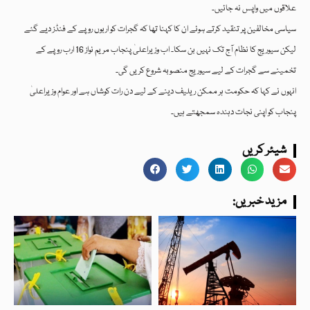
علاقوں میں واپس نہ جائیں۔
سیاسی مخالفین پر تنقید کرتے ہوئے ان کا کہنا تھا کہ گجرات کو اربوں روپے کے فنڈز دیے گئے
لیکن سیوریج کا نظام آج تک نہیں بن سکا۔ اب وزیراعلیٰ پنجاب مریم نواز 16 ارب روپے کے
تخمینے سے گجرات کے لیے سیوریج منصوبہ شروع کریں گی۔
انہوں نے کہا کہ حکومت ہر ممکن ریلیف دینے کے لیے دن رات کوشاں ہے اور عوام وزیراعلیٰ
پنجاب کو اپنی نجات دہندہ سمجھتے ہیں۔
شیئر کریں
:مزید خبریں