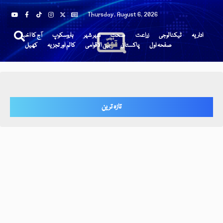
Thursday, August 6, 2026
اداریہ
ٹیکنالوجی
زراعت
صحت
شہر شہر
ہاروسکوپ
آج کا اخبار
صفحہ اول
پاکستان
بین الاقوامی
کالم اور تجزیہ
کھیل
تازہ ترین