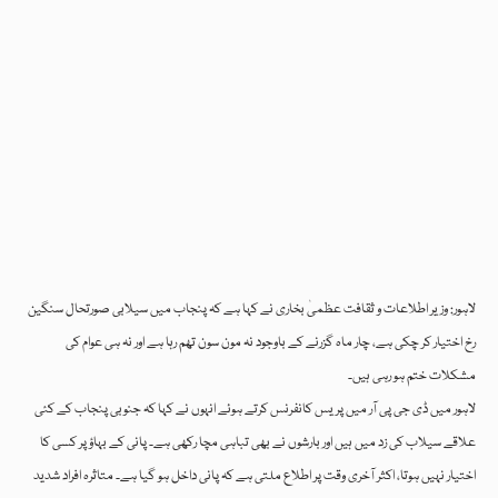
لاہور: وزیر اطلاعات و ثقافت عظمیٰ بخاری نے کہا ہے کہ پنجاب میں سیلابی صورتحال سنگین
رخ اختیار کر چکی ہے، چار ماہ گزرنے کے باوجود نہ مون سون تھم رہا ہے اور نہ ہی عوام کی
مشکلات ختم ہو رہی ہیں۔
لاہور میں ڈی جی پی آر میں پریس کانفرنس کرتے ہوئے انہوں نے کہا کہ جنوبی پنجاب کے کئی
علاقے سیلاب کی زد میں ہیں اور بارشوں نے بھی تباہی مچا رکھی ہے۔ پانی کے بہاؤ پر کسی کا
اختیار نہیں ہوتا، اکثر آخری وقت پر اطلاع ملتی ہے کہ پانی داخل ہو گیا ہے۔ متاثرہ افراد شدید