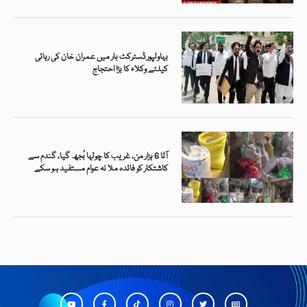
بہاولپور ڈسٹرکٹ بار میں عمران خان کی رہائی
کیلئے وکلاء کا بڑا احتجاج
آٹا 6 ہزار من، غریب کا چولہا بُجھ گیا، گندم سے
کاشتکار کو فائدہ ملا نہ عوام مستفید ہو سکے