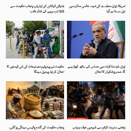
امریکا، ایران معاہدے کی امید، عالمی منڈی میں
بلدیاتی الیکشن کی تیاریاں، پنجاب حکومت سے
تیل سستا ہو گیا
12.5 ارب روپے کے فنڈز طلب
ایران غزہ مذاکرات میں حماس کے ساتھ کھڑا رہے
حکومت نے پیٹرولیم مصنوعات کی نئی قیمتوں کا
گا، صدر پزشکیان کا اعلان
اعلان کر دیا، پیٹرول مہنگا
بڑھتے سٹریٹ کرائم سے شہرمیں خوف و ہراس
پنجاب حکومت کی گندم پالیسی مہنگی پڑ گئی،