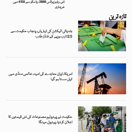
نئی ریلیزپرائس 3800، پاسکو سے 4150 میں
خریداری
تازہ ترین
بلدیاتی الیکشن کی تیاریاں، پنجاب حکومت سے
12.5 ارب روپے کے فنڈز طلب
امریکا، ایران معاہدے کی امید، عالمی منڈی میں
تیل سستا ہو گیا
حکومت نے پیٹرولیم مصنوعات کی نئی قیمتوں کا
اعلان کر دیا، پیٹرول مہنگا