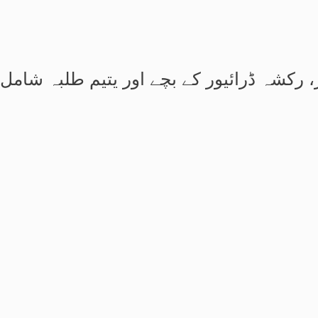
 رکشہ ڈرائیور کے بچے اور یتیم طلبہ شامل