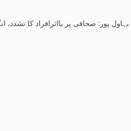
بہاول پور: صحافی پر بااثرافراد کا تشدد، 