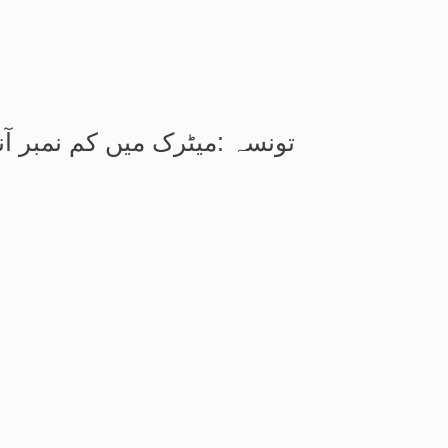
تونسہ :میٹرک میں کم نمبر آ