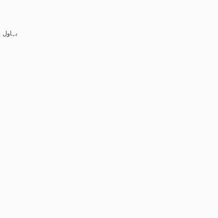
بہاول پور: صحافی