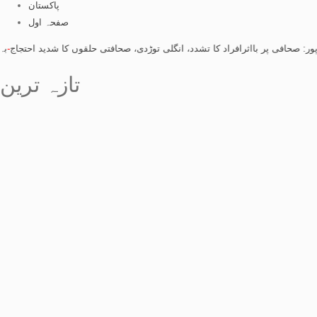
پاکستان
صفحہ اول
 پر بااثرافراد کا تشدد، انگلی توڑدی، صحافتی حلقوں کا شدید احتجاج
-
بہاول پور: ص
تازہ ترین