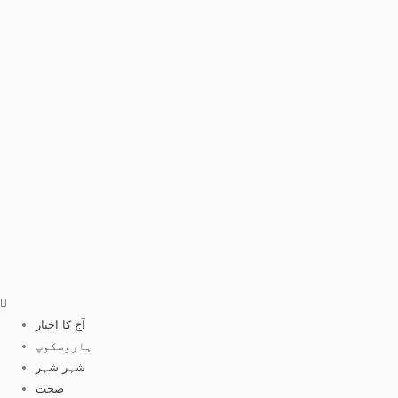
آج کا اخبار
ہاروسکوپ
شہر شہر
صحت