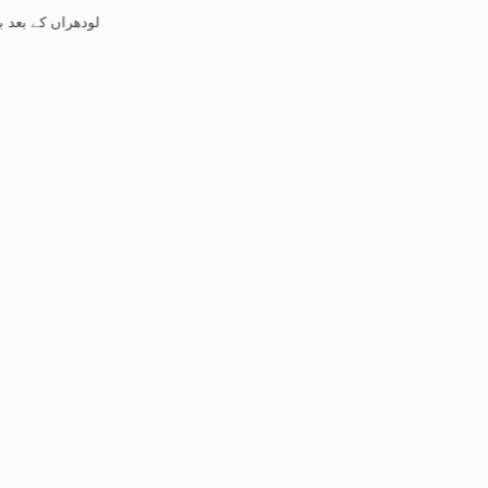
لودھراں کے بعد بہاولپور می