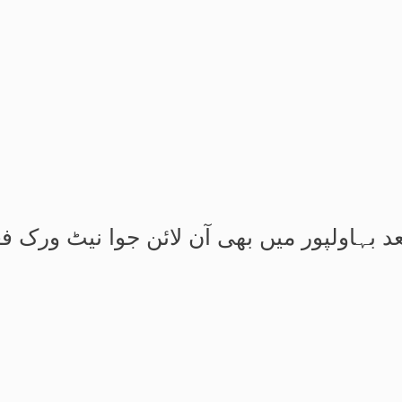
د بہاولپور میں بھی آن لائن جوا نیٹ ورک ف