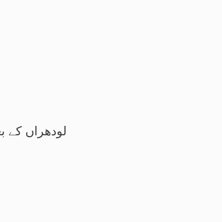
لودھراں کے بع