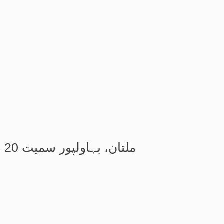
ملتان، بہاولپور سمیت 20 صوبے: مقتدرہ کا حتمی فیصلہ، ن لیگ سمیت سب پارٹیاں تیار، پی پی کا انکار