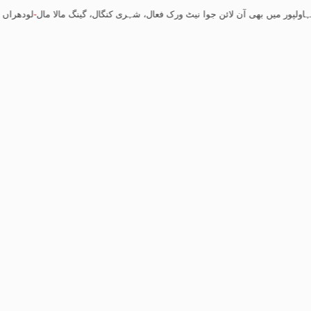
ں بھی آن لائن جوا نیٹ ورک فعال، شہری کنگال، گینگ مالا مال
-
لودھراں کے بعد بہا