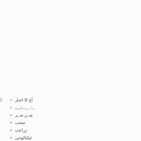
آج کا اخبار
ہاروسکوپ
شہر شہر
صحت
زراعت
ٹیکنالوجی