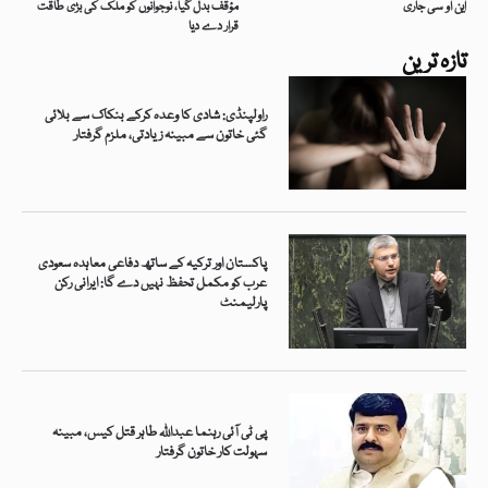
این او سی جاری
مؤقف بدل گیا، نوجوانوں کو ملک کی بڑی طاقت
قرار دے دیا
تازہ ترین
راولپنڈی: شادی کا وعدہ کرکے بنکاک سے بلائی
گئی خاتون سے مبینہ زیادتی، ملزم گرفتار
پاکستان اور ترکیہ کے ساتھ دفاعی معاہدہ سعودی
عرب کو مکمل تحفظ نہیں دے گا: ایرانی رکن
پارلیمنٹ
پی ٹی آئی رہنما عبداللہ طاہر قتل کیس، مبینہ
سہولت کار خاتون گرفتار