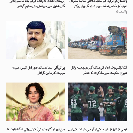
پاکستان اور ترکیہ کے ساتھ دفاعی معاہدہ سعودی
راولپنڈی: شادی کا وعدہ کرکے بنکاک سے بلائی
عرب کو مکمل تحفظ نہیں دے گا: ایرانی رکن
گئی خاتون سے مبینہ زیادتی، ملزم گرفتار
پارلیمنٹ
گڈز ٹرانسپورٹ اتحاد کی ملک گیر غیرمعینہ ہڑتال
پی ٹی آئی رہنما عبداللہ طاہر قتل کیس، مبینہ
شروع، حکومت سے مذاکرات کا انتظار
سہولت کار خاتون گرفتار
قومی کرکٹرز کو غیر ملکی لیگز میں شرکت کے لیے
جین زی کو ’گٹر جنریشن‘ کہنے والی کنگنا رناوت کا