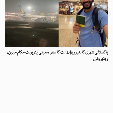
پاکستانی شہری کا بغیر ویزا بھارت کا سفر، ممبئی ایئرپورٹ حکام حیران،
ویڈیو وائرل