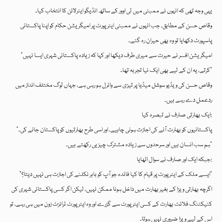
یہی وجہ تھی کہ انہوں نے ممبئی میں لی اوور کے ساتھ انڈیگو ایئرلائن کا انتخاب کیا۔
وقاص حسن کے مطابق، جب انہوں نے ممبئی ایئرپورٹ پر امیگریشن حکام کو اپنا پاکستانی
پاسپورٹ دکھایا تو وہ بھی حیران رہ گئے۔
“امیگریشن افسر نے حیرت سے میری طرف دیکھا اور کہا کہ زیادہ پاکستانی شہری ایسا نہیں
کرتے، یہ ان کے لیے بھی ایک نیا تجربہ تھا۔”
وقاص حسن کی ویڈیو سوشل میڈیا پر تیزی سے وائرل ہو رہی ہے، جہاں لوگ مختلف انداز میں
ردعمل دے رہے ہیں۔
ایک بھارتی صارف نے تبصرہ کیا:
“پاکستانیوں کو بھارت آنے کی اجازت ہونی چاہیے، اور اسی طرح بھارتیوں کو پاکستان جانے کی۔
ہم سب انسان ہیں اور سرحدوں سے زیادہ مشترک چیزیں رکھتے ہیں۔”
جبکہ ایک اور صارف نے سوال اٹھایا:
“ایسے ملک کے ایئرپورٹ پر قیام کا کیا فائدہ جو آپ کو باہر نکلنے کی اجازت ہی نہیں دیتا؟”
اگرچہ بھارتی ویزا کے بغیر بھارت میں داخل ہونا ممکن نہیں، لیکن اگر کسی پاکستانی شہری کی
کنیکٹنگ فلائٹ بھارت کے کسی ایئرپورٹ سے گزرے اور وہ ایئرپورٹ ٹرانزٹ زون میں ہی رہے، تو
اس کے لیے ویزا ضروری نہیں ہوتا۔