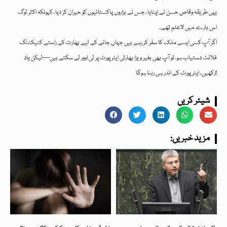
یہی طریقہ وقاص حسن نے اپنایا، جس نے ہزاروں پاکستانیوں کو حیران کر دیا، کیونکہ اکثر لوگ
اس بارے میں لاعلم تھے۔
اگر آپ کسی ایسے ملک کا سفر کر رہے ہیں جہاں جانے کے لیے بھارت کے راستے کنیکٹنگ
فلائٹ دستیاب ہو، تو آپ بھی بغیر ویزا بھارتی ایئرپورٹ پر لی اوور لے سکتے ہیں—لیکن یاد
رکھیں، ایئرپورٹ کے اندر ہی رہنا ہوگا!
شیئر کریں
:مزید خبریں