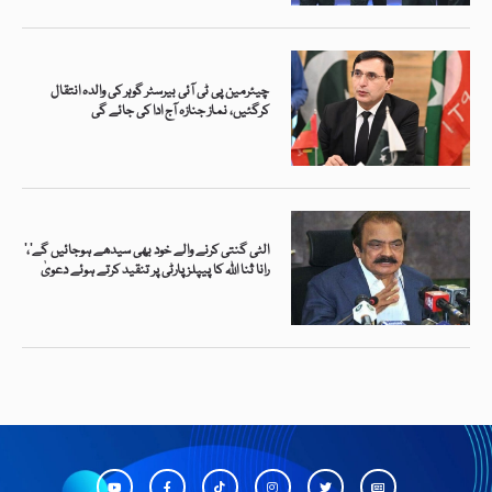
چیئرمین پی ٹی آئی بیرسٹر گوہر کی والدہ انتقال
کرگئیں، نماز جنازہ آج ادا کی جائے گی
’الٹی گنتی کرنے والے خود بھی سیدھے ہوجائیں گے‘،
رانا ثنا اللہ کا پیپلز پارٹی پر تنقید کرتے ہوئے دعویٰ