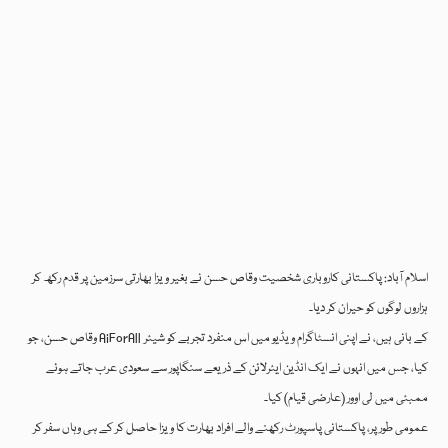
اسلام آباد: پاکستانی کاروباری شخصیت وقاص حسن نے بغیر ویزا بھارتی سرزمین پر قدم رکھ کر
ہزاروں لوگوں کو حیران کر دیا۔
وقاص حسن، جو AiForAll کے بانی ہیں، نے اپنی انسٹاگرام ویڈیو میں اس منفرد تجربے کو شیئر
کیا، جس میں انہوں نے ایک انڈین ایئرلائن کے ذریعے سنگاپور سے سعودی عرب جاتے ہوئے
ممبئی میں لی اوور (عارضی قیام) کیا۔
عمومی طور پر، پاکستانی پاسپورٹ رکھنے والے افراد بھارت کا ویزا حاصل کر کے ہی وہاں سفر کر