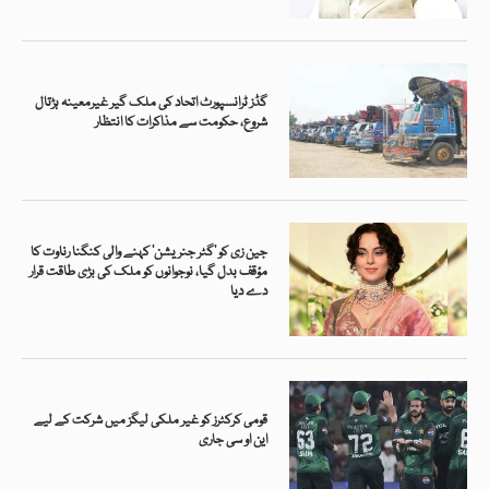
گڈز ٹرانسپورٹ اتحاد کی ملک گیر غیرمعینہ ہڑتال
شروع، حکومت سے مذاکرات کا انتظار
جین زی کو ’گٹر جنریشن‘ کہنے والی کنگنا رناوت کا
مؤقف بدل گیا، نوجوانوں کو ملک کی بڑی طاقت قرار
دے دیا
قومی کرکٹرز کو غیر ملکی لیگز میں شرکت کے لیے
این او سی جاری