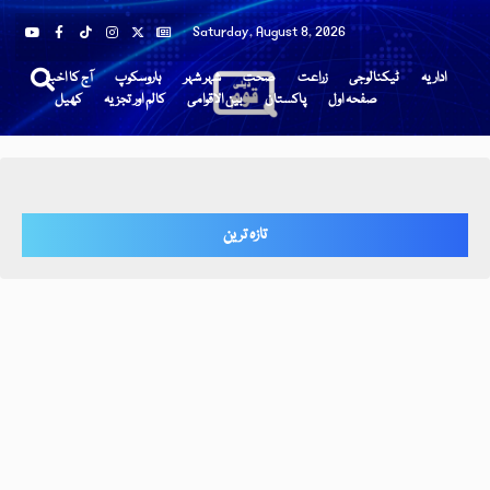
Saturday, August 8, 2026
اداریہ
ٹیکنالوجی
زراعت
صحت
شہر شہر
ہاروسکوپ
آج کا اخبار
صفحہ اول
پاکستان
بین الاقوامی
کالم اور تجزیہ
کھیل
تازہ ترین