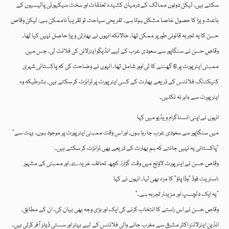
سکتے ہیں، لیکن دونوں ممالک کے درمیان کشیدہ تعلقات اور سخت سیکیورٹی پالیسیوں کے
باعث ویزا کا حصول خاصا مشکل ہوتا ہے۔ تفریحی سیاحت تو تقریباً ناممکن ہے، لیکن وقاص
حسن کا یہ تجربہ قانونی طور پر ممکن تھا، حالانکہ انہوں نے بھارتی ویزا حاصل نہیں کیا تھا۔
وقاص حسن نے سنگاپور سے سعودی عرب کے لیے انڈیگو ایئرلائن کی فلائٹ لی، جس میں
ممبئی ایئرپورٹ پر 6 گھنٹے کا لی اوور شامل تھا۔ انہوں نے وضاحت کی کہ پاکستانی شہری
کنیکٹنگ فلائٹس کے ذریعے بھارت کے کسی ایئرپورٹ پر ٹرانزٹ کر سکتے ہیں، بشرطیکہ وہ
ایئرپورٹ سے باہر نہ نکلیں۔
انہوں نے اپنی انسٹاگرام ویڈیو میں کہا
“میں سنگاپور سے سعودی عرب جا رہا ہوں، اور اس وقت ممبئی ایئرپورٹ پر موجود ہوں۔ بہت سے
پاکستانی یہ نہیں جانتے کہ ہم بھارت کے ذریعے بھی ٹرانزٹ کر سکتے ہیں۔”
وقاص حسن نے ایئرپورٹ لاؤنج میں وقت گزارا، کچھ تحائف خریدے، اور ممبئی کے مشہور
اسٹریٹ فوڈ “وڈا پاؤ” کا مزہ بھی لیا۔ انہوں نے کہا:
“یہ ایک دلچسپ اور مزیدار تجربہ ہے۔”
وقاص حسن نے اس راستے کا انتخاب کرنے کی ایک اور بڑی وجہ بھی بیان کی۔ ان کے مطابق،
انڈین ایئرلائنز اکثر مشرق سے مغرب جانے والی فلائٹس کے لیے بہتر اور سستی ڈیلز آفر کرتی ہیں۔