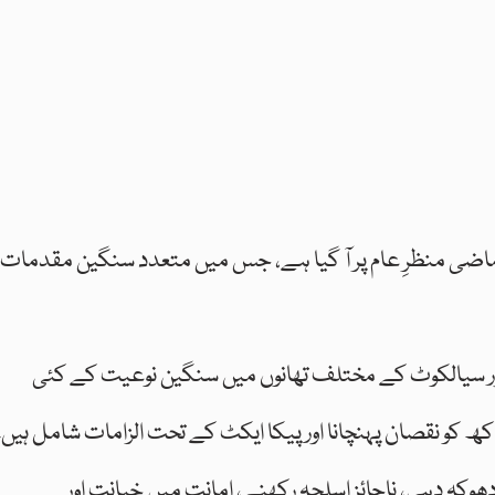
ماضی منظرِ عام پر آ گیا ہے، جس میں متعدد سنگین مقدمات
ور سیالکوٹ کے مختلف تھانوں میں سنگین نوعیت کے کئی
ھ کو نقصان پہنچانا اور پیکا ایکٹ کے تحت الزامات شامل ہیں۔
ھوکہ دہی، ناجائز اسلحہ رکھنے، امانت میں خیانت اور