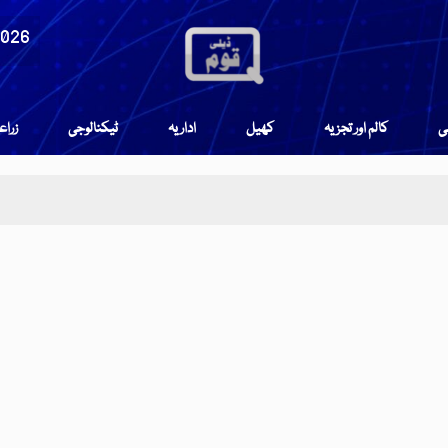
2026
می
کالم اور تجزیہ
کھیل
اداریہ
ٹیکنالوجی
زرا