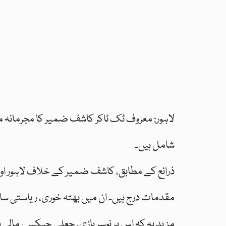
لاہور: معروف ٹک ٹاکر کاشف ضمیر کا مجرمانہ 
شامل ہیں۔
ذرائع کے مطابق، کاشف ضمیر کے خلاف لاہور ا
مقدمات درج ہیں۔ ان میں بھتہ خوری، ریاستی ساک
مزید یہ کہ اس پر نوسر بازی، جعلی چیکس، مالی د