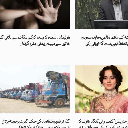
کیہ کے ساتھ دفاعی معاہدہ سعودی
راولپنڈی: شادی کا وعدہ کرکے بنکاک سے بلائی گئ
حفظ نہیں دے گا: ایرانی رکن
خاتون سے مبینہ زیادتی، ملزم گرفتار
 جنریشن‘ کہنے والی کنگنا رناوت کا
گڈز ٹرانسپورٹ اتحاد کی ملک گیر غیرمعینہ ہڑتال
نوجوانوں کو ملک کی بڑی طاقت قرار
شروع، حکومت سے مذاکرات کا انتظار