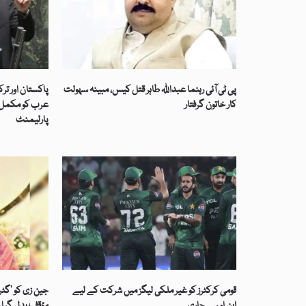
پی ٹی آئی رہنما عبداللہ طاہر قتل کیس، مبینہ سہولت
پاکستان اور تر
کار خاتون گرفتار
عرب کو مکمل ت
پارلیمنٹ
قومی کرکٹرز کو غیر ملکی لیگز میں شرکت کے لیے
جین زی کو ’گٹر
این او سی جاری
مؤقف بدل گیا، 