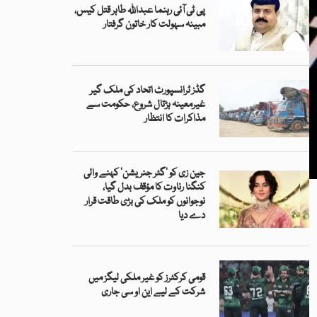
پی ٹی آئی رہنما عبداللہ طاہر قتل کیس،
مبینہ سہولت کار خاتون گرفتار
گڈز ٹرانسپورٹ اتحاد کی ملک گیر
غیرمعینہ ہڑتال شروع، حکومت سے
مذاکرات کا انتظار
جین زی کو ’گٹر جنریشن‘ کہنے والی
کنگنا رناوت کا مؤقف بدل گیا،
نوجوانوں کو ملک کی بڑی طاقت قرار
دے دیا
قومی کرکٹرز کو غیر ملکی لیگز میں
شرکت کے لیے این او سی جاری