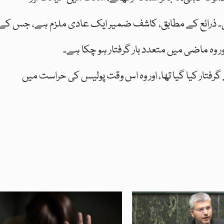
ں۔ ذرائع کے مطابق، کاشف ضمیر ایک عادی ملزم ہے، جس کے
 وہ ماضی میں متعدد بار گرفتار ہو چکا ہے۔
فتار کیا گیا تھا، اور وہ اس وقت پولیس کی حراست میں