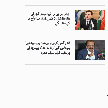
چیئرمین پی ٹی آئی بیرسٹر گوہر کی
والدہ انتقال کرگئیں، نماز جنازہ آج ادا
کی جائے گی
’الٹی گنتی کرنے والے خود بھی سیدھے
ہوجائیں گے‘، رانا ثنا اللہ کا پیپلز پارٹی
پر تنقید کرتے ہوئے دعویٰ