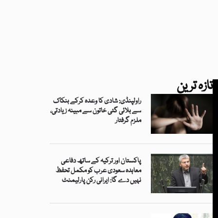
تازہ ترین
راولپنڈی: شادی کا وعدہ کرکے بنکاک
سے بلائی گئی خاتون سے مبینہ زیادتی،
ملزم گرفتار
پاکستان اور ترکیہ کے ساتھ دفاعی
معاہدہ سعودی عرب کو مکمل تحفظ
نہیں دے گا: ایرانی رکن پارلیمنٹ