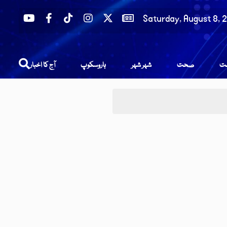
Saturday, August 8, 
عت
صحت
شہر شہر
ہاروسکوپ
آج کا اخبار