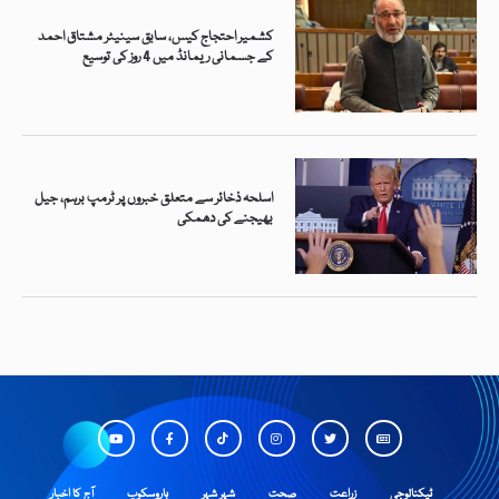
کشمیر احتجاج کیس، سابق سینیٹر مشتاق احمد
کے جسمانی ریمانڈ میں 4 روز کی توسیع
اسلحہ ذخائر سے متعلق خبروں پر ٹرمپ برہم، جیل
بھیجنے کی دھمکی
ٹیکنالوجی
زراعت
صحت
شہر شہر
ہاروسکوپ
آج کا اخبار