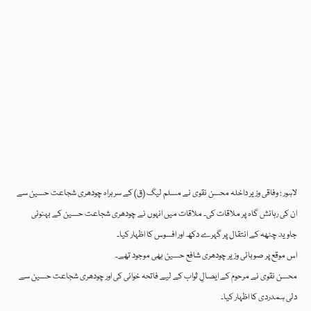
لاہور : وفاقی وزیر داخلہ محسن نقوی نے مسلم لیگ (ق) کے سربراہ چودھری شجاعت حسین سے
ان کی رہائش گاہ پر ملاقات کی۔ ملاقات میں انہوں نے چودھری شجاعت حسین کے بہنوئی
جاوید چٹھہ کے انتقال پر گہرے دکھ اور افسوس کا اظہار کیا۔
اس موقع پر صوبائی وزیر چودھری شافع حسین بھی موجود تھے۔
محسن نقوی نے مرحوم کے ایصالِ ثواب کے لیے فاتحہ خوانی کی اور چودھری شجاعت حسین سے
دلی ہمدردی کا اظہار کیا۔