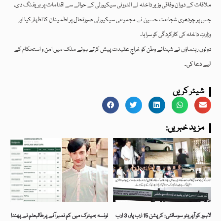
ملاقات کے دوران وفاقی وزیر داخلہ نے اندرونی سیکیورٹی کے حوالے سے اقدامات پر بریفنگ دی،
جس پر چودھری شجاعت حسین نے مجموعی سیکیورٹی صورتحال پر اطمینان کا اظہار کیا اور
وزارتِ داخلہ کی کارکردگی کو سراہا۔
دونوں رہنماؤں نے شہدائے وطن کو خراجِ عقیدت پیش کرتے ہوئے ملک میں امن و استحکام کے
لیے دعا کی۔
شیئر کریں
:مزید خبریں
لاہور کو آپریٹو سوسائٹی: کرپشن 15 ارب پار، 3 ارب
تونسہ :میٹرک میں کم نمبر آنے پرطالبعلم نے پھندا