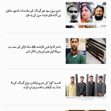
ندیم سپل سود خور گینگ کے مقدمات کمزور، خاتون
بے گناہ قرار، فرنٹ مین کی راہ فرار
نشتر کا بڑا طبی کارنامہ، 20 سالہ لڑکی کے معدے
سے8 کیل بغیر آپریشن نکال لئے
تلمبہ “قوم” کی خبر پر ایکشن، ہراج گینگ کے 4
غنڈے گرفتار، سافٹ ویئر اپ ڈیٹ