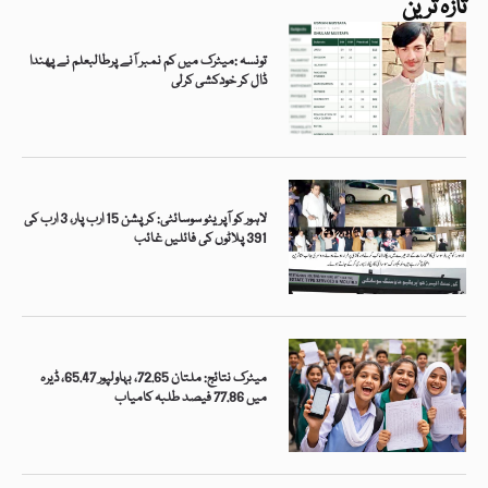
تازہ ترین
تونسہ :میٹرک میں کم نمبر آنے پرطالبعلم نے پھندا
ڈال کر خودکشی کرلی
لاہور کو آپریٹو سوسائٹی: کرپشن 15 ارب پار، 3 ارب کی
391 پلاٹوں کی فائلیں غائب
میٹرک نتائج: ملتان 72.65، بہاولپور 65.47، ڈیرہ
میں 77.86 فیصد طلبہ کامیاب