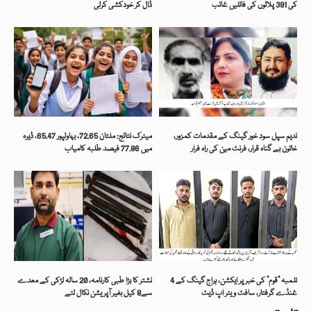
کی 391 پلاٹوں کی فائلیں غائب
ڈال کر خودکشی کرلی
ندیم سپل سود خور گینگ کے مقدمات کمزور،
میٹرک نتائج: ملتان 72.65، بہاولپور 65.47، ڈیرہ
خاتون بے گناہ قرار، فرنٹ مین کی راہ فرار
میں 77.86 فیصد طلبہ کامیاب
تلمبہ “قوم” کی خبر پر ایکشن، ہراج گینگ کے 4
نشتر کا بڑا طبی کارنامہ، 20 سالہ لڑکی کے معدے
غنڈے گرفتار، سافٹ ویئر اپ ڈیٹ
سے8 کیل بغیر آپریشن نکال لئے