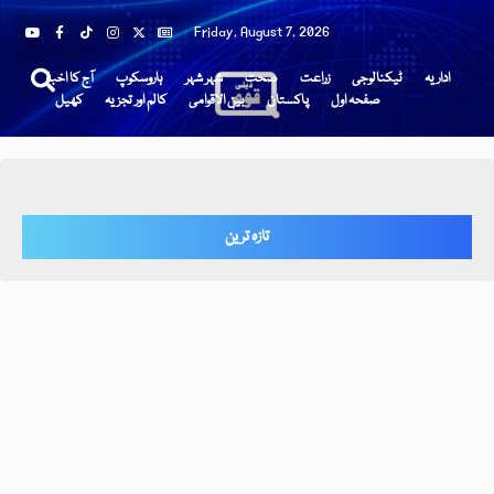
Friday, August 7, 2026
اداریہ
ٹیکنالوجی
زراعت
صحت
شہر شہر
ہاروسکوپ
آج کا اخبار
صفحہ اول
پاکستان
بین الاقوامی
کالم اور تجزیہ
کھیل
تازہ ترین