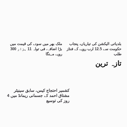
بلدیاتی الیکشن کی تیاریاں، پنجاب
ملک بھر میں سونے کی قیمت میں
حکومت سے 12.5 ارب روپے کے فنڈز
بڑا اضافہ، فی تولہ 11 ہزار 300
طلب
روپے مہنگا
تازہ ترین
کشمیر احتجاج کیس، سابق سینیٹر
مشتاق احمد کے جسمانی ریمانڈ میں 4
روز کی توسیع