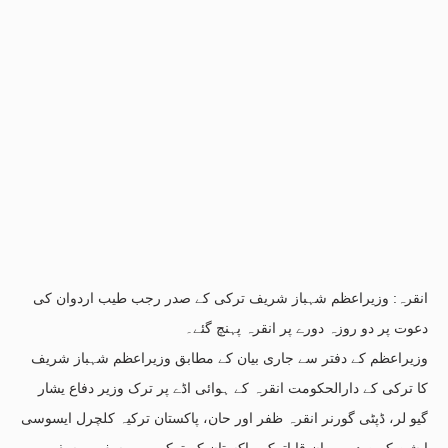
انقرہ: وزیراعظم شہباز شریف ترکی کے صدر رجب طیب اردوان کی
دعوت پر دو روزہ دورے پر انقرہ پہنچ گئے۔
وزیراعظم کے دفتر سے جاری بیان کے مطابق وزیراعظم شہباز شریف
کا ترکی کے دارالحکومت انقرہ کے ہوائی اڈے پر ترک وزیر دفاع یشار
گیو لر، ڈپٹی گورنر انقرہ ظفر اور حان، پاکستان ترکیہ کلچرل ایسوسی
ایشن کے صدر برہان قایاترک، پاکستان کے ترکیہ میں سفیر یوسف