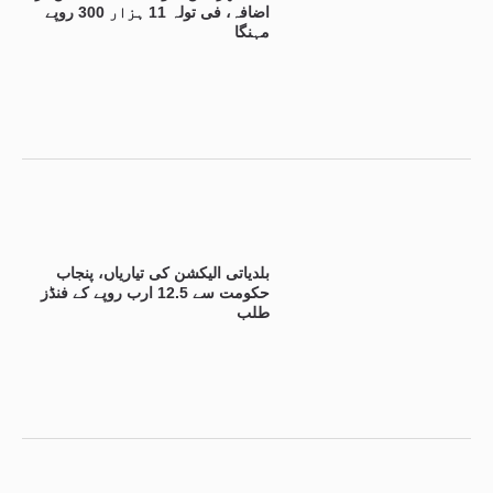
اضافہ، فی تولہ 11 ہزار 300 روپے
مہنگا
بلدیاتی الیکشن کی تیاریاں، پنجاب
حکومت سے 12.5 ارب روپے کے فنڈز
طلب