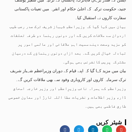
جنید، حکومت ترکیہ کے اعلیٰ حکام اور انقرہ میں تعینات پاکستانی
سفارت کاروں نے استقبال کیا۔
بیان میں کہا گیا کہ وزیراعظم شہباز شریف ترک صدر رجب طیب
اردوان سے ملاقات کریں گے اور دونوں رہنما دو طرفہ تعلقات
کو مزید وسعت دینے سمیت اہم علاقائی اور عالمی امور پر
تبادلہ خیال کریں گے۔ بعد ازاں دونوں رہنماؤں کے درمیان
مشترکہ پریس کانفرنس بھی ہوگی۔
بیان میں مزید کہا گیا کہ اپنے قیام کے دوران وزیراعظم شہباز شریف
ترک سرمایہ کاروں اور کاروباری وفود سے بھی ملاقات کریں گے۔
وزیراعظم کے ہمراہ نائب وزیرِاعظم اور وزیر خارجہ اسحاق
ڈار، وزیر اطلاعات و نشریات عطا اللہ تارڑ اور معاون خصوصی
طارق فاطمی بھی ہیں۔
شیئر کریں