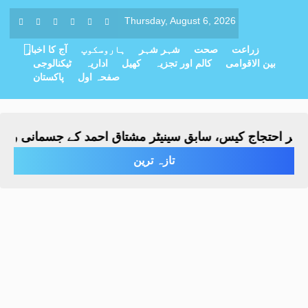
Thursday, August 6, 2026
زراعت
صحت
شہر شہر
ہاروسکوپ
آج کا اخبار
بین الاقوامی
کالم اور تجزیہ
کھیل
اداریہ
ٹیکنالوجی
صفحہ اول
پاکستان
حتجاج کیس، سابق سینیٹر مشتاق احمد کے جسمانی ریمانڈ میں 4 روز کی ت
تازہ ترین