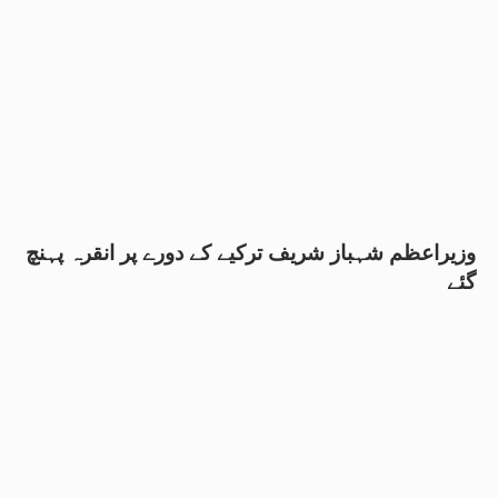
وزیراعظم شہباز شریف ترکیے کے دورے پر انقرہ پہنچ
گئے