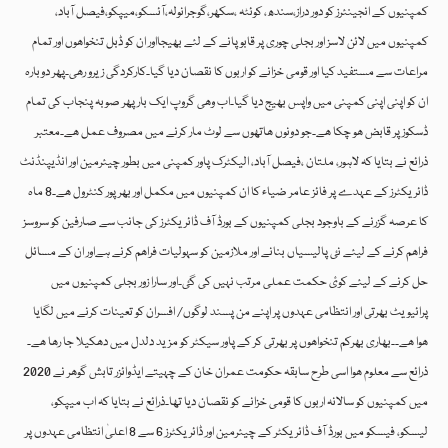
کمپنیوں کے انجینئرز کو دور دراز،سندھ، کوئٹہ ،سکھر،گوجرانولہ،آئسکو،میپکو،فیصل آباد،
کمپنیوں میں لائن لاسز اور بجلی چوری پر قابو پانے کے لئے بھیجااور ان کو ڈبل تنخواھوں اور تمام
مراعات سے مستفید کیا اور قومی خزانے کو اربوں کا نقصان دیا گیا۔کارکردگی زیرو رھی۔پھر دوبارہ
ان کو اپنی اپنی کمپنی میں واپس بھیج دیا گیا۔اب وھی گروپ ایک بار پھر صوبہ پنجاب کی تمام
ڈسکوز پر قابض ھو چکا ھے۔جو دونوں ھاتھوں سے لوٹ مار کرنے میں مصروف عمل ھے۔معتبر
ذرائع نے بتایا کہ لاہور، ملتان ،فیصل آباد، الیکٹرک پاور کمپنی میں بطور چیئرمین اور انڈیپنڈنٹ
ڈائریکٹرز کے عہدے پر فائز عامر ضیاء کا ان کمپنیوں میں مکمل اور بھر پور کنٹرول ھے۔8 ماہ
کا عرصہ گزرنے کے باوجود بجلی کمپنیوں کے بورڈ آف ڈائریکٹرز کی جانب سے صارفین کو سروسز
فراھم کرنے کے لیئے نئ پالیسیاں بنانے اور ملازمین کو سہولیات فراھم کرنے ہےاور ان کے مسائل
حل کرنے کے لیئے کوئ حکمت عملی مرتب نہیں کی گئ۔اور سارا زور بجلی کمپنیوں میں
پرائیویٹ بھرتی اور انتظامی عہدوں پر اپنے من پسند لوگوں/ افسران کو تعینات کرنے میں لگایا
ھوا ھے۔۔بھاری بھرکم تنخواھوں پر بھرتی کر کے پاور سیکٹر کو مزید دلدل میں دھکیلا جا رھا ھے۔
ذرائع سے معلوم ھوا اسی طرح سابقہ حکومت عمران خان کے چہیتے ایڈوائزر تابش گوھر نے 2020
میں کمپنیوں کو سالانہ اربوں کا قومی خزانے کو نقصان دیا تھا۔ذرائع نے بتایا کہ اب میپکو،
لیسکو، فیسکو میں بورڈ آف ڈائریکٹر کے چیئرمین اور ڈائریکٹرز 6 سے 8 اعلیٰ انتظامی عہدوں پر