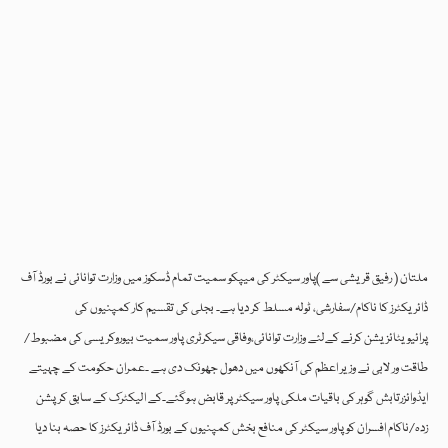
ملتان ( رفیق قریشی سے )پاور سیکٹر کی میپکو سمیت تمام ڈسکوز میں وزارت توانائی نے بورڈ آف
ڈائریکٹرز کا ناکام/سفارشی، ٹولہ مسلط کر دیا ہے۔ بجلی کی تقسیم کار کمپنیوں کی
پرائیویٹائزیشن کرنے کےلئے وزارت توانائی،وفاقی سیکرٹری پاور سمیت بیوروکریسی کی مضبوط/
طاقت ور لابی نے وزیر اعظم کی آنکھوں میں دھول جھونک دی ہے ۔عمران حکومت کے چہیتے
ایڈوائزرتابش گوہر کی باقیات ملکی پاور سیکٹر پر قابض ہوگئے۔کے الیکٹرک کے سابق کرپشن
زدہ/ناکام افسران کو پاور سیکٹر کی منافع بخش کمپنیوں کے بورڈ آف ڈائریکٹرز کا حصہ بنا دیا