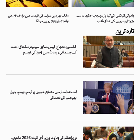
بلدیاتی الیکشن کی تیاریاں، پنجاب حکومت سے
ملک بھر میں سونے کی قیمت میں بڑا اضافہ، فی
12.5 ارب روپے کے فنڈز طلب
تولہ 11 ہزار 300 روپے مہنگا
تازہ ترین
کشمیر احتجاج کیس، سابق سینیٹر مشتاق احمد
کے جسمانی ریمانڈ میں 4 روز کی توسیع
اسلحہ ذخائر سے متعلق خبروں پر ٹرمپ برہم، جیل
بھیجنے کی دھمکی
وزیراعظم کی ہدایت پر ایم ڈی کیٹ 2026 ملتوی،