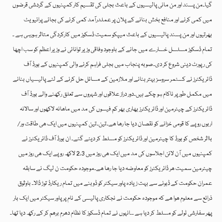
گیا۔من پسند اور من مانی پالیسیوں کے باعث بجلی کی تقسیم کار کمپنیوں کے گردشی قرضوں
میں کمی کرنے اور منافع بخش بنانے کے پلان پر عملدرآمد کمی کرنے کی بجائے پرائیویٹ
بھرتیوں اور من پسند پالیسیوں کے باعث میپکو سمیت ڈسکوز میں کارکردگی متاثر ہورہی ہے ۔
تمام ڈسکوز مسلسل خسارے میں جانے کے باوجود وفاقی وزیر توانائی نے وزیر اعظم کو سب اچھا
کی رپورٹ دینی شروع کر دی۔صوبہ پنجاب میں بجلی فراہم کرنے والی کمپنیوں کے بورڈ آف
ڈائریکٹرز نے کسٹمر سروسز بہتر بنانے اور ملازمین کے مسائل حل کرنے کے لئے پالیسیاں بنانے
میں مکمل طور پر ناکام ہو چکے ہیں۔دور دراز علاقوں اور شہروں سے تعلق رکھنے والے بورڈ آف
ڈائریکٹرز کے چیئرمین اور ڈائریکٹرز بھاری بھر کم فیسوں کی مد میں ماھانہ لاکھوں اور سالانہ
اربوں روپے کا قومی خزانے کو نقصان دیا جا رھا ھے۔تین۔تین کمپنیوں میں ایک ھی طاقت ور/
بااثر شخص کو بورڈ کا چیئرمین اور ڈائریکٹرز کو مسلط کر دیئے گئے۔ ان بورڈ آف ڈائریکٹرز نے
کمپنیوں میں آن لائن اجلاسوں کی مد میں ایک ھی روز میں 2،3 لاکھ روپے ایک ھی روز میں
چیئرمین سمیت ھر ڈائریکٹرز کو معاوضہ دیا جا رھا ھے۔موجودہ حکومت ن لیگ نے سابقہ
عمران حکومت کے ڈبونے سے بہت زیادہ پاور سیکٹر کو ڈوبنے میں تمام ریکارڈ توڑ ڈالا۔ باوثوق
ذرائع سے معلوم ھوا ھے کہ موجودہ حکومت نے نجکاری پالیسی کے نام پر پاور سیکٹر میں ایک بار
پھر سفارشی ٹولے کو مسلط کر دیا ہے ۔۔انہوں نے تمام ڈسکوز کا نظام دھرم برھم کر کے رکھ دیا تھا۔