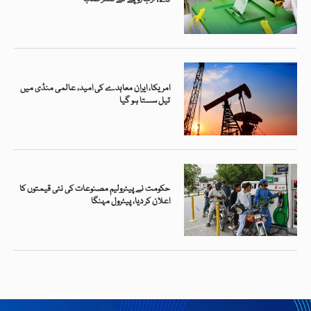
امریکا، ایران معاہدے کی امید، عالمی منڈی میں
تیل سستا ہو گیا
حکومت نے پیٹرولیم مصنوعات کی نئی قیمتوں کا
اعلان کر دیا، پیٹرول مہنگا