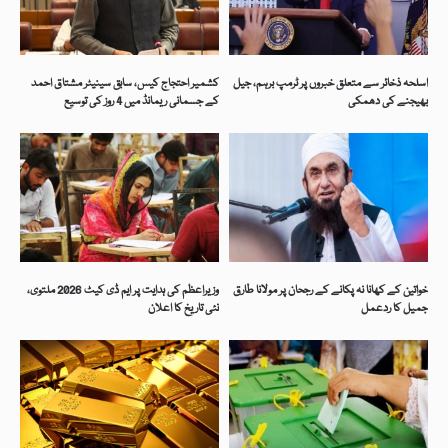
اسلحہ ذخائر سے متعلق خبروں پر ٹرمپ برہم، جیل
کشمیر احتجاج کیس، سابق سینیٹر مشتاق احمد
بھیجنے کی دھمکی
کے جسمانی ریمانڈ میں 4 روز کی توسیع
خواتین کے کھانا نہ پکانے کے رجحان پر مولانا طارق
وزیراعظم کی ہدایت پر ایم ڈی کیٹ 2026 ملتوی،
جمیل کا ردعمل
نئی تاریخ کا اعلان