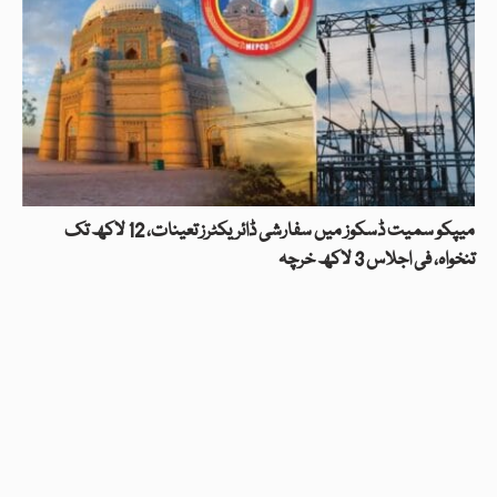
میپکو سمیت ڈسکوز میں سفارشی ڈائریکٹرز تعینات، 12 لاکھ تک
تنخواہ، فی اجلاس 3 لاکھ خرچہ