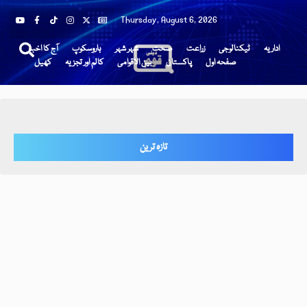
Thursday, August 6, 2026
اداریہ
ٹیکنالوجی
زراعت
صحت
شہر شہر
ہاروسکوپ
آج کا اخبار
صفحہ اول
پاکستان
بین الاقوامی
کالم اور تجزیہ
کھیل
تازہ ترین