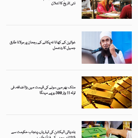
نئی تاریخ کا اعلان
خواتین کے کھانا نہ پکانے کے رجحان پر مولانا طارق
جمیل کا ردعمل
ملک بھر میں سونے کی قیمت میں بڑا اضافہ، فی
تولہ 11 ہزار 300 روپے مہنگا
بلدیاتی الیکشن کی تیاریاں، پنجاب حکومت سے
12.5 ارب روپے کے فنڈز طلب