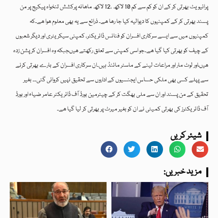
پرائیویٹ بھرتی کر کے ان کو کم سے کم 10 لاکھ ،12 لاکھ ماھانہ پرکشش تنخواہ پیکیج پر من
پسند بھرتی کر کے کمپنیوں کا دیوالیہ کیا جا رھا ھے۔ ذرائع سے یہ بھی معلوم ھوا ھے۔کہ
کمپنیوں میں سے ایسے سرکاری افسران کو فنانس ڈائریکٹر، کمپنی سیکریٹری اور دیگر شعبوں
کے چیف کو بھرتی کیا گیا ھے۔جو اسی کمپنی سے تعلق رکھتے ھیںجبکہ وہ افسران کرپشن زدہ
ھیںاور لوٹ مار اور مراعات لینے کے ماسٹر مائنڈ ہیں۔ان سرکاری افسران کے بارے بھرتی کرنے
سے پہلے کسی بھی ملکی حساس ایجنسیوں کے اداروں سے تحقیق نہیں کروائی گئی۔۔ بغیر
تحقیق کے من پسند اور ان سے ملی بھگت کر کے چیئرمین بورڈ آف ڈائریکٹر عامر ضیاء اور بورڈ
آف ڈائریکٹرز کی بھرتی کمیٹی نے ان کو بغیر میرٹ پر بھرتی کر لیا گیا ھے۔
شیئر کریں
:مزید خبریں