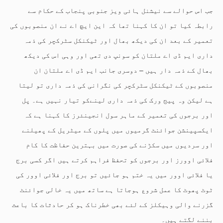
جب اس حوالے سے نیشنل ہائی ویز جنوبی پنجاب کے حکام سے
رابطہ کیا تو ان کا کہنا تھا کہ این ایچ اے نے ان منصوبوں کی
تعمیر کے بعد ان کی دیکھ بھال اور ٹیکنکل سٹرکچر کی ذمہ
داری ایم ڈی اے ملتان کو سونپ دی تھی اور وہی اس کی دیکھ
بھال کے ذمہ دار ہیں – دوسری جانب ایم ڈی اے ملتان ان
منصوبوں کے ٹیکنکل سٹرکچر کی نگرانی کی ذمہ داری تو لیتا
ہے لیکن وہ پیج ورک کی ذمہ داری لینےکو تیار نہیں ہے۔ پل
اور برجوں کی تعمیر کے ماہر سول انجینئرز کا کہنا ہے کہ
ایکسپینشن جوائنٹ گرمیوں میں پلوں کے میٹریل کے پھیلنے
اور سردیوں میں سکڑنے کی صورت میں بہترین حفاظت کا کام
فلائی اوورز اور برجوں کو تحفظ فراہم کرتے ہیں اگر کسی برج
یا فلائی اوور میں یہ ختم ہو جائیں تو برج اور فلائی اوور کی
ٹوٹ پھوٹ کا عمل شروع ہوجاتا ہے ساتھ میں یہ خالی جوائنٹ
گزرنے والی وہیکلز کے لئے بھی خطرناک ہو کر حادثات کا باعث
بننے لگتے ہیں۔