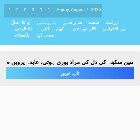
Friday, August 7, 2026
زراعت
صحت
شہر شہر
ہاروسکوپ
آج کا اخبار
بین الاقوامی
کالم اور تجزیہ
کھیل
اداریہ
ٹیکنالوجی
صفحہ اول
پاکستان
 سکینہ کی دل کی مراد پوری ہوئی، عابدہ پروین صاحبہ نے ب
تازہ ترین