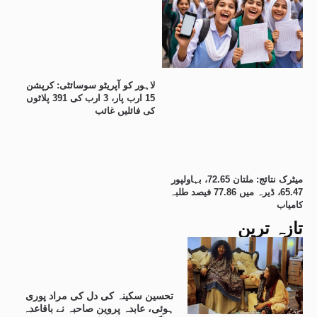
لاہور کو آپریٹو سوسائٹی: کرپشن
15 ارب پار، 3 ارب کی 391 پلاٹوں
کی فائلیں غائب
میٹرک نتائج: ملتان 72.65، بہاولپور
65.47، ڈیرہ میں 77.86 فیصد طلبہ
کامیاب
تازہ ترین
تحسین سکینہ کی دل کی مراد پوری
ہوئی، عابدہ پروین صاحبہ نے باقاعدہ