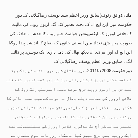
ملتان(واثق رئوف)سابق وزیر اعظم سید یوسف رضاگیلانی کے دور
حکومت میں این ایچ اے کے تحت تعمیر کئے گئے اربوں روپے کی مالیت
کے فلائی اوورز کے ایکسپینشن جوائنٹ ختم ہونے کا خدشہ ، حادثے کی
صورت میں بڑی تعداد میں انسانی جانوں کے ضیاع کا اندیشہ پیدا ہوگیا۔
این ایچ اے اور ایم ڈی اے دیکھ بھال کی ذمہ داری ایک دوسرے پر ڈالنے
لگے۔ سابق وزیر اعظم یوسف رضاگیلانی کے
دورحکومت2008ءتا2011ءمیں ملتان شہر میں انٹرسٹی رنگ روڈ
کے تحت فلائی اوورز نیشنل ہائی ویز کے زیر تحت تعمیر کئے گئے
تھے جن پر اربوں روپے خرچ ہوئے تھے۔ انٹرسٹی رنگ روڈ کے
فلائی اوورز کی مناسب دیکھ بھال نہ ہونے کے سبب خستہ حالی کا
شکار ہیں ۔ فلائی اوورز کے ایکسپینشن جوائنٹ انتہائی کمزور
ہوگئے ہیں۔ ان کے ختم ہونے کا اندیشہ ہے۔ذرائع کے مطابق
تعمیر سے لے کر آج تک مذکورہ فلائی اوورز کی مینٹینس کے لئے
ایک روپیہ بھی خرچ نہیں کیا جاسکا۔ روزنامہ قوم ملتان نے