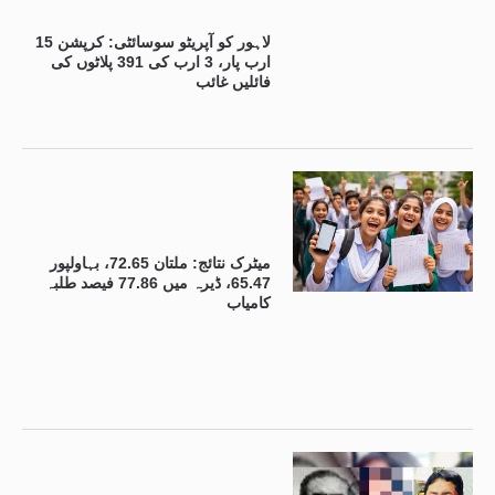
لاہور کو آپریٹو سوسائٹی: کرپشن 15
ارب پار، 3 ارب کی 391 پلاٹوں کی
فائلیں غائب
میٹرک نتائج: ملتان 72.65، بہاولپور
65.47، ڈیرہ میں 77.86 فیصد طلبہ
کامیاب