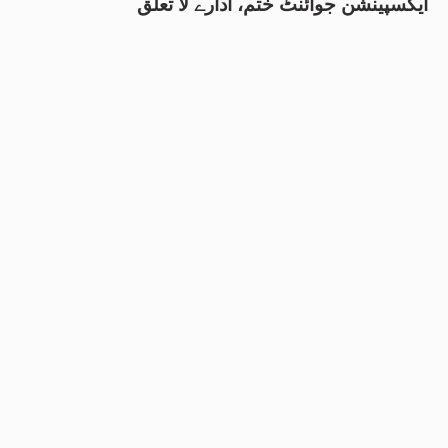
ایکسپینشن جوائنٹ ختم، ادارے لا تعلق