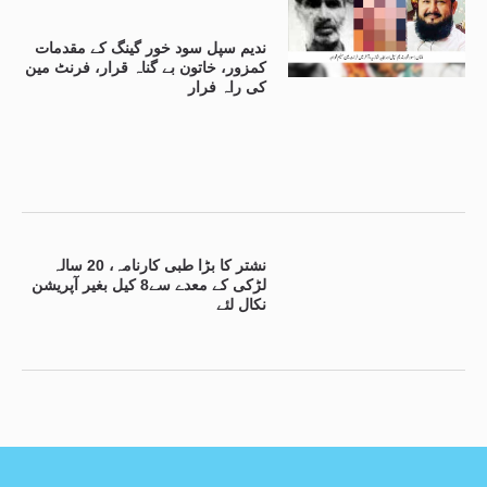
ندیم سپل سود خور گینگ کے مقدمات
کمزور، خاتون بے گناہ قرار، فرنٹ مین
کی راہ فرار
نشتر کا بڑا طبی کارنامہ، 20 سالہ
لڑکی کے معدے سے8 کیل بغیر آپریشن
نکال لئے