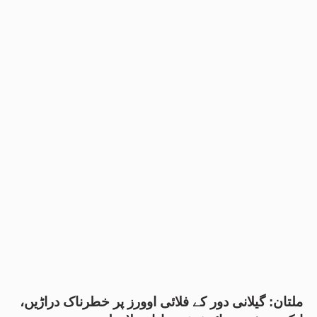
ملتان: گیلانی دور کے فلائی اوورز پر خطرناک دراڑیں،