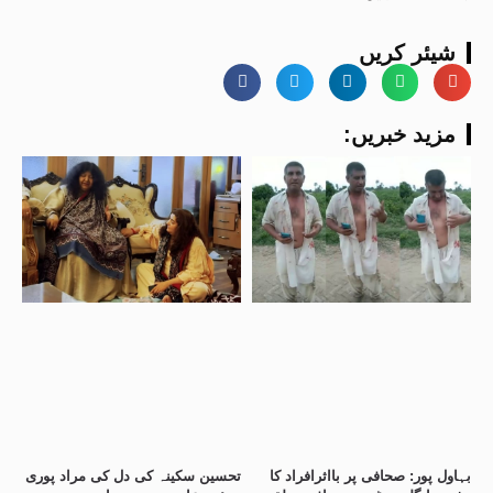
شیئر کریں
:مزید خبریں
بہاول پور: صحافی پر بااثرافراد کا
تحسین سکینہ کی دل کی مراد پوری