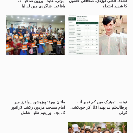
تشدد، انگلی توڑدی، صحافتی حلقوں
ہوئی، عابدہ پروین صاحبہ نے
کا شدید احتجاج
باقاعدہ شاگردی میں لے لیا
تونسہ :میٹرک میں کم نمبر آنے
ملتان بورڈ: پوزیشن ہولڈرز میں
پرطالبعلم نے پھندا ڈال کر خودکشی
امام مسجد، مزدور، رکشہ ڈرائیور
کرلی
کے بچے اور یتیم طلبہ شامل