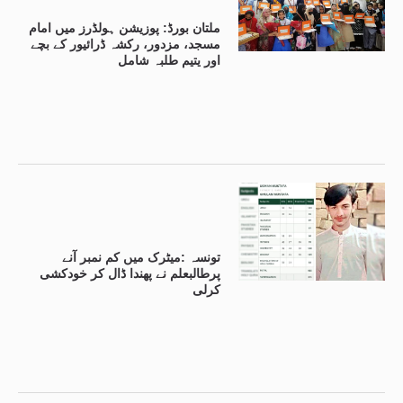
ملتان بورڈ: پوزیشن ہولڈرز میں امام
مسجد، مزدور، رکشہ ڈرائیور کے بچے
اور یتیم طلبہ شامل
تونسہ :میٹرک میں کم نمبر آنے
پرطالبعلم نے پھندا ڈال کر خودکشی
کرلی