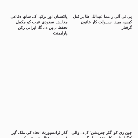
پی ٹی آئی رہنما عبداللہ طاہر قتل
پاکستان اور ترکیہ کے ساتھ دفاعی
کیس، مبینہ سہولت کار خاتون
معاہدہ سعودی عرب کو مکمل
گرفتار
تحفظ نہیں دے گا: ایرانی رکن
پارلیمنٹ
جین زی کو ’گٹر جنریشن‘ کہنے والی
گڈز ٹرانسپورٹ اتحاد کی ملک گیر