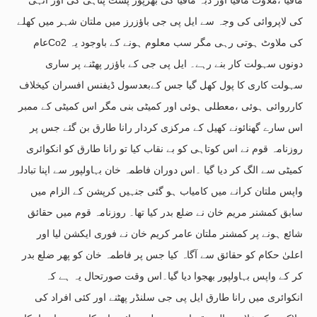
کی لاپروائی کی وجہ سے ایل پی جی باؤزرز میں ملتان شہر میں کھلے
عامCo2 کی ملاوٹ ہوتی رہی مگر سب معلوم ہونے کے باوجود یہ
دونوں سہولت کار بنے رہے۔ ایل پی جی کے باؤزر پھٹنے پر ساری
سہولت کاری کا پول کھل گیا جس کےبعدسول ڈیفنس افسران کیخلاف
کارروائی ہوئی ،معطلی ہوئی اور کمیٹی بنی مگر اس کمیٹی کے ممبر
اس سارے گھنائونے کھیل کے مرکزی کردار رانا طارق بن گئے جس پر
روزنامہ قوم نے اس کوتاہی کو بے نقاب کیا تو رانا طارق کو انکوائری
کمیٹی سے الگ کر دیا گیا ۔اس دوران فاطمہ خان بہاولپور سے اپنا تبادلہ
واپس ملتان کرانے میں کامیاب ہو گئی جنہیں کرپشن کے الزام میں
سابق کمشنر مریم خان نے ضلع بدر کیا تھا۔ روزنامہ قوم میں حقائق
شائع ہونے پر کمشنر ملتان عامر کریم خان نے فوری ایکشن لیا اور
اعلیٰ حکام کو حقائق سے آگاہ کیا جس پر فاطمہ خان کو پھر ضلع بدر
کر کے واپس بہاولپور بھجوا دیا گیا۔اس وقت صورتحال یہ ہے کہ
انکوائری میں رانا طارق ایل پی جی سلنڈر پھٹنے اور کئی افراد کی