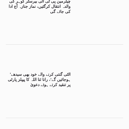
چیئرمین پی ٹی آئی بیرسٹر گوہر کی
والدہ انتقال کرگئیں، نماز جنازہ آج ادا
کی جائے گی
’الٹی گنتی کرنے والے خود بھی سیدھے
ہوجائیں گے‘، رانا ثنا اللہ کا پیپلز پارٹی
پر تنقید کرتے ہوئے دعویٰ