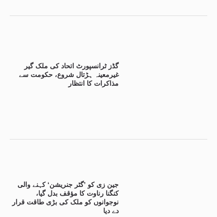
گڈز ٹرانسپورٹ اتحاد کی ملک گیر
غیرمعینہ ہڑتال شروع، حکومت سے
مذاکرات کا انتظار
جین زی کو ’گٹر جنریشن‘ کہنے والی
کنگنا رناوت کا مؤقف بدل گیا،
نوجوانوں کو ملک کی بڑی طاقت قرار
دے دیا