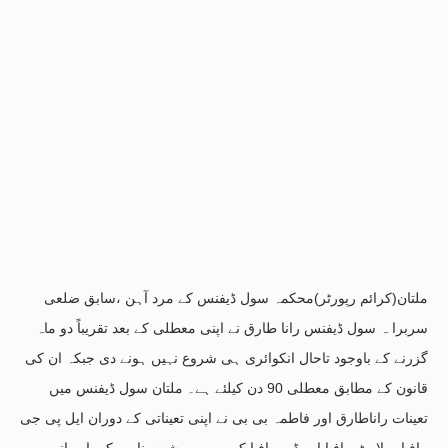
ملتان(کرائم رپورٹر)محکمہ سول ڈیفنس کے مرد آہن ،سابق ضلعی
سربرا ہ سول ڈیفنس رانا طارق نے اپنی معطلی کے بعد تقریباً دو ماہ
گزرنے کے باوجود تاحال انکوائری ہی شروع نہیں ہونے دی جبکہ ان کی
قانون کے مطابق معطلی 90 دن کیلئے ہے۔ ملتان سول ڈیفنس میں
تعینات راناطارق اور فاطمہ بی بی نے اپنی تعیناتی کے دوران ایل پی جی
مافیا ،ملاوٹ مافیا اور ڈبہ مافیا کی بھرپور پشت پناہی کی اور انہی