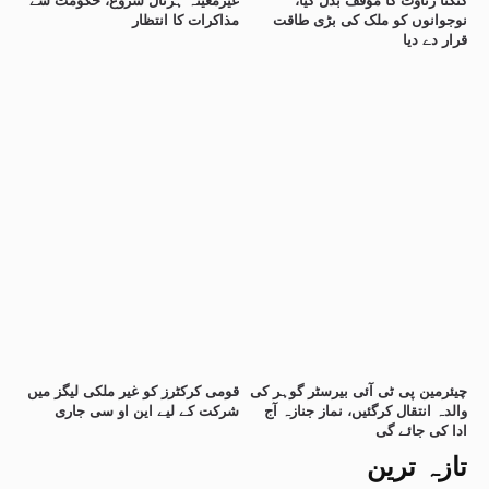
کنگنا رناوت کا مؤقف بدل گیا،
غیرمعینہ ہڑتال شروع، حکومت سے
نوجوانوں کو ملک کی بڑی طاقت
مذاکرات کا انتظار
قرار دے دیا
چیئرمین پی ٹی آئی بیرسٹر گوہر کی
قومی کرکٹرز کو غیر ملکی لیگز میں
والدہ انتقال کرگئیں، نماز جنازہ آج
شرکت کے لیے این او سی جاری
ادا کی جائے گی
تازہ ترین