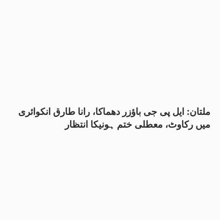
ملتان: ایل پی جی باؤزر دھماکا، رانا طارق انکوائری
میں رکاوٹ، معطلی ختم ہونیکا انتظار