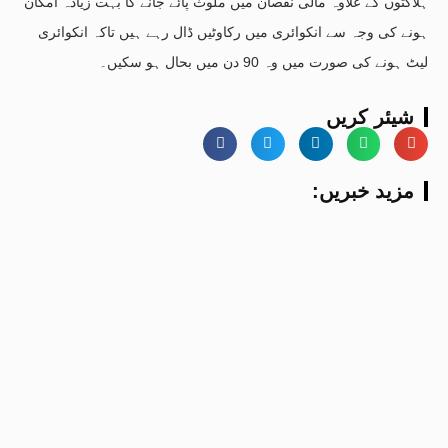
ہلاکتوں کے علاوہ مالی نقصان میں ملوث پائے جانے کا بہت زیادہ امکان
ہونے کی وجہ سے انکوائری میں رکاوٹیں ڈال رہے ہیں تاکہ انکوائری
لیٹ ہونے کی صورت میں وہ 90 دن میں بحال ہو سکیں۔
شیئر کریں
:مزید خبریں