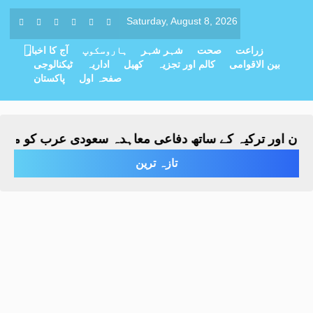
Saturday, August 8, 2026
زراعت
صحت
شہر شہر
ہاروسکوپ
آج کا اخبار
بین الاقوامی
کالم اور تجزیہ
کھیل
اداریہ
ٹیکنالوجی
صفحہ اول
پاکستان
ن اور ترکیہ کے ساتھ دفاعی معاہدہ سعودی عرب کو مکمل تحف
تازہ ترین