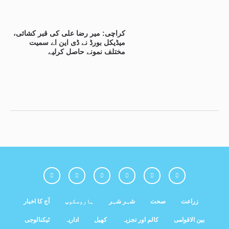
کراچی: میر رضا علی کی قبر کشائی،
میڈیکل بورڈ نے ڈی این اے سمیت
مختلف نمونے حاصل کرلیے
زراعت
صحت
شہر شہر
ہاروسکوپ
آج کا اخبار
بین الاقوامی
کالم اور تجزیہ
کھیل
اداریہ
ٹیکنالوجی