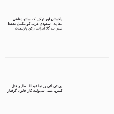
پاکستان اور ترکیہ کے ساتھ دفاعی
معاہدہ سعودی عرب کو مکمل تحفظ
نہیں دے گا: ایرانی رکن پارلیمنٹ
پی ٹی آئی رہنما عبداللہ طاہر قتل
کیس، مبینہ سہولت کار خاتون گرفتار