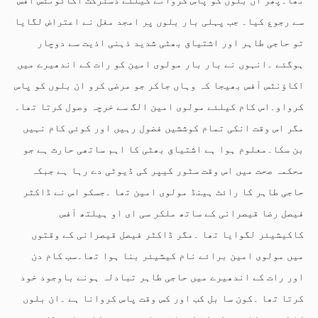
سے رجوع کیا۔ جب پہلی بار بلوں پر امجد مغل نے اعتراض لگایا
تو حاجی طاہر اور اشتیاق بھٹی شدید ذہنی اذیت سے دوچار
ہوگئے ۔انہوں نے بار بار مولوی امین کو رات کے اندھیرے میں
اکاؤنٹس آفس بھیجا کہ وہاں جاکر جو مرضی کرو ان بلوں کو پاس
کرواو۔اس کام کیلئے مولوی امین الگ سے خرچہ وصول کرتا تھا۔
مگر اس وقت انکی تمام کوششیں فضول رہیں اور کوئی کام نہیں
بن سکا۔معلوم ہوا ہے اشتیاق بھٹی کا اہم ساتھی حارث ہے جو
محکمہ صحت میں اس وقت سٹور کیپر کی ڈیوٹی دے رہا ہے جبکہ
حاجی طاہر کا رائٹ ہینڈ مولوی امین تھا ۔جسکو اس نے ڈاکٹر
فیصل رضا قیصرانی کے ساتھ ملکر سی ای او ہیلتھ آفس
کاکیشیئر لگوایا تھا ۔مگر ڈاکٹر فیصل قیصرانی کے وقتوں
میں مولوی امین برائے نام کیشیئر بنا ہوا تھا۔سب کام دن
اور رات کے اندھیرے میں حاجی طاہر تبادلہ ہونے باوجود خود
کرتا تھا ۔کون سا بل کب اور کس وقت پاس کروانا ہے ۔ان بلوں