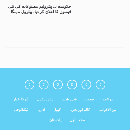
حکومت نے پیٹرولیم مصنوعات کی نئی
قیمتوں کا اعلان کر دیا، پیٹرول مہنگا
زراعت
صحت
شہر شہر
ہاروسکوپ
آج کا اخبار
بین الاقوامی
کالم اور تجزیہ
کھیل
اداریہ
ٹیکنالوجی
صفحہ اول
پاکستان