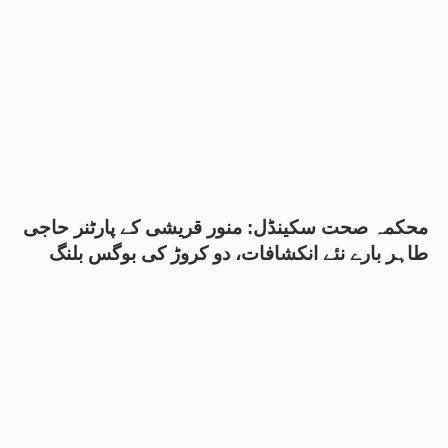
محکمہ صحت سکینڈل: منور قریشی کے پارٹنر حاجی
طاہر بارے نئے انکشافات، دو کروڑ کی بوگس بلنگ