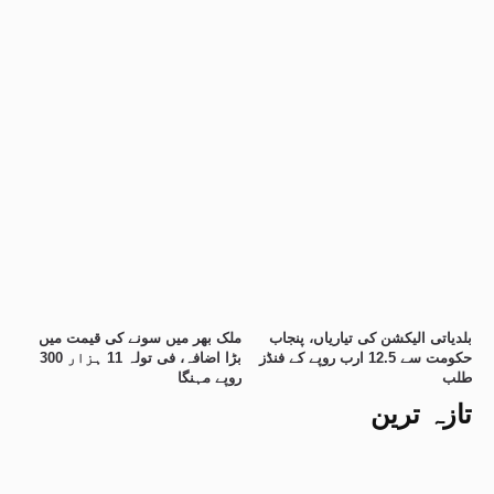
بلدیاتی الیکشن کی تیاریاں، پنجاب
ملک بھر میں سونے کی قیمت میں
حکومت سے 12.5 ارب روپے کے فنڈز
بڑا اضافہ، فی تولہ 11 ہزار 300
طلب
روپے مہنگا
تازہ ترین