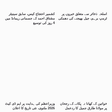
اسلحہ ذخائر سے متعلق خبروں پر
کشمیر احتجاج کیس، سابق سینیٹر
ٹرمپ برہم، جیل بھیجنے کی دھمکی
مشتاق احمد کے جسمانی ریمانڈ میں
4 روز کی توسیع
خواتین کے کھانا نہ پکانے کے رجحان
وزیراعظم کی ہدایت پر ایم ڈی کیٹ
پر مولانا طارق جمیل کا ردعمل
2026 ملتوی، نئی تاریخ کا اعلان