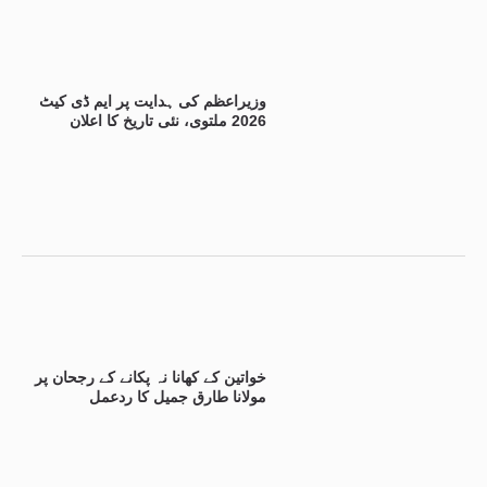
وزیراعظم کی ہدایت پر ایم ڈی کیٹ
2026 ملتوی، نئی تاریخ کا اعلان
خواتین کے کھانا نہ پکانے کے رجحان پر
مولانا طارق جمیل کا ردعمل