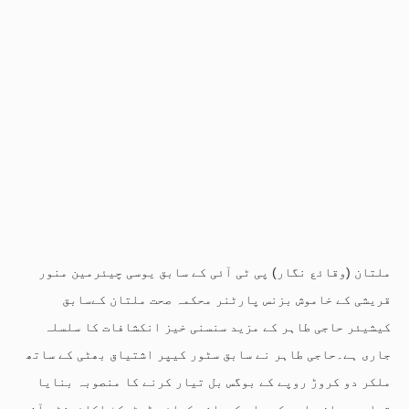
ملتان (وقائع نگار) پی ٹی آئی کے سابق یوسی چیئرمین منور
قریشی کے خاموش بزنس پارٹنر محکمہ صحت ملتان کےسابق
کیشیئر حاجی طاہر کے مزید سنسنی خیز انکشافات کا سلسلہ
جاری ہے۔حاجی طاہر نے سابق سٹور کیپر اشتیاق بھٹی کے ساتھ
ملکر دو کروڑ روپے کے بوگس بل تیار کرنے کا منصوبہ بنایا
تھا۔پھر ان بلوں کو پاس کروانے کیلئے ڈسٹرکٹ اکائونٹس آفس