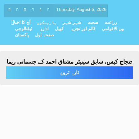
Thursday, August 6, 2026
زراعت
صحت
شہر شہر
ہاروسکوپ
آج کا اخبار
بین الاقوامی
کالم اور تجزیہ
کھیل
اداریہ
ٹیکنالوجی
صفحہ اول
پاکستان
ج کیس، سابق سینیٹر مشتاق احمد کے جسمانی ریمانڈ میں 4 روز کی توسیع
تازہ ترین