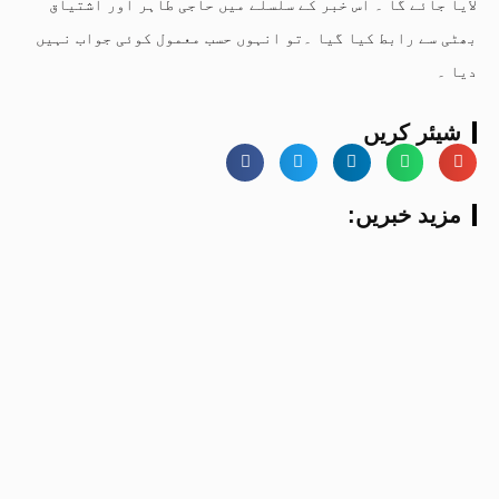
لایا جائے گا ۔ اس خبر کے سلسلے میں حاجی طاہر اور اشتیاق
بھٹی سے رابط کیا گیا ۔تو انہوں حسب معمول کوئی جواب نہیں
دیا ۔
شیئر کریں
:مزید خبریں