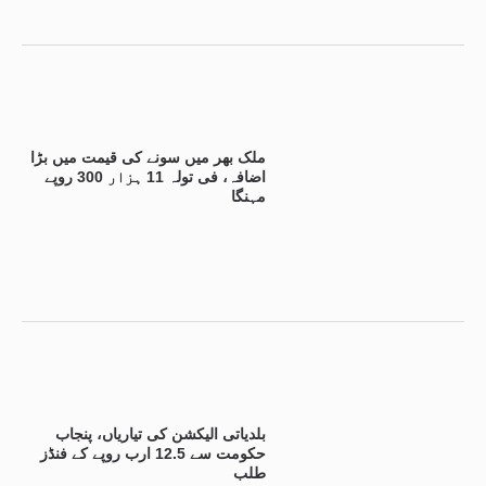
ملک بھر میں سونے کی قیمت میں بڑا
اضافہ، فی تولہ 11 ہزار 300 روپے
مہنگا
بلدیاتی الیکشن کی تیاریاں، پنجاب
حکومت سے 12.5 ارب روپے کے فنڈز
طلب