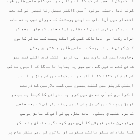
کا کمیشن کا حصہ کس کو کتنا دینا ہے یہ سب کام حاجی طاہر خود
کرتا تھا ۔جبکہ مولوی آمین ڈاکٹر فیصل رضا قیصرانی کے بعد
اقتدار میں آیا ۔اس نے اپنی پوسٹنگ کے دوران خوب ہاتھ صاف
کئے ۔مگر مولوی امین نے بظاہر اپنے حلیہ کو جان بوجھ کر
خراب رکھا ہوا تھاتاکہ کسی کو اسکے پیسے کمانے کی کانوں
کان کوئی خبر نہ ہوسکے ۔ حاجی طاہر ،اشتیاق بھٹی
،حارث،امین کے بارے میں اہم ترین انکشافات اگلی قسط میں
شائع کئے جائیں گے ۔جس میں یہ بتایا جائے گا کہ انہوں نے کس
کس فرم کو کتنا کتنا آڈر دیئے ۔کونسے بوگس بلز بنائے ۔
اینٹی کرپشن میں کتنے پیسوں میں کسے ملازمین کے ذریعے
انکوائری کو آپ نے حق میں کروایا ۔ذرائع کا کہنا ہے جب دو
کروڑ روپے کے بوگس بل پاس نہیں ہوئے ۔تو اس کے بعد حاجی
طاہر،اشتیاق بھٹی، امجد مغل،پی ٹی آئی کا سابق یو سی
چیئرمین منور قریشی کا آپس میں کیسے گہرے تعلق بنے ۔کیا
کیا مفادات ملکر بانٹے عنقریب ان باتوں کو بھی منظر عام پر