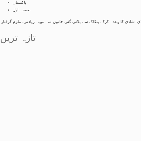
پاکستان
صفحہ اول
ا وعدہ کرکے بنکاک سے بلائی گئی خاتون سے مبینہ زیادتی، ملزم گرفتار
-
راولپنڈی: 
تازہ ترین