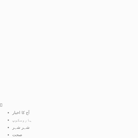
آج کا اخبار
ہاروسکوپ
شہر شہر
صحت