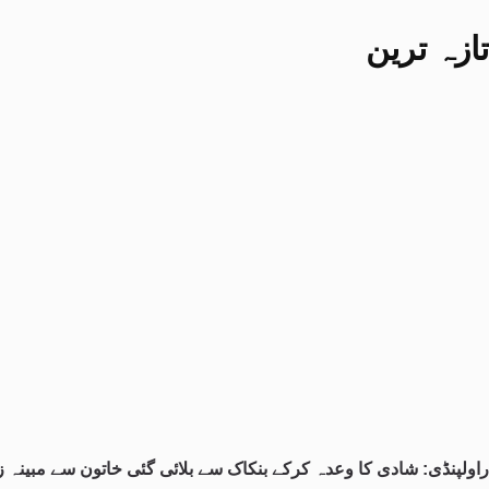
تازہ ترین
راولپنڈی: شادی کا وعدہ کرکے بنکاک سے بلائی گئی خاتون سے مبینہ زی