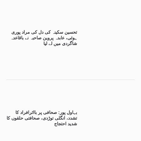
تحسین سکینہ کی دل کی مراد پوری
ہوئی، عابدہ پروین صاحبہ نے باقاعدہ
شاگردی میں لے لیا
بہاول پور: صحافی پر بااثرافراد کا
تشدد، انگلی توڑدی، صحافتی حلقوں کا
شدید احتجاج