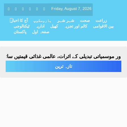
Friday, August 7, 2026
زراعت
صحت
شہر شہر
ہاروسکوپ
آج کا اخبار
بین الاقوامی
کالم اور تجزیہ
کھیل
اداریہ
ٹیکنالوجی
صفحہ اول
پاکستان
ر موسمیاتی تبدیلی کے اثرات، عالمی غذائی قیمتیں ساڑھے تی
تازہ ترین