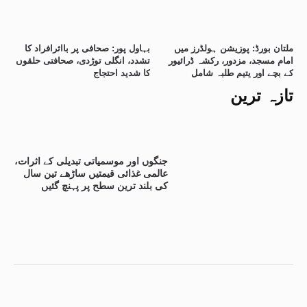
ملتان بورڈ: پوزیشن ہولڈرز میں
بہاول پور: صحافی پر بااثرافراد کا
امام مسجد، مزدور، رکشہ ڈرائیور
تشدد، انگلی توڑدی، صحافتی حلقوں
کے بچے اور یتیم طلبہ شامل
کا شدید احتجاج
تازہ ترین
جنگوں اور موسمیاتی تبدیلی کے اثرات،
عالمی غذائی قیمتیں ساڑھے تین سال
کی بلند ترین سطح پر پہنچ گئیں