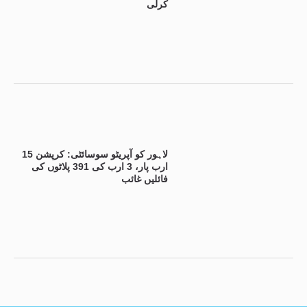
کرلی
لاہور کو آپریٹو سوسائٹی: کرپشن 15
ارب پار، 3 ارب کی 391 پلاٹوں کی
فائلیں غائب