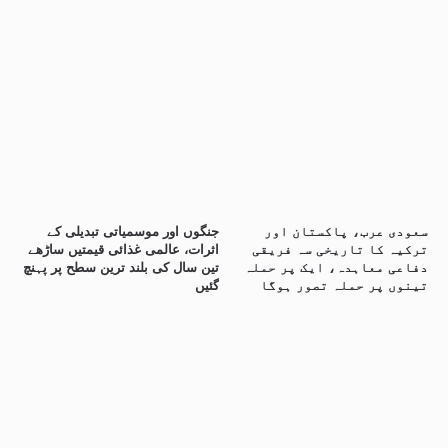
سعودی عرب، پاکستان اور
جنگوں اور موسمیاتی تبدیلی کے
ترکیہ کا تاریخی سہ فریقی
اثرات، عالمی غذائی قیمتیں ساڑھے
دفاعی معاہدہ، ایک پر حملہ
تین سال کی بلند ترین سطح پر پہنچ
تینوں پر حملہ تصور ہوگا
گئیں