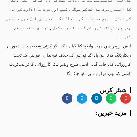
کا اختیار صرف عدالت کو ہوگا، کسی اور فرد یا ادارے کو اس
کی اجازت نہیں دی جائے گی۔ عدالت کے اندر موبائل فون یا کسی
بھی ریکارڈنگ ڈیوائس لے جانے پر مکمل پابندی عائد کر دی
گئی ہے۔
ایس او پیز میں مزید واضح کیا گیا ہے کہ اگر کوئی شخص خفیہ طور پر
ریکارڈنگ کرتا ہوا پایا گیا تو اس کے خلاف فوجداری قوانین کے تحت
کارروائی کی جائے گی۔ اسی طرح ویڈیو لنک کارروائی کا ٹرانسکرپٹ
کسی کو بھی فراہم نہیں کیا جائے گا۔
شیئر کریں
:مزید خبریں