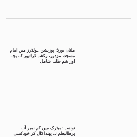
ملتان بورڈ: پوزیشن ہولڈرز میں امام
مسجد، مزدور، رکشہ ڈرائیور کے بچے
اور یتیم طلبہ شامل
تونسہ :میٹرک میں کم نمبر آنے
پرطالبعلم نے پھندا ڈال کر خودکشی