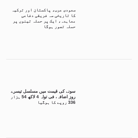
سعودی عرب، پاکستان اور ترکیہ
کا تاریخی سہ فریقی دفاعی
معاہدہ، ایک پر حملہ تینوں پر
حملہ تصور ہوگا
سونے کی قیمت میں مسلسل تیسرے
روز اضافہ، فی تولہ 4 لاکھ 54 ہزار
336 روپے کا ہوگیا