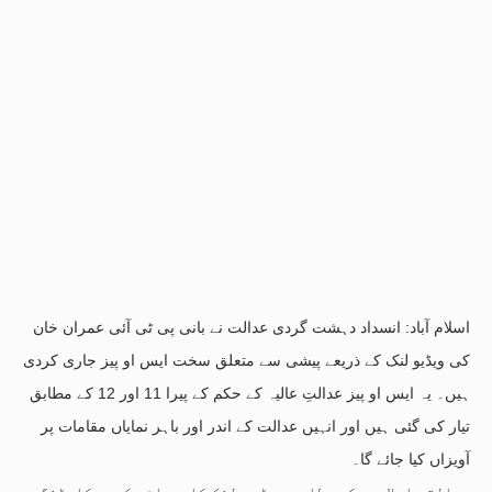
اسلام آباد: انسداد دہشت گردی عدالت نے بانی پی ٹی آئی عمران خان
کی ویڈیو لنک کے ذریعے پیشی سے متعلق سخت ایس او پیز جاری کردی
ہیں۔ یہ ایس او پیز عدالتِ عالیہ کے حکم کے پیرا 11 اور 12 کے مطابق
تیار کی گئی ہیں اور انہیں عدالت کے اندر اور باہر نمایاں مقامات پر
آویزاں کیا جائے گا۔
عدالتی اعلامیے کے مطابق ویڈیو لنک کارروائی کی ریکارڈنگ