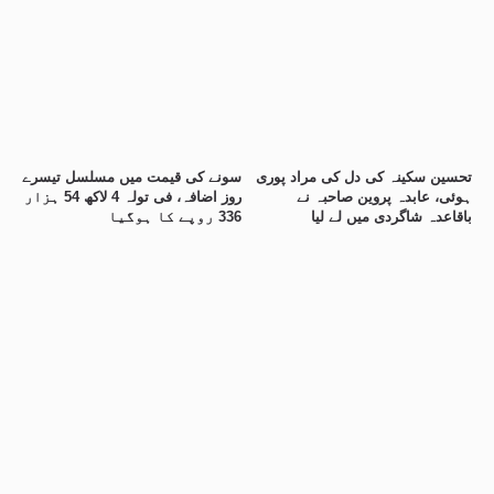
تحسین سکینہ کی دل کی مراد پوری
سونے کی قیمت میں مسلسل تیسرے
ہوئی، عابدہ پروین صاحبہ نے
روز اضافہ، فی تولہ 4 لاکھ 54 ہزار
باقاعدہ شاگردی میں لے لیا
336 روپے کا ہوگیا