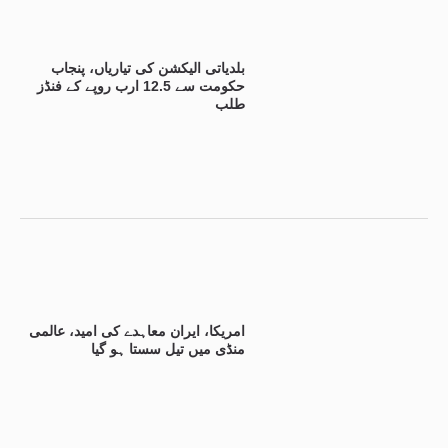
بلدیاتی الیکشن کی تیاریاں، پنجاب
حکومت سے 12.5 ارب روپے کے فنڈز
طلب
امریکا، ایران معاہدے کی امید، عالمی
منڈی میں تیل سستا ہو گیا