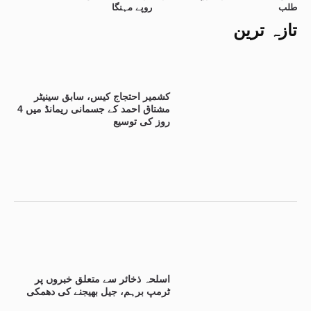
طلب
روپے مہنگا
تازہ ترین
کشمیر احتجاج کیس، سابق سینیٹر
مشتاق احمد کے جسمانی ریمانڈ میں 4
روز کی توسیع
اسلحہ ذخائر سے متعلق خبروں پر
ٹرمپ برہم، جیل بھیجنے کی دھمکی