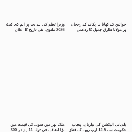
خواتین کے کھانا نہ پکانے کے رجحان
وزیراعظم کی ہدایت پر ایم ڈی کیٹ
پر مولانا طارق جمیل کا ردعمل
2026 ملتوی، نئی تاریخ کا اعلان
بلدیاتی الیکشن کی تیاریاں، پنجاب
ملک بھر میں سونے کی قیمت میں
حکومت سے 12.5 ارب روپے کے فنڈز
بڑا اضافہ، فی تولہ 11 ہزار 300