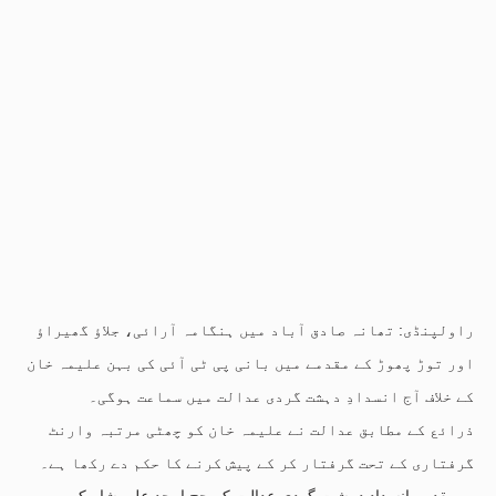
راولپنڈی: تھانہ صادق آباد میں ہنگامہ آرائی، جلاؤ گھیراؤ
اور توڑ پھوڑ کے مقدمے میں بانی پی ٹی آئی کی بہن علیمہ خان
کے خلاف آج انسدادِ دہشت گردی عدالت میں سماعت ہوگی۔
ذرائع کے مطابق عدالت نے علیمہ خان کو چھٹی مرتبہ وارنٹ
گرفتاری کے تحت گرفتار کر کے پیش کرنے کا حکم دے رکھا ہے۔
یہ مقدمہ انسدادِ دہشت گردی عدالت کے جج امجد علی شاہ کی