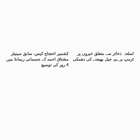
اسلحہ ذخائر سے متعلق خبروں پر
کشمیر احتجاج کیس، سابق سینیٹر
ٹرمپ برہم، جیل بھیجنے کی دھمکی
مشتاق احمد کے جسمانی ریمانڈ میں
4 روز کی توسیع