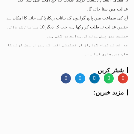
عدالت میں سنا جائے گا۔
آج کی سماعت میں پانچ گواہوں کے بیانات ریکارڈ کیے جانے کا امکان ہے
جنہیں عدالت نے طلب کر رکھا ہے، جب کہ دیگر 10 ملزمان کو ذاتی
حیثیت میں پیش ہونے کی ہدایت دی گئی ہے۔
عدالت نے تمام گواہان کو تفتیشی افسر کے ہمراہ پیش کرنے کا
حکم بھی جاری کیا ہے۔
شیئر کریں
:مزید خبریں