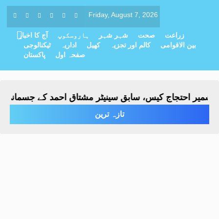
Friday, August 7, 2026
زراعت
صحت
شہر شہر
ہاروسکوپ
آج کا اخبار
بین الاقوامی
کالم اور تجزیہ
کھیل
اداریہ
ٹیکنالوجی
صفحہ اول
پاکستان
ر احتجاج کیس، سابق سینیٹر مشتاق احمد کے جسمانی ریمانڈ میں 4 روز ک
تازہ ترین