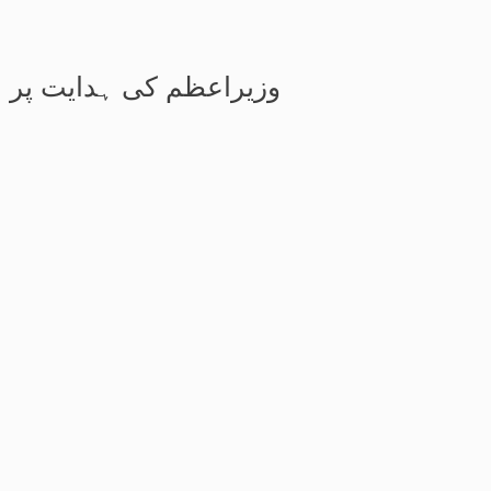
وزیراعظم کی ہدایت پر ایم ڈی کیٹ 2026 ملتوی