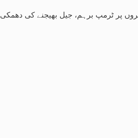
روں پر ٹرمپ برہم، جیل بھیجنے کی دھمکی