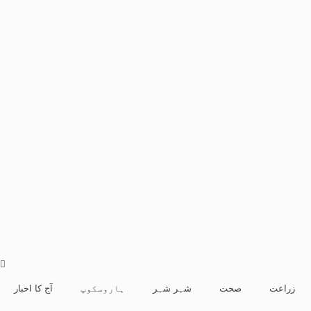
زراعت
صحت
شہر شہر
ہاروسکوپ
آج کا اخبار