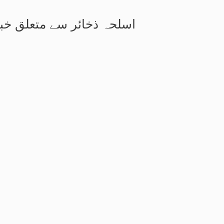
اسلحہ ذخائر سے متعلق خب