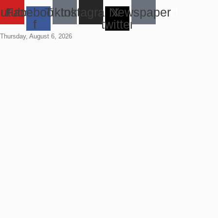
utube
Facebook-
Tiktok
Instagram
Newspaper
X-
f
twitter
Thursday, August 6, 2026