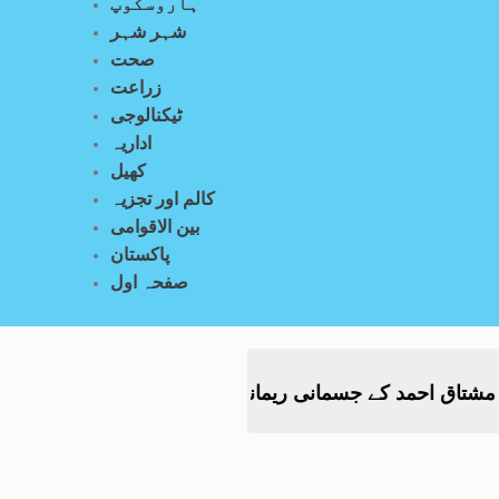
ہاروسکوپ
شہر شہر
صحت
زراعت
ٹیکنالوجی
اداریہ
کھیل
کالم اور تجزیہ
بین الاقوامی
پاکستان
صفحہ اول
 جسمانی ریمانڈ میں 4 روز کی توسیع
کشمیر احتج
-