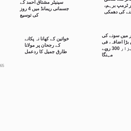
سینیٹر مشتاق احمد کے
 ٹرمپ برہم،
جسمانی ریمانڈ میں 4 روز
نے کی دھمکی
کی توسیع
 میں سونے کی
خواتین کے کھانا نہ پکانے
بڑا اضافہ، فی
کے رجحان پر مولانا
تولہ 11 ہزار 300 روپے
طارق جمیل کا ردعمل
مہنگا