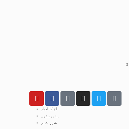
آج کا اخبار
ہاروسکوپ
شہر شہر