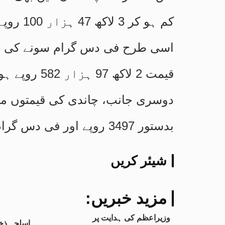
کم ہو کر 3 لاکھ 47 ہزار 100 روپے پر پہنچ گئی۔
قیمت 2 لاکھ 97 ہزار 582 روپے ہو گئی۔
دوسری جانب، چاندی کی قیمتوں میں
بدستور 3497 روپے اور فی دس گرام چاندی 2998 روپے پر برقرار رہی۔
شیئر کریں
:مزید خبریں
وزیراعظم کی ہدایت پر
اسلحہ ذخ