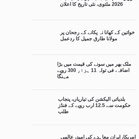
2026 ملتوی، نئی تاریخ کا اعلان
خواتین کے کھانا نہ پکانے کے رجحان پر
مولانا طارق جمیل کا ردعمل
ملک بھر میں سونے کی قیمت میں بڑا
اضافہ، فی تولہ 11 ہزار 300 روپے
مہنگا
بلدیاتی الیکشن کی تیاریاں، پنجاب
حکومت سے 12.5 ارب روپے کے فنڈز
طلب
امریکا، ایران معاہدے کی امید، عالمی