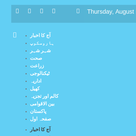
Thursday, August
آج کا اخبار
ہاروسکوپ
شہر شہر
صحت
زراعت
ٹیکنالوجی
اداریہ
کھیل
کالم اور تجزیہ
بین الاقوامی
پاکستان
صفحہ اول
آج کا اخبار