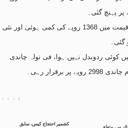
اسی طرح فی دس گرام سونے کی قیمت میں 1368 روپے کی کمی ہوئی اور نئی
 کوئی ردوبدل نہیں ہوا، فی تولہ چاندی
کشمیر احتجاج کیس، سابق
ائر سے متعلق