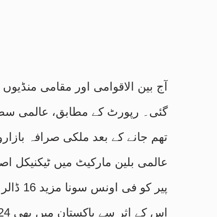
آج بین الاقوامی اور مقامی منڈیوں
گئی۔ رپورٹ کے مطابق، عالمی سطح
تھم جانے کے بعد ملکی صرافہ بازار
عالمی بلین مارکیٹ میں ٹیکنیکل اصل
پیر کو فی اونس سونا مزید 16 ڈالر کمی کے ساتھ 3289 ڈالر کی سطح پر آ گیا۔