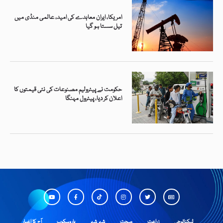
امریکا، ایران معاہدے کی امید، عالمی منڈی میں
تیل سستا ہو گیا
حکومت نے پیٹرولیم مصنوعات کی نئی قیمتوں کا
اعلان کر دیا، پیٹرول مہنگا
ٹیکنالوجی
زراعت
صحت
شہر شہر
ہاروسکوپ
آج کا اخبار