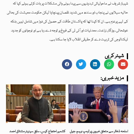
شہباز شریف نے ماحولیاتی تبدیلیوں سے پیدا ہونے والی مشکلات پر بات کرتے ہوئے کہا کہ
حالیہ سیلابوں نے پنجاب اور سندھ میں شدید نقصان پہنچایا لیکن حکومت معیشت کی بحالی
کے لیے پرعزم ہے۔ ان کا کہنا تھا کہ پاکستان طاقت کے حصول کی دوڑ میں شامل نہیں بلکہ
خوشحالی، روزگار، زراعت، معدنیات اور آئی ٹی کے فروغ پر توجہ دے رہا ہے اور نوجوانوں کو جدید
ٹیکنالوجی کی تربیت دے کر حقیقی انقلاب لایا جا سکتا ہے۔
شیئر کریں
:مزید خبریں
اسلحہ ذخائر سے متعلق خبروں پر ٹرمپ برہم، جیل
کشمیر احتجاج کیس، سابق سینیٹر مشتاق احمد