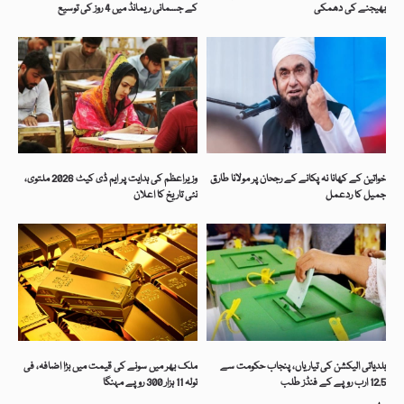
بھیجنے کی دھمکی
کے جسمانی ریمانڈ میں 4 روز کی توسیع
خواتین کے کھانا نہ پکانے کے رجحان پر مولانا طارق
وزیراعظم کی ہدایت پر ایم ڈی کیٹ 2026 ملتوی،
جمیل کا ردعمل
نئی تاریخ کا اعلان
بلدیاتی الیکشن کی تیاریاں، پنجاب حکومت سے
ملک بھر میں سونے کی قیمت میں بڑا اضافہ، فی
12.5 ارب روپے کے فنڈز طلب
تولہ 11 ہزار 300 روپے مہنگا