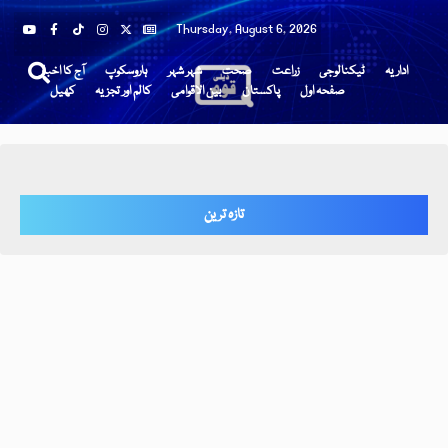
Thursday, August 6, 2026
اداریہ
ٹیکنالوجی
زراعت
صحت
شہر شہر
ہاروسکوپ
آج کا اخبار
صفحہ اول
پاکستان
بین الاقوامی
کالم اور تجزیہ
کھیل
تازہ ترین