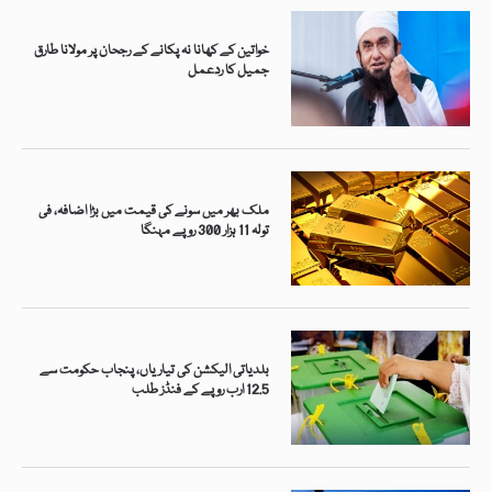
خواتین کے کھانا نہ پکانے کے رجحان پر مولانا طارق
جمیل کا ردعمل
ملک بھر میں سونے کی قیمت میں بڑا اضافہ، فی
تولہ 11 ہزار 300 روپے مہنگا
بلدیاتی الیکشن کی تیاریاں، پنجاب حکومت سے
12.5 ارب روپے کے فنڈز طلب