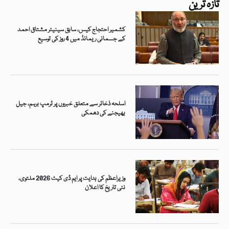
تازہ ترین
کشمیر احتجاج کیس، سابق سینیٹر مشتاق احمد
کے جسمانی ریمانڈ میں 4 روز کی توسیع
اسلحہ ذخائر سے متعلق خبروں پر ٹرمپ برہم، جیل
بھیجنے کی دھمکی
وزیراعظم کی ہدایت پر ایم ڈی کیٹ 2026 ملتوی،
نئی تاریخ کا اعلان