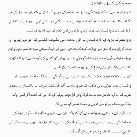
سرمایہ کاری کی بھی ہدایت دی۔
شہباز شریف نے کہا کہ بھارت کے ساتھ حالیہ معرکے میں پاکستان نے کامیابی حاصل کی اور
اگر امریکا بروقت مداخلت نہ کرتا تو صورتحال مزید سنگین ہو سکتی تھی۔ انہوں نے کہا کہ اسی
کردار کے باعث پاکستان نے صدر ٹرمپ کو نوبیل امن انعام کے لیے نامزد کیا ہے۔
وزیراعظم نے مزید کہا کہ پاکستان نے اقوام متحدہ میں مقبوضہ کشمیر کے حق میں بھرپور آواز
بلند کی اور معرکہ حق میں بھارت کو شکست دی۔ انہوں نے فیلڈ مارشل سید عاصم منیر اور ایئر
چیف مارشل ظہیر احمد بابر سدھو کو خراج تحسین پیش کیا کہ ان کی قیادت نے دنیا کو دکھایا
کہ ایٹمی پاکستان اپنے دفاع کی بھرپور صلاحیت رکھتا ہے۔
انہوں نے کہا کہ فوج اور حکومت کے درمیان بہترین ہم آہنگی ہے اور اگر یہ تعاون جاری رہا تو
پاکستان جلد ابھرتی ہوئی طاقت کے طور پر سامنے آئے گا۔ شہباز شریف نے پاکستان اور سعودی
عرب کے حالیہ دفاعی معاہدے کو تاریخی قرار دیتے ہوئے کہا کہ اس کے تحت اگر کسی ایک
ملک پر حملہ ہوا تو اسے دونوں پر حملہ تصور کیا جائے گا۔
فلسطین کے مسئلے پر وزیراعظم نے کہا کہ پاکستان نے ہر فورم پر مظلوم فلسطینی عوام کی
حمایت کی ہے اور غزہ میں جاری تباہی کو ظلم کی بدترین مثال قرار دیا۔ انہوں نے امید ظاہر کی
کہ اس مسئلے کا جلد پائیدار حل نکل آئے گا۔