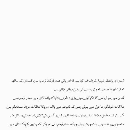
لندن: وزیراعظم شہباز شریف نے کہا ہے کہ امریکی صدر ڈونلڈ ٹرمپ نے پاکستان کے ساتھ
تجارت اور اقتصادی تعاون بڑھانے کی یقین دہانی کرائی ہے۔
لندن میں میڈیا سے گفتگو کرتے ہوئے وزیراعظم نے بتایا کہ واشنگٹن میں صدر ٹرمپ سے
ملاقات خوشگوار ماحول میں ہوئی جس کے نتیجے میں پاک امریکا تعلقات مزید مستحکم ہوں
گے۔ ان کے مطابق ملاقات کے دوران سرمایہ کاری، تیل و گیس کی تلاش اور معدنی وسائل کے
منصوبوں پر تفصیلی بات چیت ہوئی جبکہ صدر ٹرمپ نے امریکی کمپنیوں کو پاکستان میں