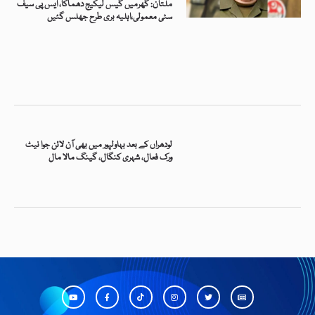
ملتان: گھرمیں گیس لیکیج دھماکا، ایس پی سیف
سٹی معمولی،اہلیہ بری طرح جھلس گئیں
لودھراں کے بعد بہاولپور میں بھی آن لائن جوا نیٹ
ورک فعال، شہری کنگال، گینگ مالا مال