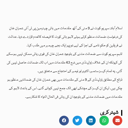
اسلام آباد: سپریم کورٹ نے 9 مئی کے آٹھ مقدمات میں بانی چیئرمین پی ٹی آئی عمران خان
کی درخواستِ ضمانت منظور کرتے ہوئے لاہور ہائی کورٹ کا فیصلہ کالعدم قرار دے دیا۔ عدالت
نے فریقین کو حکم نامے کے اجرا کے لیے دوپہر ایک بجے چیمبر میں طلب کیا۔
تاہم سپریم کورٹ سے ضمانت ملنے کے باوجود عمران خان کی فوری رہائی ممکن نہیں ہو سکے
گی کیونکہ ان کے خلاف راولپنڈی میں درج 43 مقدمات میں اب تک ضمانت حاصل نہیں کی
گئی۔ یہ تمام کیسز ستمبر، اکتوبر اور نومبر کے احتجاج سے متعلق ہیں۔
ذرائع کے مطابق راولپنڈی کے 9 مئی کے مقدمات میں بھی عمران خان کی ضمانتیں منظور ہو
چکی ہیں، لیکن ان کیسز کے مچلکے ابھی تک جمع نہیں کروائے گئے۔ اس کے باعث لاہور کے
مقدمات میں ضمانت ملنے کے باوجود ان کی رہائی فی الحال التواء کا شکار ہے۔
شیئر کریں