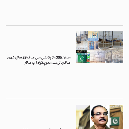
ملتان 395 واٹر پلانٹس میں صرف 20 فعال، شہری
صاف پانی سے محروم، ڈیڑھ ارب ضائع