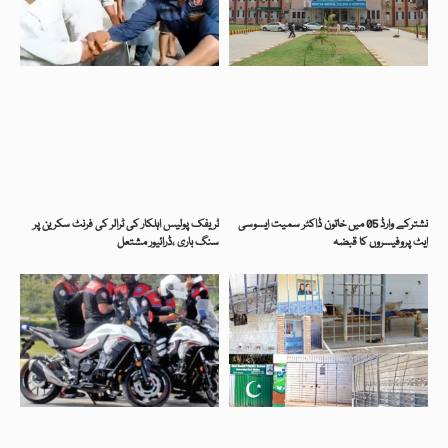
نشترکے وارڈ 05 میں خاتون ڈاکٹر سمیت ایسوسی
ٹریفک پولیس اہلکار کی ٹرالر کی فرنٹ سکرین پر
ایٹ پروفیسروں کا قبضہ
سنگ باری ،ڈرائیور مشتعل