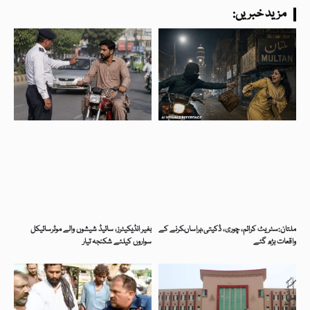
:مزید خبریں
ملتان:سٹریٹ کرائم، چوری، ڈکیتی،ہراساںکرنے کے
بغیر انڈیکیٹرز، سائیڈ شیشوں والے موٹرسائیکل
واقعات بڑھ گئے
سواروں کیلئے شکنجہ تیار