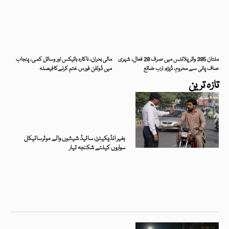
ملتان 395 واٹر پلانٹس میں صرف 20 فعال، شہری
مالی بحران، ناکارہ بائیکس اور وسائل کمی، پنجاب
صاف پانی سے محروم، ڈیڑھ ارب ضائع
میں ڈولفن فورس ختم کرنےکافیصلہ
تازہ ترین
بغیر انڈیکیٹرز، سائیڈ شیشوں والے موٹرسائیکل
سواروں کیلئے شکنجہ تیار