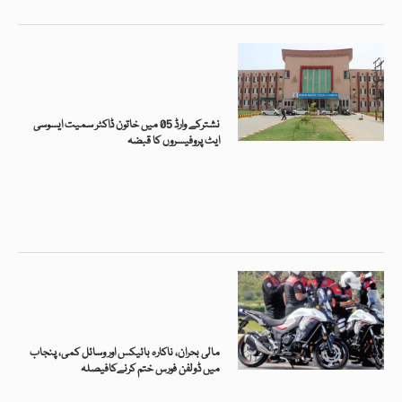
نشترکے وارڈ 05 میں خاتون ڈاکٹر سمیت ایسوسی
ایٹ پروفیسروں کا قبضہ
مالی بحران، ناکارہ بائیکس اور وسائل کمی، پنجاب
میں ڈولفن فورس ختم کرنےکافیصلہ