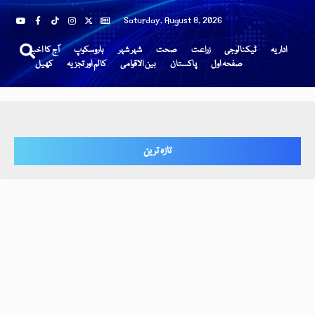
Saturday, August 8, 2026
اداریہ
ٹیکنالوجی
زراعت
صحت
شہر شہر
ہاروسکوپ
آج کا اخبار
صفحہ اول
پاکستان
بین الاقوامی
کالم اور تجزیہ
کھیل
تازہ ترین