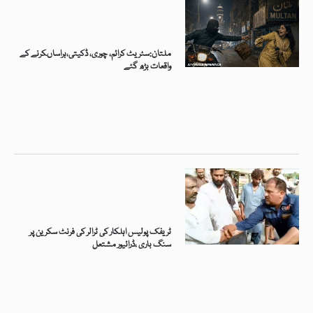
ملتان:سٹریٹ کرائم، چوری، ڈکیتی،ہراساںکرنے کے
واقعات بڑھ گئے
ٹریفک پولیس اہلکار کی ٹرالر کی فرنٹ سکرین پر
سنگ باری ،ڈرائیور مشتعل