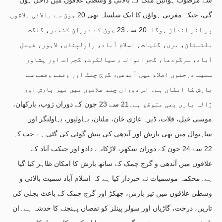
گی، جبکہ مغربی ہواؤں کا ایک سلسلہ بھی 20 جون سے بالائی علاقوں
پر اثر انداز ہوگا۔20 سے 23 جون کے دوران کشمیر، گلگت
بلتستان، مری، گلیات، اسلام آباد، راولپنڈی، لاہور، فیصل
آباد، سرگودھا، گجرانوالہ، سیالکوٹ، گجرات اور پشاور
سمیت درجنوں اضلاع میں آندھی، گرج چمک اور وقفے وقفے سے
بارش کا امکان ہے۔ اس دوران چند علاقوں میں تیز بارش اور
ژالہ باری بھی متوقع ہے۔21 سے 23 جون کے دوران ژوب، بارکھان،
موسیٰ خیل، قلات، ڈیرہ غازی خان، ملتان، بہاولپور، بہاولنگر اور
ساہیوال میں بھی بارش اور آندھی کی پیش گوئی کی گئی ہے جب کہ
22 سے 24 جون کے دوران سکھر، لاڑکانہ، دادو اور جیکب آباد کے
علاقوں میں آندھی و گرج چمک کے ساتھ بارش کا امکان ظاہر کیا گیا
ہے۔محکمہ موسمیات نے خبردار کیا ہے کہ اسلام آباد سمیت بالائی و
وسطی علاقوں میں تیز بارش، جھکڑ اور گرج چمک کے باعث بجلی کی
تاریں، درخت، گاڑیاں اور سولر پینلز کو نقصان پہنچنے کا خدشہ ہے۔ان