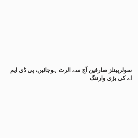
سولرپینلز صارفین آج سے الرٹ ہوجائیں، پی ڈی ایم
اے کی بڑی وارننگ