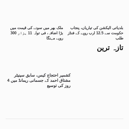
بلدیاتی الیکشن کی تیاریاں، پنجاب
ملک بھر میں سونے کی قیمت میں
حکومت سے 12.5 ارب روپے کے فنڈز
بڑا اضافہ، فی تولہ 11 ہزار 300
طلب
روپے مہنگا
تازہ ترین
کشمیر احتجاج کیس، سابق سینیٹر
مشتاق احمد کے جسمانی ریمانڈ میں 4
روز کی توسیع