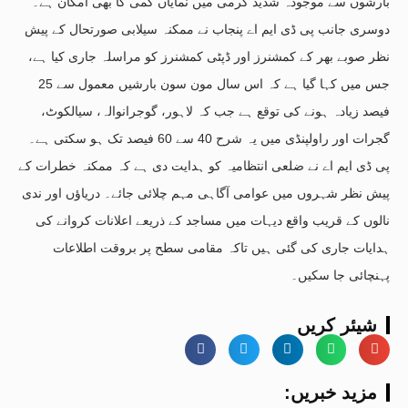
بارشوں سے موجودہ شدید گرمی میں نمایاں کمی کا بھی امکان ہے۔
دوسری جانب پی ڈی ایم اے پنجاب نے ممکنہ سیلابی صورتحال کے پیش
نظر صوبے بھر کے کمشنرز اور ڈپٹی کمشنرز کو مراسلہ جاری کیا ہے،
جس میں کہا گیا ہے کہ اس سال مون سون بارشیں معمول سے 25
فیصد زیادہ ہونے کی توقع ہے جب کہ لاہور، گوجرانوالہ، سیالکوٹ،
گجرات اور راولپنڈی میں یہ شرح 40 سے 60 فیصد تک ہو سکتی ہے۔
پی ڈی ایم اے نے ضلعی انتظامیہ کو ہدایت دی ہے کہ ممکنہ خطرات کے
پیش نظر شہروں میں عوامی آگاہی مہم چلائی جائے۔ دریاؤں اور ندی
نالوں کے قریب واقع دیہات میں مساجد کے ذریعے اعلانات کروانے کی
ہدایات جاری کی گئی ہیں تاکہ مقامی سطح پر بروقت اطلاعات
پہنچائی جا سکیں۔
شیئر کریں
:مزید خبریں