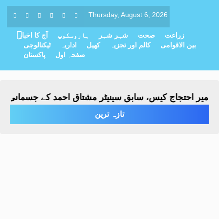
Thursday, August 6, 2026
زراعت
صحت
شہر شہر
ہاروسکوپ
آج کا اخبار
بین الاقوامی
کالم اور تجزیہ
کھیل
اداریہ
ٹیکنالوجی
صفحہ اول
پاکستان
 احتجاج کیس، سابق سینیٹر مشتاق احمد کے جسمانی ریمانڈ میں 4 روز کی
تازہ ترین