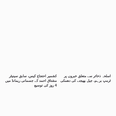
اسلحہ ذخائر سے متعلق خبروں پر
کشمیر احتجاج کیس، سابق سینیٹر
ٹرمپ برہم، جیل بھیجنے کی دھمکی
مشتاق احمد کے جسمانی ریمانڈ میں
4 روز کی توسیع