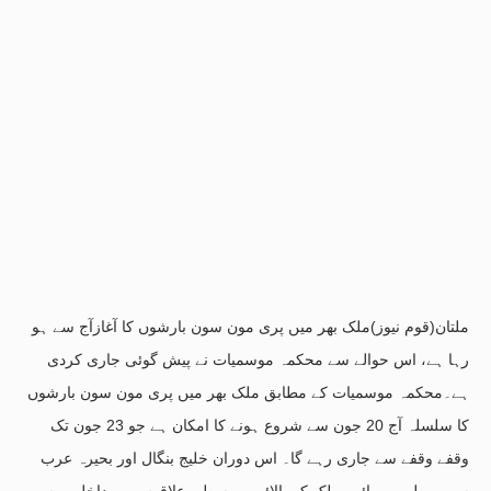
ملتان(قوم نیوز)ملک بھر میں پری مون سون بارشوں کا آغازآج سے ہو
رہا ہے، اس حوالے سے محکمہ موسمیات نے پیش گوئی جاری کردی
ہے۔محکمہ موسمیات کے مطابق ملک بھر میں پری مون سون بارشوں
کا سلسلہ آج 20 جون سے شروع ہونے کا امکان ہے جو 23 جون تک
وقفے وقفے سے جاری رہے گا۔ اس دوران خلیج بنگال اور بحیرہ عرب
سے مرطوب ہوائیں ملک کے بالائی و وسطی علاقوں میں داخل ہوں