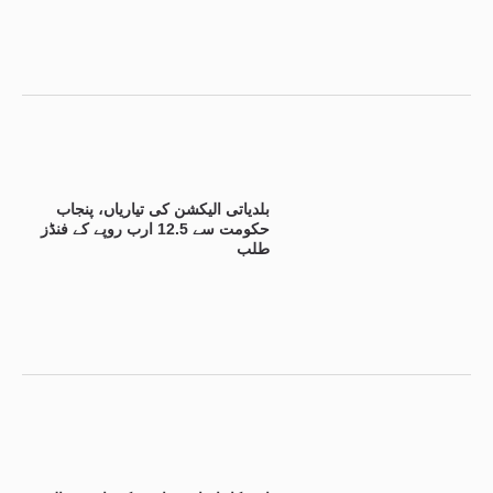
بلدیاتی الیکشن کی تیاریاں، پنجاب
حکومت سے 12.5 ارب روپے کے فنڈز
طلب