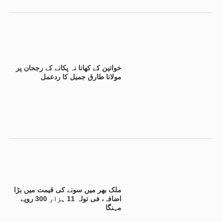
خواتین کے کھانا نہ پکانے کے رجحان پر
مولانا طارق جمیل کا ردعمل
ملک بھر میں سونے کی قیمت میں بڑا
اضافہ، فی تولہ 11 ہزار 300 روپے
مہنگا