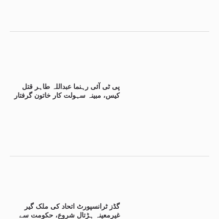
پی ٹی آئی رہنما عبداللہ طاہر قتل
کیس، مبینہ سہولت کار خاتون گرفتار
گڈز ٹرانسپورٹ اتحاد کی ملک گیر
غیرمعینہ ہڑتال شروع، حکومت سے