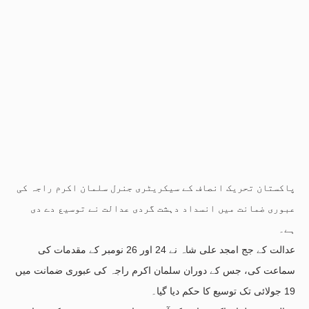
پاکستان تحریک انصاف کے سیکریٹری جنرل سلمان اکرم راجہ کی
عبوری ضمانت میں انسداد دہشت گردی عدالت نے توسیع دے دی
ہے۔
عدالت کے جج امجد علی شاہ نے 24 اور 26 نومبر کے مقدمات کی
سماعت کی، جس کے دوران سلمان اکرم راجہ کی عبوری ضمانت میں
19 جولائی تک توسیع کا حکم دیا گیا۔