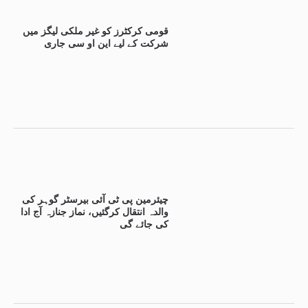
قومی کرکٹرز کو غیر ملکی لیگز میں
شرکت کے لیے این او سی جاری
چیئرمین پی ٹی آئی بیرسٹر گوہر کی
والدہ انتقال کرگئیں، نماز جنازہ آج ادا
کی جائے گی