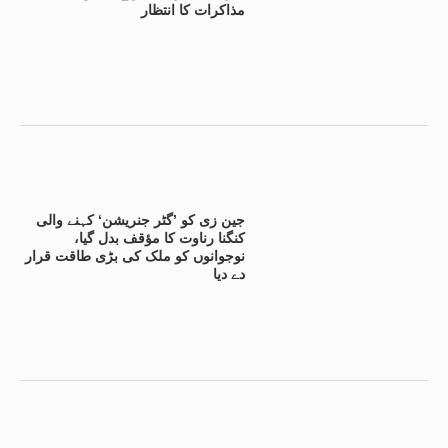
مذاکرات کا انتظار
جین زی کو ’گٹر جنریشن‘ کہنے والی
کنگنا رناوت کا مؤقف بدل گیا،
نوجوانوں کو ملک کی بڑی طاقت قرار
دے دیا