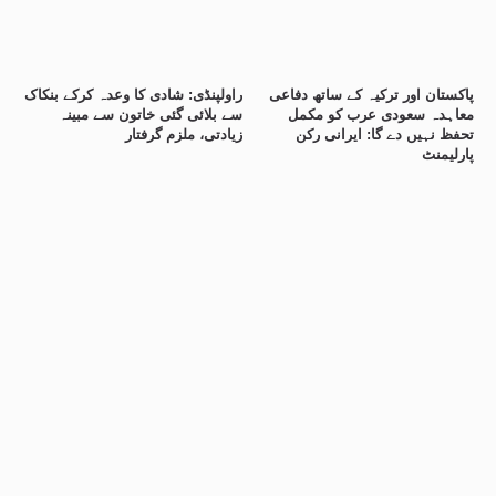
پاکستان اور ترکیہ کے ساتھ دفاعی
راولپنڈی: شادی کا وعدہ کرکے بنکاک
معاہدہ سعودی عرب کو مکمل
سے بلائی گئی خاتون سے مبینہ
تحفظ نہیں دے گا: ایرانی رکن
زیادتی، ملزم گرفتار
پارلیمنٹ