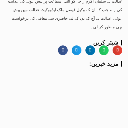
عدالت نے سلمان اکرم راجہ کو آئندہ سماعت پر پیش ہونے کی ہدایت
کی ہے، جب کہ ان کے وکیل فیصل ملک ایڈووکیٹ عدالت میں پیش
ہوئے۔ عدالت نے آج کے دن کے لیے حاضری سے معافی کی درخواست
بھی منظور کر لی۔
شیئر کریں
:مزید خبریں