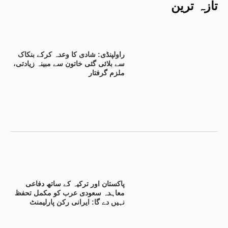
تازہ ترین
راولپنڈی: شادی کا وعدہ کرکے بنکاک
سے بلائی گئی خاتون سے مبینہ زیادتی،
ملزم گرفتار
پاکستان اور ترکیہ کے ساتھ دفاعی
معاہدہ سعودی عرب کو مکمل تحفظ
نہیں دے گا: ایرانی رکن پارلیمنٹ