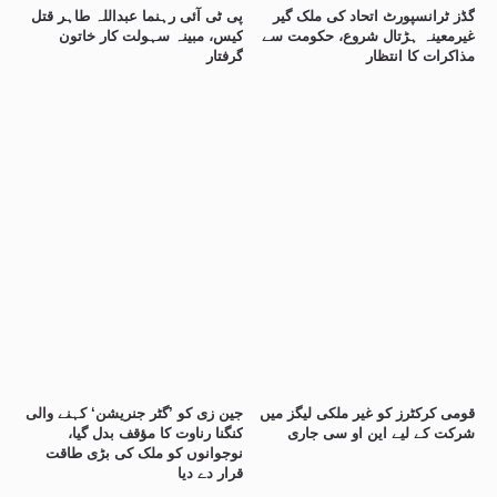
گڈز ٹرانسپورٹ اتحاد کی ملک گیر
پی ٹی آئی رہنما عبداللہ طاہر قتل
غیرمعینہ ہڑتال شروع، حکومت سے
کیس، مبینہ سہولت کار خاتون
مذاکرات کا انتظار
گرفتار
قومی کرکٹرز کو غیر ملکی لیگز میں
جین زی کو ’گٹر جنریشن‘ کہنے والی
شرکت کے لیے این او سی جاری
کنگنا رناوت کا مؤقف بدل گیا،
نوجوانوں کو ملک کی بڑی طاقت
قرار دے دیا