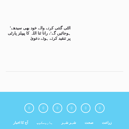
’الٹی گنتی کرنے والے خود بھی سیدھے
ہوجائیں گے‘، رانا ثنا اللہ کا پیپلز پارٹی
پر تنقید کرتے ہوئے دعویٰ
زراعت
صحت
شہر شہر
ہاروسکوپ
آج کا اخبار