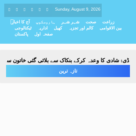
Sunday, August 9, 2026
زراعت
صحت
شہر شہر
ہاروسکوپ
آج کا اخبار
بین الاقوامی
کالم اور تجزیہ
کھیل
اداریہ
ٹیکنالوجی
صفحہ اول
پاکستان
ڈی: شادی کا وعدہ کرکے بنکاک سے بلائی گئی خاتون سے مبینہ 
تازہ ترین