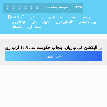
Thursday, August 6, 2026
زراعت
صحت
شہر شہر
ہاروسکوپ
آج کا اخبار
بین الاقوامی
کالم اور تجزیہ
کھیل
اداریہ
ٹیکنالوجی
صفحہ اول
پاکستان
الیکشن کی تیاریاں، پنجاب حکومت سے 12.5 ارب روپے کے فنڈز طلب
تازہ ترین