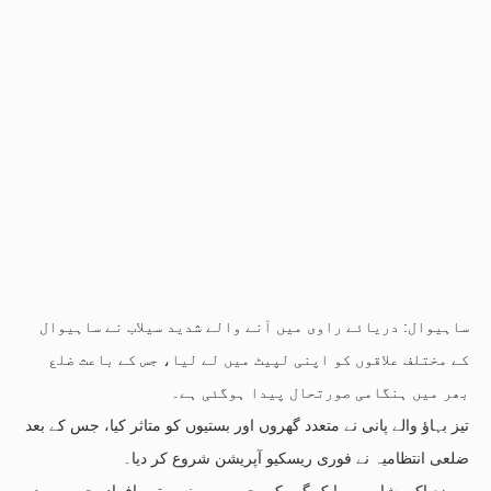
ساہیوال: دریائے راوی میں آنے والے شدید سیلاب نے ساہیوال
کے مختلف علاقوں کو اپنی لپیٹ میں لے لیا، جس کے باعث ضلع
بھر میں ہنگامی صورتحال پیدا ہوگئی ہے۔
تیز بہاؤ والے پانی نے متعدد گھروں اور بستیوں کو متاثر کیا، جس کے بعد
ضلعی انتظامیہ نے فوری ریسکیو آپریشن شروع کر دیا۔
موضع اکبر شاہ میں ایک گھر کی چھت پر پھنسے تین افراد، جن میں دو