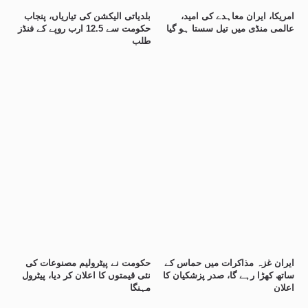
امریکا، ایران معاہدے کی امید،
بلدیاتی الیکشن کی تیاریاں، پنجاب
عالمی منڈی میں تیل سستا ہو گیا
حکومت سے 12.5 ارب روپے کے فنڈز
طلب
ایران غزہ مذاکرات میں حماس کے
حکومت نے پیٹرولیم مصنوعات کی
ساتھ کھڑا رہے گا، صدر پزشکیان کا
نئی قیمتوں کا اعلان کر دیا، پیٹرول
اعلان
مہنگا