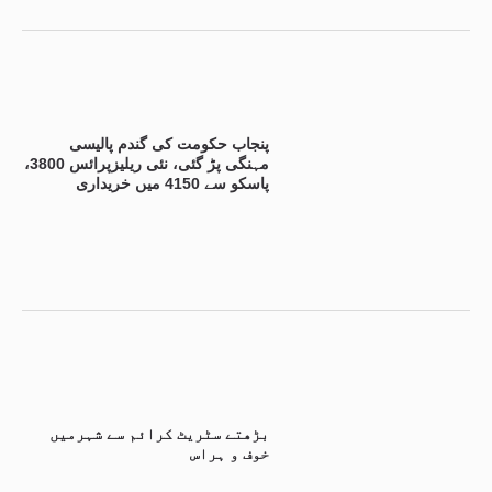
پنجاب حکومت کی گندم پالیسی
مہنگی پڑ گئی، نئی ریلیزپرائس 3800،
پاسکو سے 4150 میں خریداری
بڑھتے سٹریٹ کرائم سے شہرمیں
خوف و ہراس