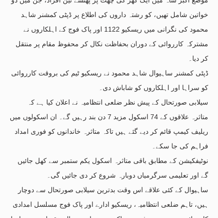
خواتین شامل تھیں، کو رشتہ داروں کی اطلاع پر ڈپٹی کمشنر شاہد
محمود کی نگرانی میں ریسکیو 1122 اور پاک فوج کے اہلکاروں نے
مشترکہ کارروائی کے دوران بحفاظت نکال کر محفوظ مقام پر منتقل
کر دیا۔
ڈپٹی کمشنر ساہیوال شاہد محمود نے ریسکیو ٹیم کی بروقت کارروائی
کو سراہا اور اہلکاروں کو شاباش دی۔
سیلابی صورتحال کے پیش نظر ضلعی انتظامیہ نے اعلان کیا ہے کہ
متاثرہ علاقوں کے 74 اسکول مزید 7 دن بند رہیں گے۔ ان اسکولوں میں
ریلیف کیمپ قائم کر دیے گئے ہیں تاکہ متاثرہ خاندانوں کو فوری امداد
فراہم کی جا سکے۔
نوٹیفکیشن کے مطابق باقی متاثرہ اسکول یکم ستمبر سے کھل جائیں
گے اور تعلیمی سرگرمیاں دوبارہ شروع کر دی جائیں گی۔
ساہیوال کے کئی علاقے اس وقت بدترین سیلابی صورتحال سے دوچار
ہیں، تاہم ضلعی انتظامیہ، ریسکیو ادارے اور پاک فوج مسلسل امدادی