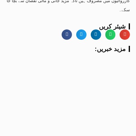
کارروائیوں میں مصروف ہیں تاکہ مزید جانی و مالی نقصان سے بچا جا
سکے۔
شیئر کریں
:مزید خبریں