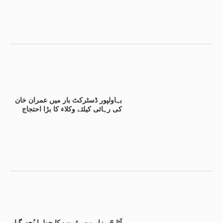
بہاولپور ڈسٹرکٹ بار میں عمران خان
کی رہائی کیلئے وکلاء کا بڑا احتجاج
آٹا 6 ہزار من، غریب کا چولہا بُجھ گیا،