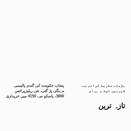
بڑھتے سٹریٹ کرائم سے
پنجاب حکومت کی گندم پالیسی
شہرمیں خوف و ہراس
مہنگی پڑ گئی، نئی ریلیزپرائس
3800، پاسکو سے 4150 میں خریداری
تازہ ترین