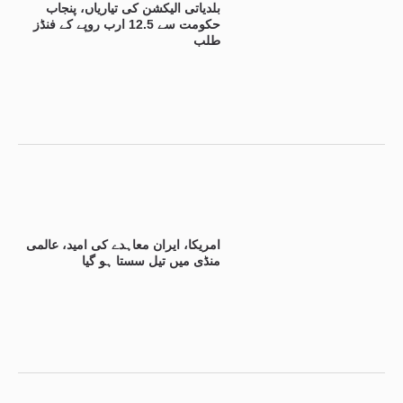
بلدیاتی الیکشن کی تیاریاں، پنجاب
حکومت سے 12.5 ارب روپے کے فنڈز
طلب
امریکا، ایران معاہدے کی امید، عالمی
منڈی میں تیل سستا ہو گیا