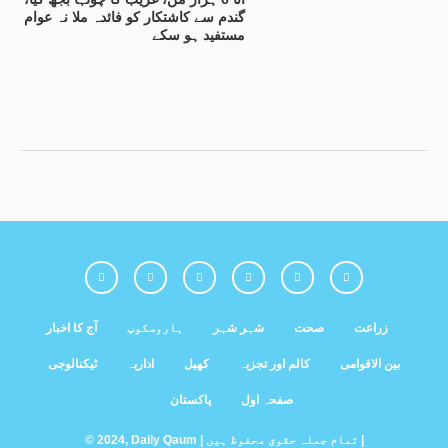
گندم سے کاشتکار کو فائدہ ملا نہ عوام
مستفید ہو سکے
زراعت
صحت
شہر شہر
ہاروسکوپ
آج کا اخبار
بین الاقوامی
کالم اور تجزیہ
کھیل
اداریہ
ٹیکنالوجی
صفحہ اول
پاکستان
© 2024, Daily Qaum | تمام جملہ حقوق محفوظ ہیں |