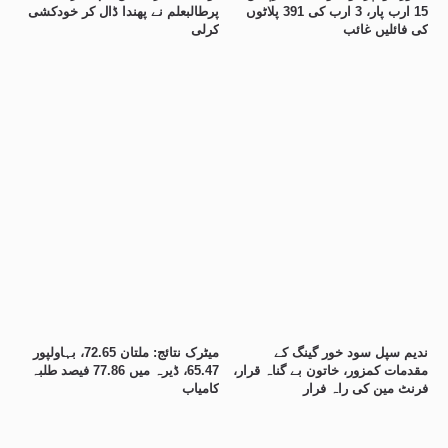
15 ارب پار، 3 ارب کی 391 پلاٹوں
پرطالبعلم نے پھندا ڈال کر خودکشی
کی فائلیں غائب
کرلی
ندیم سپل سود خور گینگ کے
میٹرک نتائج: ملتان 72.65، بہاولپور
مقدمات کمزور، خاتون بے گناہ قرار،
65.47، ڈیرہ میں 77.86 فیصد طلبہ
فرنٹ مین کی راہ فرار
کامیاب