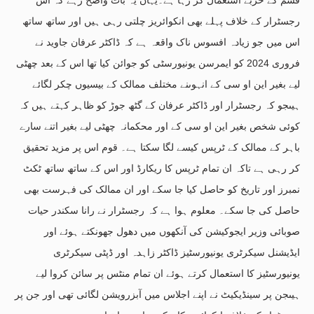
رجسٹرار کے خلاف پہلے بھی انکوائریز چلتی رہی ہیں اور ساتھ ساتھ
اس میں جو زیادہ افسوس ناک واقعہ ہے کہ ڈاکٹر عرفان جاوید نے
فروری 2024 کو ایمرسن یونیورسٹی کو جوائن کیا تھا اس کے بعد چھٹی
لیے بغیر این او سی کے انہوںنے مختلف ممالک کے بیسیوں چکر لگائے
ہیںجو کہ رجسٹرار اور ڈاکٹر عرفان کے گٹھ جوڑ کو ظاہر کہتے ہیں کہ
کوئی شخص بغیر این او سی کے اور محکمانہ چھٹی لیے بغیر اتنے سارے
باہر کے ممالک کے ٹرپس کیسے لگا سکتا ہے۔ قوم اس پر مزید تحقیق
کر رہی ہے تاکہ ان تمام ٹرپس کا ریکارڈ اور اس کے ساتھ ساتھ ٹکٹ
نمبرز اور تاریخ کو حاصل کیا جا سکے اور ان ممالک کی فہرست بھی
حاصل کی جا سکے۔ معلوم ہوا ہے کہ رجسٹرار نے رانا سکندر حیات
صوبائی وزیر ایجوکیشن کی آنکھوں میں دھول جھونکتے ہوئے اور
ایڈیشنل سیکرٹری یونیورسٹیز ڈاکٹر زاہدہ اور ڈپٹی سیکرٹری
یونیورسٹیز کا استعمال کرتے ہوئے ان تمام منٹس پر سائن کروا لیے
ہیںجن پر سینڈیکیٹ نے اپنے اجلاس میں آبزرویشن لگائی تھی اور جن پر