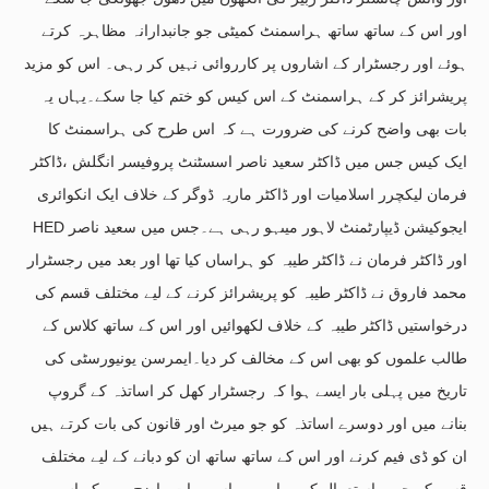
اور اس کے ساتھ ساتھ ہراسمنٹ کمیٹی جو جانبدارانہ مظاہرہ کرتے
ہوئے اور رجسٹرار کے اشاروں پر کارروائی نہیں کر رہی۔ اس کو مزید
پریشرائز کر کے ہراسمنٹ کے اس کیس کو ختم کیا جا سکے۔یہاں یہ
بات بھی واضح کرنے کی ضرورت ہے کہ اس طرح کی ہراسمنٹ کا
ایک کیس جس میں ڈاکٹر سعید ناصر اسسٹنٹ پروفیسر انگلش ،ڈاکٹر
فرمان لیکچرر اسلامیات اور ڈاکٹر ماریہ ڈوگر کے خلاف ایک انکوائری
HED ایجوکیشن ڈیپارٹمنٹ لاہور میںہو رہی ہے۔جس میں سعید ناصر
اور ڈاکٹر فرمان نے ڈاکٹر طیبہ کو ہراساں کیا تھا اور بعد میں رجسٹرار
محمد فاروق نے ڈاکٹر طیبہ کو پریشرائز کرنے کے لیے مختلف قسم کی
درخواستیں ڈاکٹر طیبہ کے خلاف لکھوائیں اور اس کے ساتھ کلاس کے
طالب علموں کو بھی اس کے مخالف کر دیا۔ایمرسن یونیورسٹی کی
تاریخ میں پہلی بار ایسے ہوا کہ رجسٹرار کھل کر اساتذہ کے گروپ
بنانے میں اور دوسرے اساتذہ کو جو میرٹ اور قانون کی بات کرتے ہیں
ان کو ڈی فیم کرنے اور اس کے ساتھ ساتھ ان کو دبانے کے لیے مختلف
قسم کے حربے استعمال کر رہا ہے۔یہاں یہ بات واضح رہے کہ اس