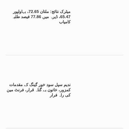
میٹرک نتائج: ملتان 72.65، بہاولپور
65.47، ڈیرہ میں 77.86 فیصد طلبہ
کامیاب
ندیم سپل سود خور گینگ کے مقدمات
کمزور، خاتون بے گناہ قرار، فرنٹ مین
کی راہ فرار