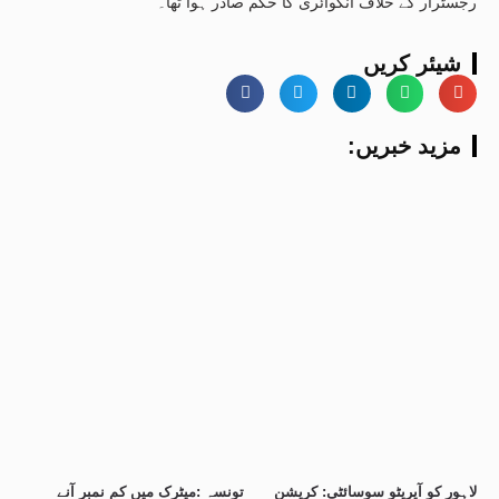
رجسٹرار کے خلاف انکوائری کا حکم صادر ہوا تھا۔
شیئر کریں
:مزید خبریں
لاہور کو آپریٹو سوسائٹی: کرپشن
تونسہ :میٹرک میں کم نمبر آنے