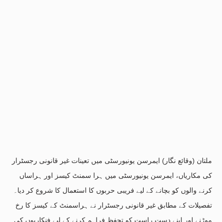
ملتان (وقائع نگار) ایمرسن یونیورسٹی میں تعینات غیر قانونی رجسٹرار
کی مکاریاں، ایمرسن یونیورسٹی میں ہرا سمنٹ کیسز اور ہراساں
کرنے والوں کو بچانے کے لیے فریبی حربوں کا استعمال کا شروع کر دیا۔
تفصیلات کے مطابق غیر قانونی رجسٹرار نے ہراسمنٹ کے کیسز کا رخ
موڑنے اور اپنے دست راست کو تحفظ فراہم کرنے کے لیے فنکاریوں کی