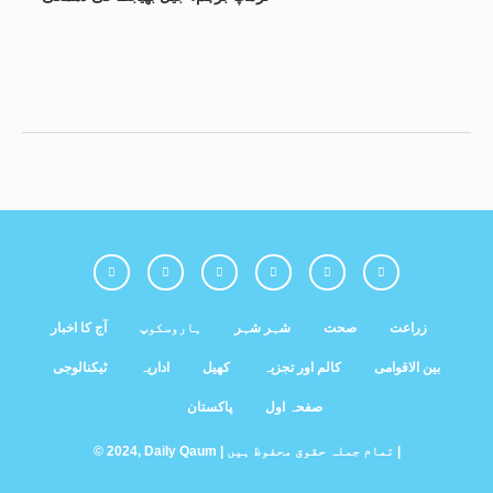
زراعت
صحت
شہر شہر
ہاروسکوپ
آج کا اخبار
بین الاقوامی
کالم اور تجزیہ
کھیل
اداریہ
ٹیکنالوجی
صفحہ اول
پاکستان
© 2024, Daily Qaum | تمام جملہ حقوق محفوظ ہیں |