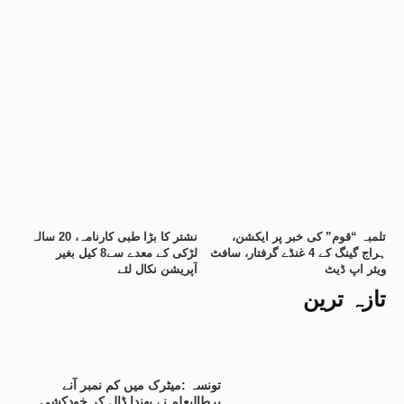
تلمبہ “قوم” کی خبر پر ایکشن،
نشتر کا بڑا طبی کارنامہ، 20 سالہ
ہراج گینگ کے 4 غنڈے گرفتار، سافٹ
لڑکی کے معدے سے8 کیل بغیر
ویئر اپ ڈیٹ
آپریشن نکال لئے
تازہ ترین
تونسہ :میٹرک میں کم نمبر آنے
پرطالبعلم نے پھندا ڈال کر خودکشی