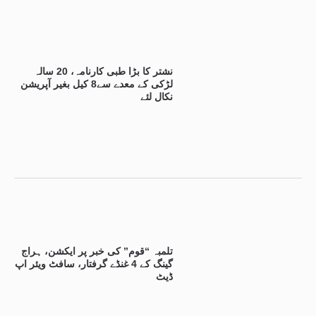
نشتر کا بڑا طبی کارنامہ، 20 سالہ
لڑکی کے معدے سے8 کیل بغیر آپریشن
نکال لئے
تلمبہ “قوم” کی خبر پر ایکشن، ہراج
گینگ کے 4 غنڈے گرفتار، سافٹ ویئر اپ
ڈیٹ