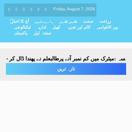
Friday, August 7, 2026
زراعت
صحت
شہر شہر
ہاروسکوپ
آج کا اخبار
بین الاقوامی
کالم اور تجزیہ
کھیل
اداریہ
ٹیکنالوجی
صفحہ اول
پاکستان
ہ :میٹرک میں کم نمبر آنے پرطالبعلم نے پھندا ڈال کر خودکش
تازہ ترین