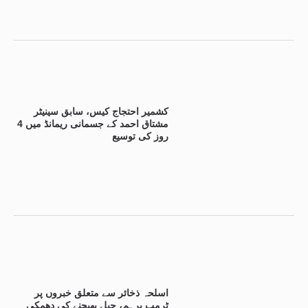
کشمیر احتجاج کیس، سابق سینیٹر
مشتاق احمد کے جسمانی ریمانڈ میں 4
روز کی توسیع
اسلحہ ذخائر سے متعلق خبروں پر
ٹرمپ برہم، جیل بھیجنے کی دھمکی