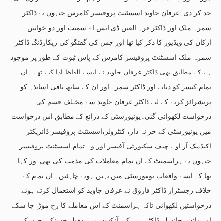
حد کر دی۔عرفان جاوید اسسٹنٹ پروفیسر کامرس جنہوں نے ڈاکٹر
سمرہ ملک اور ڈاکٹر قرۃ العین ڈی ایس اے سمیت اور دو خواتین
ارکان کی ویڈیوز کا ذکر کیا تھا اور جس کی گفتگو کی ریکارڈنگ ڈاکٹر
سمرہ ملک اسسٹنٹ پروفیسر کامرس کے پاس ثبوت کے طور پر موجود
ہے کے مطابق بھی ڈاکٹر عرفان جاوید نے ایسے الفاظ ادا کیے تھے ۔ان
تمام کیسز کو دبانے اور ڈاکٹر سمرہ اور ان کے ساتھ باقی اساتذہ کو
پریشرائز کرنے کے لیے ڈاکٹر عرفان جاوید سے مختلف قسم کی
درخواست لکھوائی گئی۔یونیورسٹی کے ذرائع کے مطابق اس درخواست
میں یونیورسٹی کے خزانہ دار، کنٹرولر،اسسٹنٹ پروفیسر ڈائریکٹر
اکیڈمک آر او ، چیف سکیورٹی آفیسر اور وہ تمام اسسٹنٹ پروفیسر
جنہوں نے ہراسمنٹ کے ان تمام معاملات کی مذمت کی تھی اور کہا
تھا کہ ایسے واقعات یونیورسٹی میں نہیں ہونے چاہئیں۔ ان تمام کے
خلاف رجسٹرار ڈاکٹر فاروق نے عرفان جاوید کو استعمال کرتے ہوئے
درخواستیں لکھوائی تاکہ ہراسمنٹ کے اس معاملے کا رخ موڑا جا سکے
اور وائس چانسلر ڈاکٹر زبیر کی آنکھوں میں دھول جھونکی جا سکے